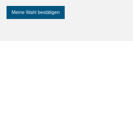
Meine Wahl bestätigen
Folgen Sie uns
auf Social Media
!
Finden Sie Ihren Traum