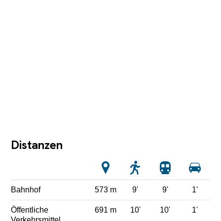
Distanzen
Bahnhof
573 m
9'
9'
1'
Öffentliche
691 m
10'
10'
1'
Verkehrsmittel