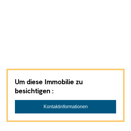
Um diese Immobilie zu
besichtigen :
Fährhof AG Immobilien Aarau
Nach Vereinbarung, Sandra Eustache - von
Kontaktinformationen
Däniken Tel. 076 426 20 80