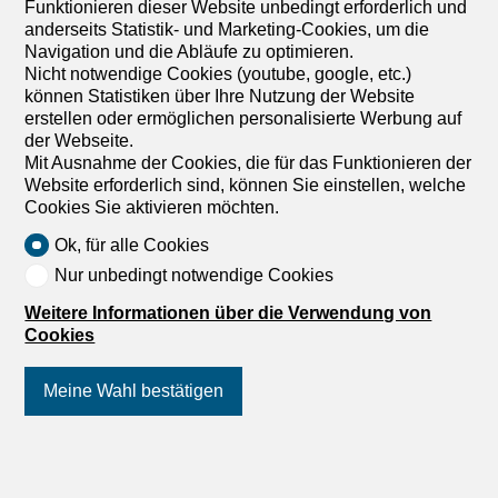
Funktionieren dieser Website unbedingt erforderlich und
anderseits Statistik- und Marketing-Cookies, um die
Navigation und die Abläufe zu optimieren.
Nicht notwendige Cookies (youtube, google, etc.)
können Statistiken über Ihre Nutzung der Website
erstellen oder ermöglichen personalisierte Werbung auf
der Webseite.
Mit Ausnahme der Cookies, die für das Funktionieren der
Website erforderlich sind, können Sie einstellen, welche
Cookies Sie aktivieren möchten.
Ok, für alle Cookies
1
/
9
Nur unbedingt notwendige Cookies
Weitere Informationen über die Verwendung von
Haus
Cookies
Haus mit 5.5 Zimmer zum
Verkauf in Oensingen - 185 m²
Meine Wahl bestätigen
Preis auf Anfrage
4702 Oensingen
Folgen Sie uns
auf Social Media
!
Nach Absprache