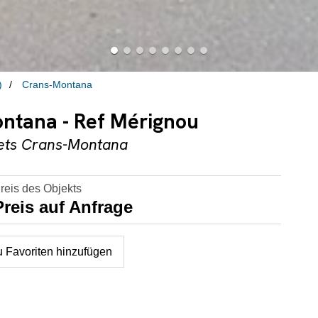
)
Crans-Montana
ntana - Ref Mérignou
iets Crans-Montana
reis des Objekts
Preis auf Anfrage
u Favoriten hinzufügen