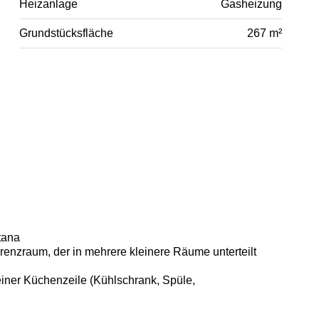
Heizanlage
Gasheizung
Grundstücksfläche
267 m²
tana
renzraum, der in mehrere kleinere Räume unterteilt
leiner Küchenzeile (Kühlschrank, Spüle,