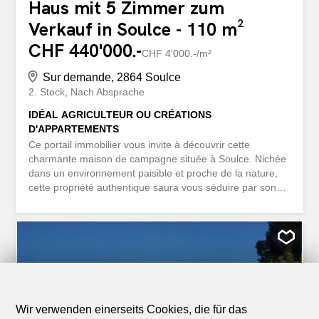
Haus mit 5 Zimmer zum
Verkauf in Soulce - 110 m²
CHF 440'000.-
CHF 4'000.-/m²
Sur demande, 2864 Soulce
2. Stock
Nach Absprache
IDÉAL AGRICULTEUR OU CRÉATIONS
D'APPARTEMENTS
Ce portail immobilier vous invite à découvrir cette
charmante maison de campagne située à Soulce. Nichée
dans un environnement paisible et proche de la nature,
cette propriété authentique saura vous séduire par son
charme et son potentiel transformable. Avec une surface
habitable de 90 m² et un terrain de 694 m², cette maison
dispose d'une grange, d'une cuisine avec un fourneau à
bois, de chambres à l'étage et de 2 salles de bain.
Laissez-vous séduire par cette maison pleine de
caractère et d'histoire, idéale pour les amoureux de la
nature et de l'authenticité. Cette offre de BETTERHOMES
se caractérise par les avantages suivants: - emplacement
Wir verwenden einerseits Cookies, die für das
paisible - proche de la nature - pleine de charme -