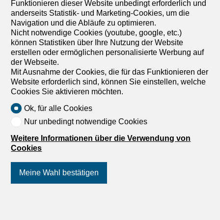
3. Untergeschoss
Nach Absprache
Funktionieren dieser Website unbedingt erforderlich und
anderseits Statistik- und Marketing-Cookies, um die
Parzelle 2 – 3,5-Zimmer-Neubau
Navigation und die Abläufe zu optimieren.
Exklusive Neuentwicklung von 7 Luxusapartments –
Nicht notwendige Cookies (youtube, google, etc.)
Verfügbarkeit Herbst 2028. Entdecken Sie die Résidence
können Statistiken über Ihre Nutzung der Website
Tsablos, ein exklusives Neubauprojekt, das sich in der
erstellen oder ermöglichen personalisierte Werbung auf
malerischen Gemeinde Savièse im charmanten Dorf
der Webseite.
Drône an der Route de la Combettaz befindet. Dieses
Mit Ausnahme der Cookies, die für das Funktionieren der
intime Wohnprojekt mit nur 7 Wohnungen (3,5- und 4,5-
Website erforderlich sind, können Sie einstellen, welche
Zimmer-Wohnungen) bietet eine ruhige, erhöhte Lage mit
Cookies Sie aktivieren möchten.
viel natürlichem Licht das ganze Jahr über.
Terrassenarchitektur für einen einzigartigen
Ok, für alle Cookies
Panoramablick Die Residenz wurde so konzipiert, dass
Nur unbedingt notwendige Cookies
sie sich nahtlos in die Saviésan-Hügelkette einfügt und
zeichnet sich durch ihre Terrassenarchitektur aus. Jede
Weitere Informationen über die Verwendung von
Wohnung verfügt über einen grossen privaten
Cookies
Aussenbereich, der eine natürliche Erweiterung des
Wohnzimmers darstellt und ideal ist, um den Blick auf die
Meine Wahl bestätigen
Landschaft zu geniessen. Hochwertige
Innenraumausstattung Das Projekt legt Wert auf Raum,
modernen Komfort und Materialqualität: Geräumige
Räume: Grosszügige und intelligent angeordnete
Folgen Sie uns
auf Social Media
!
Wohnräume. Maximale...