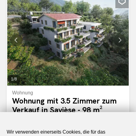
1
/
8
Wohnung
Wohnung mit 3.5 Zimmer zum
Verkauf in Savièse - 98 m²
CHF 735'000.-
CHF 7'500.-/m²
Route de la Combettaz, 1965 Savièse
Wir verwenden einerseits Cookies, die für das