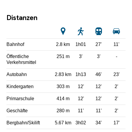
Distanzen
Bahnhof
2.8 km
1h01
27'
11'
Öffentliche
251 m
3'
3'
-
Verkehrsmittel
Autobahn
2.83 km
1h13
46'
23'
Kindergarten
303 m
12'
12'
2'
Primarschule
414 m
12'
12'
2'
Geschäfte
280 m
11'
11'
2'
Bergbahn/Skilift
5.67 km
3h02
34'
17'