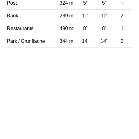
Post
324 m
5'
5'
-
Bank
289 m
11'
11'
2'
Restaurants
490 m
8'
8'
1'
Park / Grünfläche
344 m
14'
14'
2'