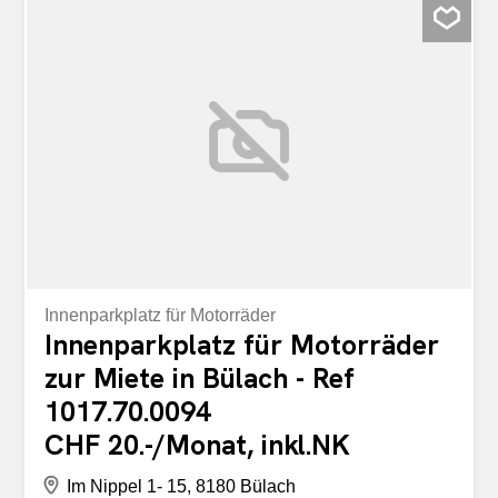
Lift ausgestattet. Im Nebengebäude sind Einstellplätze
vorhanden, öffentliche Parkplätze gibt es vis à vis der
Liegenschaft. Der Bahnhof und das Stadtzentrum sind in
wenigen Gehminuten zu erreichen. Wir freuen uns über
Ihre Kontaktaufnahme
Innenparkplatz für Motorräder
Innenparkplatz für Motorräder
zur Miete in Bülach - Ref
1017.70.0094
CHF 20.-/Monat, inkl.NK
Im Nippel 1- 15, 8180 Bülach