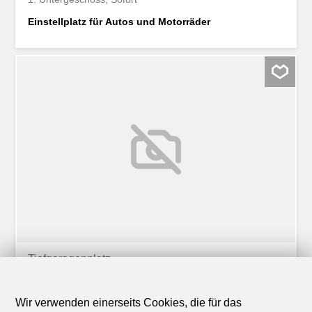
Einstellplatz für Autos und Motorräder
Tiefgaragenplatz
Tiefgaragenplatz zur Miete in
Embrach - Ref 5196.10.2061
Wir verwenden einerseits Cookies, die für das