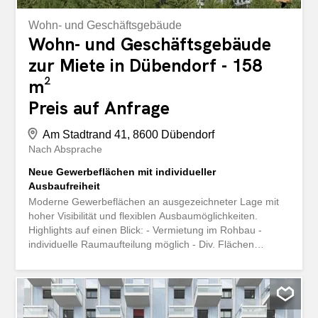
Wohn- und Geschäftsgebäude
Wohn- und Geschäftsgebäude
zur Miete in Dübendorf - 158
m²
Preis auf Anfrage
Am Stadtrand 41, 8600 Dübendorf
Nach Absprache
Neue Gewerbeflächen mit individueller
Ausbaufreiheit
Moderne Gewerbeflächen an ausgezeichneter Lage mit
hoher Visibilität und flexiblen Ausbaumöglichkeiten.
Highlights auf einen Blick: - Vermietung im Rohbau -
individuelle Raumaufteilung möglich - Div. Flächen
verfügbar - Grosszügige Schaufensterfronten - Hohe
Sichtbarkeit an frequentierter Lage - Attraktiver Neubau
mit modernem Erscheinungsbild - Raumhöhe von ca.
3.53 m - Einstellhallenplätze vorhanden - Sonnenschutz
mit elektrischen Rafflamellenstoren - Fussbodenheizung