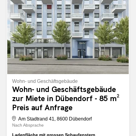
und Kühlungsmöglichkeit - Leistungsfähige Elektro- und
Lüftungsanschlüsse - Individuelle Werbe- und
Signaletikmöglichkeiten - Gute Erreichbarkeit mit Auto
und ÖV Ideal für Büro, Praxis, Dienstleistung, Showroom
oder Verkauf. Interessiert? Gerne zeigen wir Ihnen die
Fläche bei einer persönlichen Besichtigung. Kontaktieren
Sie uns für weitere Informationen.
Wohn- und Geschäftsgebäude
Wohn- und Geschäftsgebäude
zur Miete in Dübendorf - 85 m²
Preis auf Anfrage
Am Stadtrand 41, 8600 Dübendorf
Nach Absprache
Ladenfläche mit grossen Schaufenstern