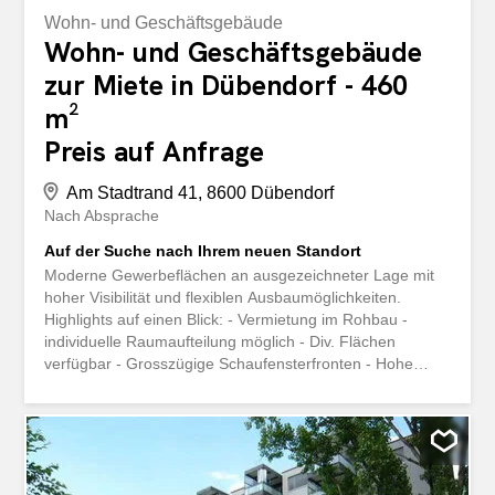
Wohn- und Geschäftsgebäude
Wohn- und Geschäftsgebäude
zur Miete in Dübendorf - 460
m²
Preis auf Anfrage
Am Stadtrand 41, 8600 Dübendorf
Nach Absprache
Auf der Suche nach Ihrem neuen Standort
Moderne Gewerbeflächen an ausgezeichneter Lage mit
hoher Visibilität und flexiblen Ausbaumöglichkeiten.
Highlights auf einen Blick: - Vermietung im Rohbau -
individuelle Raumaufteilung möglich - Div. Flächen
verfügbar - Grosszügige Schaufensterfronten - Hohe
Sichtbarkeit an frequentierter Lage - Attraktiver Neubau
mit modernem Erscheinungsbild - Raumhöhe von ca.
3.53 m - Einstellhallenplätze vorhanden - Sonnenschutz
mit elektrischen Rafflamellenstoren - Fussbodenheizung
und Kühlungsmöglichkeit - Leistungsfähige Elektro- und