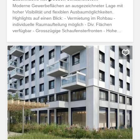
Moderne Gewerbeflächen an ausgezeichneter Lage mit
hoher Visibilität und flexiblen Ausbaumöglichkeiten.
Highlights auf einen Blick: - Vermietung im Rohbau -
individuelle Raumaufteilung möglich - Div. Flächen
verfügbar - Grosszügige Schaufensterfronten - Hohe
Sichtbarkeit an frequentierter Lage - Attraktiver Neubau
mit modernem Erscheinungsbild - Raumhöhe von ca.
3.53 m - Einstellhallenplätze vorhanden - Sonnenschutz
mit elektrischen Rafflamellenstoren - Fussbodenheizung
und Kühlungsmöglichkeit - Leistungsfähige Elektro- und
Lüftungsanschlüsse - Individuelle Werbe- und
Signaletikmöglichkeiten - Gute Erreichbarkeit mit Auto
und ÖV Ideal für Büro, Praxis, Dienstleistung, Showroom
oder Verkauf. Interessiert? Gerne zeigen wir Ihnen die
Fläche bei einer persönlichen Besichtigung. Kontaktieren
Sie uns für weitere Informationen.