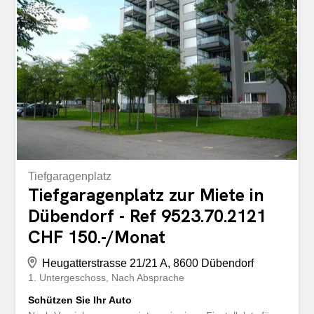
Lüftungsanschlüsse - Individuelle Werbe- und
Signaletikmöglichkeiten - Gute Erreichbarkeit mit Auto
und ÖV Ideal für Büro, Praxis, Dienstleistung, Showroom
oder Verkauf. Interessiert? Gerne zeigen wir Ihnen die
Fläche bei einer persönlichen Besichtigung. Kontaktieren
Sie uns für weitere Informationen.
Tiefgaragenplatz
Tiefgaragenplatz zur Miete in
Dübendorf - Ref 9523.70.2121
CHF 150.-/Monat
Heugatterstrasse 21/21 A, 8600 Dübendorf
1. Untergeschoss
Nach Absprache
Schützen Sie Ihr Auto