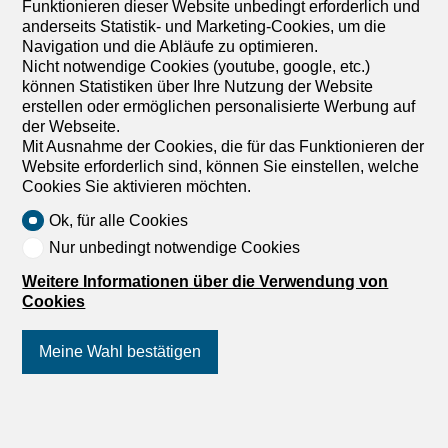
Funktionieren dieser Website unbedingt erforderlich und
anderseits Statistik- und Marketing-Cookies, um die
Navigation und die Abläufe zu optimieren.
Nicht notwendige Cookies (youtube, google, etc.)
können Statistiken über Ihre Nutzung der Website
erstellen oder ermöglichen personalisierte Werbung auf
Parkplatz
der Webseite.
Parkplatz zur Miete in
Mit Ausnahme der Cookies, die für das Funktionieren der
Website erforderlich sind, können Sie einstellen, welche
Dübendorf - Ref 7660803
Cookies Sie aktivieren möchten.
CHF 130.-/Monat
Ok, für alle Cookies
Gumpisbüelstr, 41 -45, EH, 8600 Dübendorf
Nur unbedingt notwendige Cookies
1. Untergeschoss
Nach Absprache
Weitere Informationen über die Verwendung von
Einstellplätze zu vermieten
Cookies
- Einstellplätze zu vermieten - CHF 130.00/Mt. - Per sofort
oder nach Vereinbarung - Bei externen Mietern zuzüglich
Meine Wahl bestätigen
8.1% MWST
Folgen Sie uns
auf Social Media
!