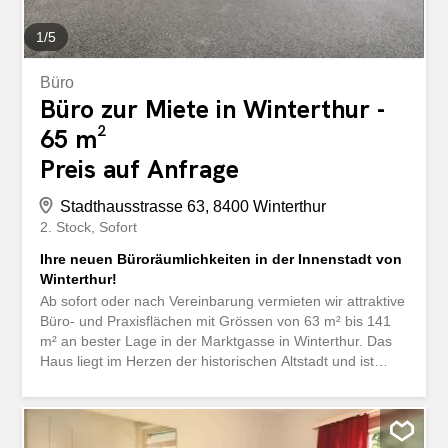
1
/
5
Büro
Büro zur Miete in Winterthur -
65 m²
Preis auf Anfrage
Stadthausstrasse 63, 8400 Winterthur
2. Stock
Sofort
Ihre neuen Büroräumlichkeiten in der Innenstadt von
Winterthur!
Ab sofort oder nach Vereinbarung vermieten wir attraktive
Büro- und Praxisflächen mit Grössen von 63 m² bis 141
m² an bester Lage in der Marktgasse in Winterthur. Das
Haus liegt im Herzen der historischen Altstadt und ist
umgeben von zahlreichen Geschäften, Ladenlokalen und
Restaurants. Öffentliche Verkehrsmittel sowie
Parkmöglichkeiten befinden sich in unmittelbarer Nähe.
Folgende Vorzüge werden Sie überzeugen: Flexible