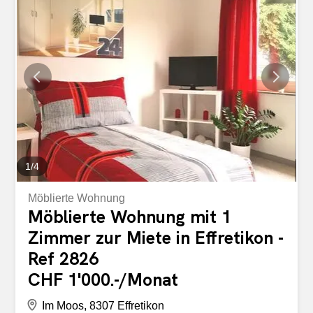
Flächengrössen von 63 m² bis 141 m² Vorhandene
Raumunterteilungen mit schönen Holzböden/Teppich
Deckenbeleuchtung vorhanden Helle und lichtdurchflutete
Räumlichkeiten Toilettenanlagen befinden sich zur
Mitbenützung im Allgemeinbereich Zentrale Lage mit
perfekter Erreichbarkeit für Kunden und Mitarbeitende
Vielfältige Nutzungsmöglichkeiten als Büro oder Praxis
Dank der unterschiedlichen Flächengrössen bieten wir
passende Lösungen für verschiedene Bedürfnisse vom
kleineren Büro bis hin zu grösseren Praxis oder
Geschäftsräumlichkeiten...
1
/
4
Möblierte Wohnung
Möblierte Wohnung mit 1
Zimmer zur Miete in Effretikon -
Ref 2826
CHF 1'000.-/Monat
Im Moos, 8307 Effretikon