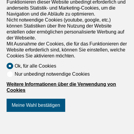
Funktionieren dieser Website unbedingt erforderlich und
1
/
4
anderseits Statistik- und Marketing-Cookies, um die
Navigation und die Abläufe zu optimieren.
Nicht notwendige Cookies (youtube, google, etc.)
Möblierte Wohnung
Möblierte Wohnung mit 1
können Statistiken über Ihre Nutzung der Website
erstellen oder ermöglichen personalisierte Werbung auf
Zimmer zur Miete in Winterthur
der Webseite.
- Ref 292
Mit Ausnahme der Cookies, die für das Funktionieren der
Website erforderlich sind, können Sie einstellen, welche
CHF 1'050.-/Monat
Cookies Sie aktivieren möchten.
Ok, für alle Cookies
Obergasse, 8400 Winterthur
3. Stock
Nach Absprache
Nur unbedingt notwendige Cookies
Gemütliches WG-Zimmer
Weitere Informationen über die Verwendung von
Möbliertes Zimmer in 'Winterthur' – flexibel mieten,
Cookies
günstig und alles inklusive ? Gepflegtes, helles Zimmer –
ideal für Berufstätige, Studierende oder
Meine Wahl bestätigen
Wochenaufenthalter. Komplett möbliert mit Bett (inkl.
Bettwäsche), grossem Kleiderschrank, Schreibtisch mit
Stuhl, Regal, Nachttisch, Lampen und LCD-TV.
Kostenloses WLAN ist ebenfalls inklusive. ?‍? Wir legen
Folgen Sie uns
auf Social Media
!
grossen Wert auf Sauberkeit. Eine regelmässige