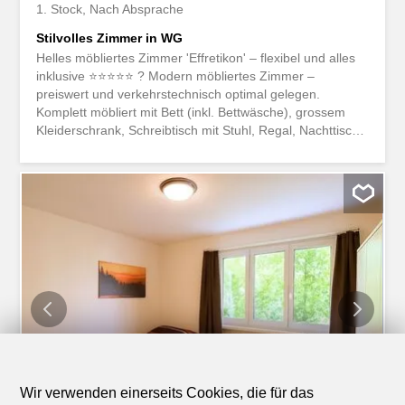
1. Stock
Nach Absprache
Stilvolles Zimmer in WG
Helles möbliertes Zimmer 'Effretikon' – flexibel und alles
inklusive ⭐⭐⭐⭐⭐ ? Modern möbliertes Zimmer –
preiswert und verkehrstechnisch optimal gelegen.
Komplett möbliert mit Bett (inkl. Bettwäsche), grossem
Kleiderschrank, Schreibtisch mit Stuhl, Regal, Nachttisch,
Lampen und LCD-TV. Kostenloses, schnelles WLAN ist
ebenfalls inklusive. ?‍? Alle Nebenkosten wie Strom,
Wasser, Heizung und schnelles WLAN sind im Mietpreis
enthalten. Wir legen grossen Wert auf eine saubere
Wohnung und reinigen deshalb die allgemeinen Bereiche
regelmässig. Die Reinigung ist übrigens im Preis
inklusive. ? Das Badezimmer und die Küche werden mit
ruhigen und freundlichen Mitbewohnern geteilt. Die
Wohnatmosphäre ist gepflegt, mit klaren Regeln für Ruhe
und Sauberkeit – keine klassische WG. ? Es wird kein
Betreibungsauszug und keine Arbeitgeberbescheinigung
verlangt. Der Einzug ist sofort oder nach Vereinbarung
möglich. Mindestmietdauer beträgt 1 Monat.
Kündigungsfrist...
Wir verwenden einerseits Cookies, die für das