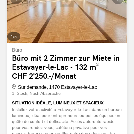
(Eigentümer)
1
/
5
Büro
Büro mit 2 Zimmer zur Miete in
Estavayer-le-Lac - 132 m²
CHF 2'250.-/Monat
Sur demande, 1470 Estavayer-le-Lac
1. Stock
Nach Absprache
SITUATION IDÉALE, LUMINEUX ET SPACIEUX
Installez votre activité à Estavayer-le-Lac, dans un bureau
lumineux, idéal pour entrepreneurs ou petites équipes en
quête de confort et defficacité. Accès autoroute rapide
pour vos rendez-vous, cafétéria privative pour vos
pauses, terrasse pour souffler entre deux dossiers. En