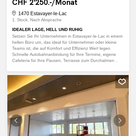
CHF 2'250.-/Monat
1470 Estavayer-le-Lac
1. Stock
Nach Absprache
IDEALER LAGE, HELL UND RUHIG
Setzen Sie Ihr Unternehmen in Estavayer-le-Lac in einem
hellen Büro um, das ideal für Unternehmer oder kleine
Teams ist, die auf Komfort und Effizienz Wert legen.
Schnelle Autobahnanbindung für Ihre Termine, eigene
Cafeteria für Ihre Pausen, Terrasse zum Durchatmen
zwischen den Akten. In einem Gewerbegebiet, praktisch
und dynamisch. 2 Parkplätze sind zusätzlich verfügbar.
Diese BETTERHOMES-Angebot zeichnet sich durch
folgende Vorteile aus: - Schnelle Autobahnanbindung -
Helles Büro - Eigene Cafeteria - Terrasse - 2 Parkplätze
zusätzlich - Lage in einem Gewerbegebiet - u.v.m. ...
Interessiert? Kontaktieren Sie uns für eine kostenlose
Besichtigung! Nichts Passendes dabei? Über 2 000
weitere Objekte finden Sie auf: www.betterhomes.ch –
Der Schweizer Spezialist für Immobilientransaktionen. Sie
haben eine Immobilie zum Verkauf? Nutzen Sie unser
Know-how: https://www.betterhomes.ch/fr/profiter Sie