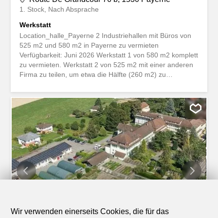
1. Stock
Nach Absprache
Werkstatt
Location_halle_Payerne 2 Industriehallen mit Büros von
525 m2 und 580 m2 in Payerne zu vermieten
Verfügbarkeit: Juni 2026 Werkstatt 1 von 580 m2 komplett
zu vermieten. Werkstatt 2 von 525 m2 mit einer anderen
Firma zu teilen, um etwa die Hälfte (260 m2) zu
übernehmen. Werkstatt 1: - Küche – Meetingraum -
Kompressor - Reinstwasser - 400 Ampere Strom
Werkstatt 2 zu teilen: - Küche – Meetingraum -
Kompressor - Reinstwasser - 400 Ampere Strom
Beschreibung: - Baujahr 2023 – 2025 - Fläche: 525 m2 -
Höhe: 10,50 m - Erdgeschoss - Ebenerdiger Zugang über
2 grosse Sektionaltore - EG: 3 Büros + eingerichtete
Küche + WC - 1. Stock: 2 Büros + Konferenzraum - 9
Parkplätze - Heizung mit Heizöl – Strom: 400 Ampere an
der Schalttafel - Installation von LEB-Lampen -
Baubewilligung vom 06.06.2025 Höhe 11 m2 - ECA-Wert:
1 689 749.00 - Glasfaser - Gute Beleuchtung -
Kompressor - Reinstwasser - 400 Ampere Strom Alle
Aktivitäten ausser Sport und Freizeit. Zugang: -...
Wir verwenden einerseits Cookies, die für das