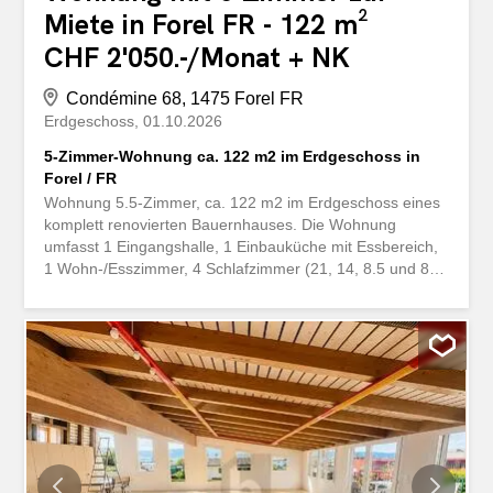
Miete in Forel FR - 122 m²
CHF 2'050.-/Monat + NK
Condémine 68, 1475 Forel FR
Erdgeschoss
01.10.2026
5-Zimmer-Wohnung ca. 122 m2 im Erdgeschoss in
Forel / FR
Wohnung 5.5-Zimmer, ca. 122 m2 im Erdgeschoss eines
komplett renovierten Bauernhauses. Die Wohnung
umfasst 1 Eingangshalle, 1 Einbauküche mit Essbereich,
1 Wohn-/Esszimmer, 4 Schlafzimmer (21, 14, 8.5 und 8
m2), 1 Badezimmer mit
WC/Doppelwaschbecken/Dusche/Badewanne, 1 WC-
Besucher, 1 Wäscheraum und 1 Abstellraum. Aussen: 2
Terrassen, 1 Keller, 1 privater Veloraum, 2
Aussenparkplätze (CHF 40.-/Platz/Monat). 1
gemeinschaftlicher Garten. Lage: schöne Lage, ruhig, mit
Blick auf den Neuchâtelsee. Hunde sind nicht erlaubt. Frei
ab 1. Oktober 2026 oder nach Vereinbarung. Monatliche
Miete: CHF 2 050.- + CHF 300.- Pauschalgebühren +
Parkplatz(e). Kontakt Besichtigung: 079 649 56 04