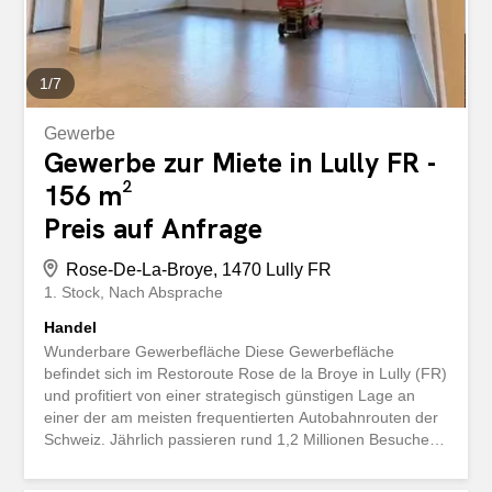
möchten wissen, wie viel Ihre Immobilie wert ist? Lassen
Sie sich jetzt...
1
/
7
Gewerbe
Gewerbe zur Miete in Lully FR -
156 m²
Preis auf Anfrage
Rose-De-La-Broye, 1470 Lully FR
1. Stock
Nach Absprache
Handel
Wunderbare Gewerbefläche Diese Gewerbefläche
befindet sich im Restoroute Rose de la Broye in Lully (FR)
und profitiert von einer strategisch günstigen Lage an
einer der am meisten frequentierten Autobahnrouten der
Schweiz. Jährlich passieren rund 1,2 Millionen Besucher
diesen Standort, was eine bemerkenswerte Sichtbarkeit
und ein einzigartiges Geschäftspotenzial bietet. Die