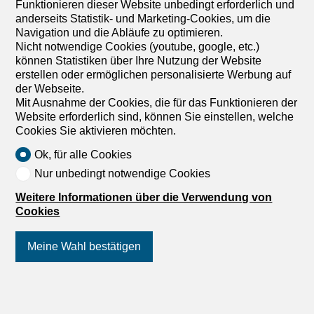
Funktionieren dieser Website unbedingt erforderlich und
anderseits Statistik- und Marketing-Cookies, um die
1
/
5
Navigation und die Abläufe zu optimieren.
Nicht notwendige Cookies (youtube, google, etc.)
Büro
können Statistiken über Ihre Nutzung der Website
Büro zur Miete in Montet
erstellen oder ermöglichen personalisierte Werbung auf
(Broye) - Ref 15881
der Webseite.
Mit Ausnahme der Cookies, die für das Funktionieren der
Preis auf Anfrage
Website erforderlich sind, können Sie einstellen, welche
Cookies Sie aktivieren möchten.
Au Village 13, 1483 Montet (Broye)
Ok, für alle Cookies
Nach Absprache
Nur unbedingt notwendige Cookies
Büro 1 Zimmer
Verschiedene Büroflächen von 16m2 bis 100m2 Domaine
Weitere Informationen über die Verwendung von
du Château Das ehemalige «Zentrum für Bildung und
Cookies
Begegnung» des Focolari-Bewegung wurde kürzlich von
der Gemeinde Les Montets übernommen. Das neue
Meine Wahl bestätigen
Domaine du Château de Montet ist der neue Kern des
Zentrums von Montet. Das Domaine ist ein Ort für
Familien, Vereine, Unternehmen, Start-ups, Jung und Alt,
für alle Arten von Begegnungen. Finden Sie Ihren Raum
Folgen Sie uns
auf Social Media
!
für persönliche und berufliche Entfaltung. Das Domaine