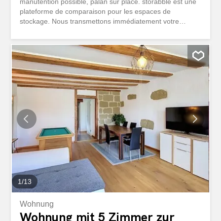
manutention possible, palan sur place. storabble est une
plateforme de comparaison pour les espaces de
stockage. Nous transmettons immédiatement votre
demande de contact directement aux propriétaires afin
qu’ils puissent vous répondre le plus rapidement possible.
storabble n’est pas propriétaire du box de stockage
annoncé. Vous pouvez retrouver cet espace ainsi
qu’environ 10 000 autres espaces de stockage
disponibles directement sur storabble.com
1
/
13
Wohnung
Wohnung mit 5 Zimmer zur