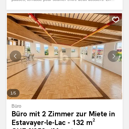
zone artisanale, pratique et dynamique. 2 places de
parking disponibles en supplément. Cette offre de
BETTERHOMES se caractérise par les avantages
suivants: - accès autoroute rapide - bureau lumineux -
cafétéria privative - terrasse - 2 places de parking en sus
- situation en zone artisanale - etc., etc., etc. ...
Intéressé? Contactez-nous pour une visite gratuite! Rien
qui correspond? Vous trouverez plus de 2'000 autres
objets sur: www.betterhomes.ch - Le spécialiste suisse
des transactions immobilières. Vous avez un bien
immobilier à commercialiser? Profitez de notre savoir-
faire: https://www.betterhomes.ch/fr/profiter Vous
souhaitez connaître la valeur de votre bien immobilier...
1
/
5
Büro
Büro mit 2 Zimmer zur Miete in
Estavayer-le-Lac - 132 m²