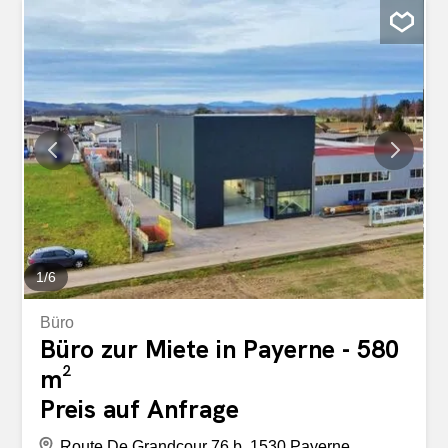
Adresse ist von beiden Seiten der Autobahn A1 aus leicht
erreichbar und stellt somit eine ideale Wahl für jedes
Unternehmen dar, das seine Bekanntheit steigern und
von einem hohen Kundenaufkommen profitieren möchte.
Der Restoroute beherbergt bereits mehrere bekannte
nationale Marken wie McDonald’s, Migros Partenaire,
Autogrill sowie ein Hotel und schafft so eine dynamische
und attraktive Geschäftsumgebung. Funktionale und
vielseitige Räumlichkeiten Die Gesamtfläche von 156.40
m² ist wie folgt aufgeteilt: Gewerbefläche: 66.30 m² Büro /
Lager: 42.50 m² Büro im Zwischengeschoss: 23.80 m²...
1
/
6
Büro
Büro zur Miete in Payerne - 580
m²
Preis auf Anfrage
Route De Grandcour 76 b, 1530 Payerne