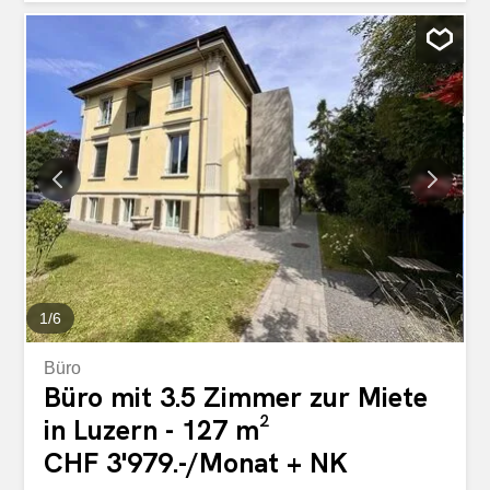
Deckenlampen, vielen Lan-Anschlüssen, Dusche, eigener
Toilette, sowie einer Küche mit Kühlschrank und
Waschbecken. Es können bis drei Parkplätze für je CHF
90/Mt. dazu gemietet werden. Zwei müssen gemietet
werden. Mindestlaufzeit bis April 2029. Dieses
BETTERHOMES-Angebot zeichnet sich durch folgende
Vorteile aus: - sehr zentral - sehr gute Isolation vor Lärm,
Ringhörigkeit, Wärme und Kälte - neuwertig, modern und
repräsentativ - Akkustik-Decke - bis zu drei Parkplätze
verfügbar. - eigener Gartensitzplatz - eigene Büroküche,
Toilette und Dusche - und, und, und ... Interessiert?
Kontaktieren Sie uns für eine unverbindliche
Besichtigung! Nichts Passendes gefunden? Über...
1
/
6
Büro
Büro mit 3.5 Zimmer zur Miete
in Luzern - 127 m²
CHF 3'979.-/Monat + NK