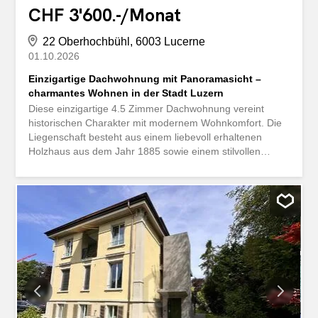
CHF 3'600.-/Monat
22 Oberhochbühl, 6003 Lucerne
01.10.2026
Einzigartige Dachwohnung mit Panoramasicht –
charmantes Wohnen in der Stadt Luzern
Diese einzigartige 4.5 Zimmer Dachwohnung vereint
historischen Charakter mit modernem Wohnkomfort. Die
Liegenschaft besteht aus einem liebevoll erhaltenen
Holzhaus aus dem Jahr 1885 sowie einem stilvollen
Anbau von 2002 und wurde umfassend hochwertig
saniert. Insgesamt umfasst das Gebäude vier exklusive
Wohneinheiten. Die Wohnung im Dachgeschoss
überzeugt durch ein offenes Raumkonzept, viel
Privatsphäre und eine ganz besondere Lage – direkt
beim beliebten Gütschwald. Geniessen Sie eine
unverbaubare Aussicht über die Dächer der Stadt, die
umliegende Bergwelt und den Vierwaldstättersee –
sowohl von Ihrem Balkon, als auch von der eigenen
Dachterrasse aus. Diese Highlights erwarten Sie:
Panorama-Aussicht auf Stadt, Berge & Seemodernes Bad