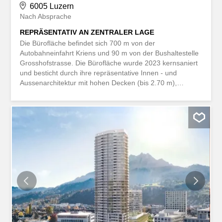
6005 Luzern
Nach Absprache
REPRÄSENTATIV AN ZENTRALER LAGE
Die Bürofläche befindet sich 700 m von der
Autobahneinfahrt Kriens und 90 m von der Bushaltestelle
Grosshofstrasse. Die Bürofläche wurde 2023 kernsaniert
und besticht durch ihre repräsentative Innen - und
Aussenarchitektur mit hohen Decken (bis 2.70 m),
grossen Fensterfronten, eingebauten LED-
Deckenlampen, vielen Lan-Anschlüssen, Dusche, eigener
Toilette, sowie einer Küche mit Kühlschrank und
Waschbecken. Es können bis drei Parkplätze für je CHF
90/Mt. dazu gemietet werden. Zwei müssen gemietet
werden. Mindestlaufzeit bis April 2029. Dieses
BETTERHOMES-Angebot zeichnet sich durch folgende
Vorteile aus: - sehr zentral - sehr gute Isolation vor Lärm,
Ringhörigkeit, Wärme und Kälte - neuwertig, modern und
repräsentativ - Akkustik-Decke - bis zu drei Parkplätze
verfügbar. - eigener Gartensitzplatz - eigene Büroküche,
Toilette und Dusche - und, und, und ... Interessiert?
Kontaktieren Sie uns für eine unverbindliche
Besichtigung! Nichts Passendes gefunden? Über...