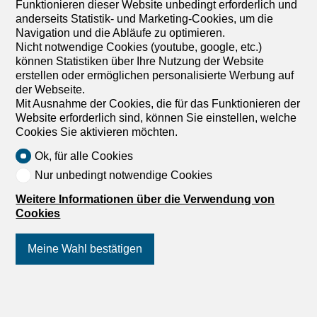
höchsten Ansprüchen gerecht wird. Der Bezug ist ab 1.
Funktionieren dieser Website unbedingt erforderlich und
Oktober 2026 möglich. Bodentiefe Fensterfronten
anderseits Statistik- und Marketing-Cookies, um die
inszenieren ein einzigartiges Panorama und eröffnen
Navigation und die Abläufe zu optimieren.
einen unverbaubaren Blick über die Stadt Luzern, den
Nicht notwendige Cookies (youtube, google, etc.)
Vierwaldstättersee und die eindrucksvolle Alpenkulisse.
können Statistiken über Ihre Nutzung der Website
Licht, Weite und Eleganz prägen jeden Raum und
erstellen oder ermöglichen personalisierte Werbung auf
schaffen eine Atmosphäre von aussergewöhnlicher
der Webseite.
Wohnqualität. Der grosszügige, nach Süden
Mit Ausnahme der Cookies, die für das Funktionieren der
ausgerichtete Balkon wird zur privaten Aussichtsterrasse
Website erforderlich sind, können Sie einstellen, welche
ein Ort, um die Sonne bis in die Abendstunden zu
Cookies Sie aktivieren möchten.
geniessen und spektakuläre Sonnenuntergänge hoch
Ok, für alle Cookies
über den Dächern der Stadt zu erleben. Auch die
Annehmlichkeiten des...
1
/
10
Nur unbedingt notwendige Cookies
Weitere Informationen über die Verwendung von
Wohnung
Cookies
Wohnung mit 5 Zimmer zur
Miete in Luzern - 100 m²
Meine Wahl bestätigen
CHF 3'702.-/Monat + NK
Kapellgasse 1, 6004 Luzern
Folgen Sie uns
auf Social Media
!
4. Stock
16.10.2026