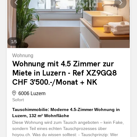
sich durch folgende Vorteile aus: - stilvoll möbliert und
bezugsbereit ab 1. September - grosszügiger Wohn- und
Essbereich mit bodentiefen Fensterfronten - sonnige
Terrasse mit Garten - offene Designküche mit
hochwertigen Geräten - Schlafzimmer mit...
1
/
5
Wohnung
Wohnung mit 4.5 Zimmer zur
Miete in Luzern - Ref XZ9GQ8
CHF 3'500.-/Monat + NK
6006 Luzern
Sofort
Tauschimmobilie: Moderne 4.5-Zimmer Wohnung in
Luzern, 132 m² Wohnfläche
Diese Wohnung wird zum Tausch angeboten – kein Fake,
sondern Teil eines echten Tauschprozesses über
hoyou.ch. Was du wissen solltest: - Tauschprinzip: Wer