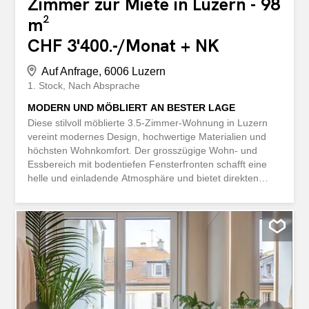
Zimmer zur Miete in Luzern - 98
m²
CHF 3'400.-/Monat + NK
Auf Anfrage, 6006 Luzern
1. Stock
Nach Absprache
MODERN UND MÖBLIERT AN BESTER LAGE
Diese stilvoll möblierte 3.5-Zimmer-Wohnung in Luzern
vereint modernes Design, hochwertige Materialien und
höchsten Wohnkomfort. Der grosszügige Wohn- und
Essbereich mit bodentiefen Fensterfronten schafft eine
helle und einladende Atmosphäre und bietet direkten
Zugang zur sonnigen Terrasse mit Garten. Die offene
Küche ist mit modernen Geräten ausgestattet und fügt
sich harmonisch in den Wohnraum ein. Das grosszügige
Schlafzimmer verfügt über einen Einbauschrank und
ebenfalls über einen Zugang zum Aussenbereich. Zwei
Badezimmer, ein zusätzliches Zimmer als Büro oder
Gästezimmer sowie ein eigener Waschturm sorgen für
maximalen Komfort. Ein Tiefgaragenplatz ist im Mietpreis
inbegriffen. Dieses BETTERHOMES-Angebot zeichnet