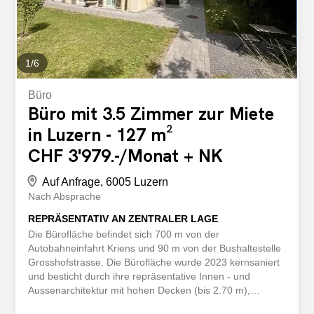
& Küchehelle Wohnräume mit rustikalen BalkenBalkon &
Dachterrasse mit traumhafter Aussichtuvm.Lassen Sie
sich vor Ort verzaubern und kontaktieren Sie uns für
einen Besichtigungstermin. Nettomietzins: 3'600,
Nebenkosten: 350...
1
/
6
Büro
Büro mit 3.5 Zimmer zur Miete
in Luzern - 127 m²
CHF 3'979.-/Monat + NK
Auf Anfrage, 6005 Luzern
Nach Absprache
REPRÄSENTATIV AN ZENTRALER LAGE
Die Bürofläche befindet sich 700 m von der
Autobahneinfahrt Kriens und 90 m von der Bushaltestelle
Grosshofstrasse. Die Bürofläche wurde 2023 kernsaniert
und besticht durch ihre repräsentative Innen - und
Aussenarchitektur mit hohen Decken (bis 2.70 m),
grossen Fensterfronten, eingebauten LED-