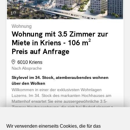
1
/
7
Wohnung
Wohnung mit 3.5 Zimmer zur
Miete in Kriens - 106 m²
Preis auf Anfrage
6010 Kriens
Nach Absprache
Skylevel im 34. Stock, atemberaubendes wohnen
über den Wolken
Willkommen in einer der exklusivsten Wohnlagen
Luzerns. Im 34. Stock des markanten Hochhauses am
Mattenhof erwartet Sie eine aussergewöhnliche 3.5-
Zimmer-Neubauwohnung, die sich bei Bedarf elegant zu
einer 4.5-Zimmer-Wohnung erweitern lässt. Auf rund 106
m² Wohnfläche vereinen sich zeitlose Architektur,
hochwertigste Materialien und ein Wohngefühl, das
Wir verwenden einerseits Cookies, die für das