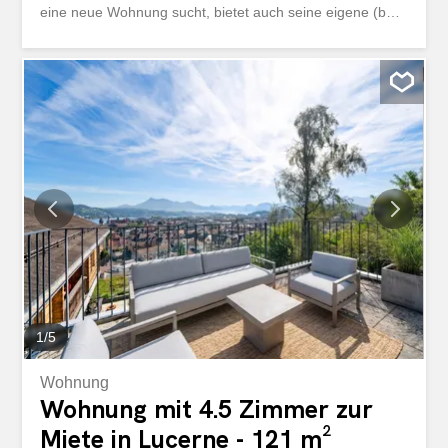
eine neue Wohnung sucht, bietet auch seine eigene (bald
freie) Immobilie zum Tausch an – ganz einfach und auf
Wunsch anonym. - Mehr Infos & Kontakt: Registriere dich
kostenlos auf hoyou.ch, um weitere Details zu sehen und
direkt mit der Eigentümerschaft in Kontakt zu treten. -
Diskret & fair: hoyou ist eine neutrale Plattform. Wir
vermitteln nicht und versenden keine Exposés per Mail. -
Anonymität: Aus Gründen der Vertraulichkeit verwenden
wir in öffentlichen Inseraten ausschliesslich Musterbilder
und nennen keine Adressen. Diese Immobilie steht zum
Tausch Entdecken Sie diese exklusive 4.5-Zimmer
Wohnung in einem begehrten Quartier von Luzern. Seit
ihrer Erbauung im Jahr 2012, bietet diese 132 m² grosse
Wohnung einen modernen Wohnstandard. Die gut
durchdachte Raumaufteilung sorgt für eine angenehme...
1
/
5
Wohnung
Wohnung mit 4.5 Zimmer zur
Miete in Lucerne - 121 m²