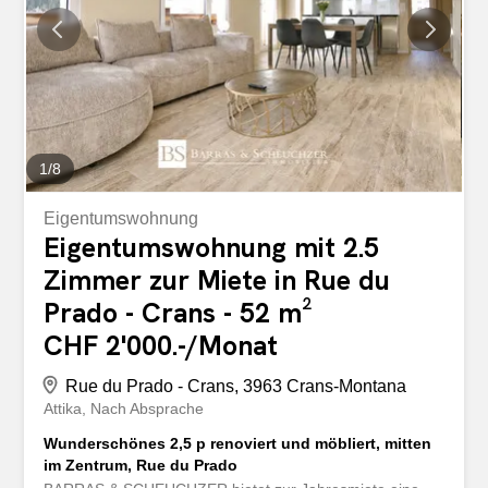
schönes, voll ausgestattetes Badezimmer Bemerkungen:
• Vollständig möblierte Wohnung • Kaution: 2
Monatsmieten Dies ist keine Utopie, sondern die Realität!
Nutzen Sie diese Chance, die Sie sich nicht entgehen
lassen sollten… ************************************ Ref. 23:
Available for rent from June 15, 2026, this charming
chalet-style...
1
/
8
Eigentumswohnung
Eigentumswohnung mit 2.5
Zimmer zur Miete in Rue du
Prado - Crans - 52 m²
CHF 2'000.-/Monat
Rue du Prado - Crans, 3963 Crans-Montana
Attika
Nach Absprache
Wunderschönes 2,5 p renoviert und möbliert, mitten
im Zentrum, Rue du Prado