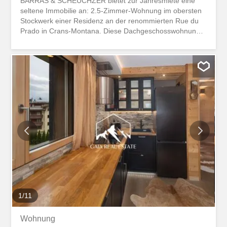
BARRAS & SCHEUCHZER bietet zur Jahresmiete eine
seltene Immobilie an: 2.5-Zimmer-Wohnung im obersten
Stockwerk einer Residenz an der renommierten Rue du
Prado in Crans-Montana. Diese Dachgeschosswohnung,
die komplett möbliert und wie auf den Fotos abgebildet
ausgestattet ist, nimmt den gesamten Südwestteil des
obersten Stockwerks einer kleinen Residenz im Herzen
von Crans-Montana ein und bietet direkten Zugang zu
Geschäften und öffentlichen Verkehrsmitteln. Sie bietet
dank der verwendeten Materialien und der neuesten
Technologien (elektrische Jalousien, integrierte Spots
usw.) einen modernen und gleichzeitig gemütlichen
Rahmen. Die Renovierungen wurden im November 2025
abgeschlossen und umfassen unter anderem die
Erneuerung der Anstriche, der Innenausstattung mit
eingebauten Schränken, der Böden, der Fenster, der
Elektrik und des Badezimmers mit der Installation einer
Dusche. Die Wohnung ist komplett ausgestattet (TV,
Möbel, Bettwäsche, Handtücher, Geschirr, WLAN usw.)...
1
/
11
Wohnung