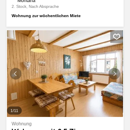
Montana
2. Stock
Nach Absprache
Wohnung zur wöchentlichen Miete
1
/
11
Wohnung