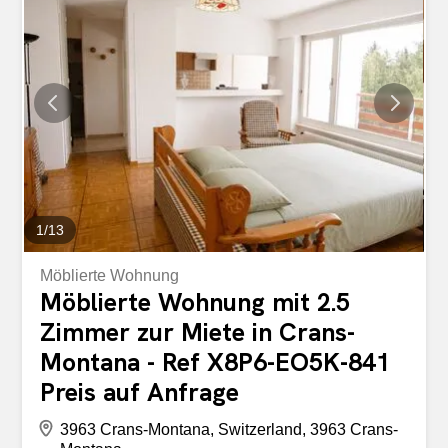
résidents profitent également d'espaces communs
soigneusement aménagés, contribuant à un cadre de vie
convivial et de qualité. A reprendre au plus vite. Cette
offre de BETTERHOMES se caractérise par les
avantages suivants: - résidence récente de standing -
appartement lumineux aux finitions soignées - grande
loggia agréable - cuisine moderne entièrement équipée -
salle de bains contemporaine et adaptée - chauffage
géothermique avec rafraîchissement en été -...
1
/
13
Möblierte Wohnung
Möblierte Wohnung mit 2.5
Zimmer zur Miete in Crans-
Montana - Ref X8P6-EO5K-841
Preis auf Anfrage
3963 Crans-Montana, Switzerland, 3963 Crans-