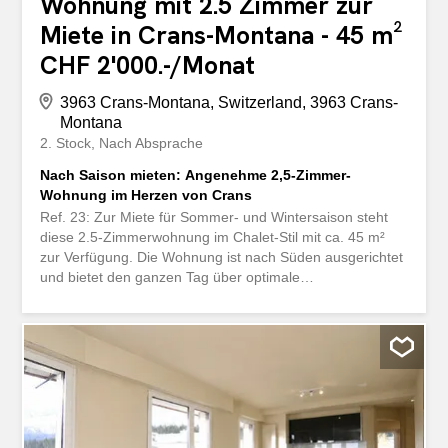
Wohnung mit 2.5 Zimmer zur
Miete in Crans-Montana - 45 m²
CHF 2'000.-/Monat
3963 Crans-Montana, Switzerland, 3963 Crans-
Montana
2. Stock
Nach Absprache
Nach Saison mieten: Angenehme 2,5-Zimmer-
Wohnung im Herzen von Crans
Ref. 23: Zur Miete für Sommer- und Wintersaison steht
diese 2.5-Zimmerwohnung im Chalet-Stil mit ca. 45 m²
zur Verfügung. Die Wohnung ist nach Süden ausgerichtet
und bietet den ganzen Tag über optimale
Lichtverhältnisse. Sie befindet sich in einer der
begehrtesten Strassen von Crans. Ideal für einen
Aufenthalt ohne Auto, profitiert diese Wohnung von einer
privilegierten Lage in unmittelbarer Nähe zu Geschäften,
Restaurants, Golfplatz und Skiliften. CHF. 2 000.- / Monat
Beschreibung: • 1 Eingangshalle mit Einbauschränken • 1
Wohnzimmer mit TV und Essbereich • 1 offene, voll
ausgestattete Küche • 1 grosses Schlafzimmer • 1