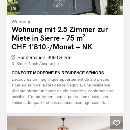
1
/
6
Wohnung
Wohnung mit 2.5 Zimmer zur
Miete in Sierre - 75 m²
CHF 1'810.-/Monat + NK
Sur demande, 3960 Sierre
3. Stock
Nach Absprache
CONFORT MODERNE EN RÉSIDENCE SENIORS
Découvrez un magnifique appartement de 2.5 pièces
situé au sein de la Résidence Séquoia, une résidence
récente offrant un cadre de vie moderne, confortable et
paisible. L'appartement séduit par sa luminosité, ses
finitions de qualité et ses espaces bien agencés. Sa
grande loggia permet de profiter pleinement d'un
environnement calme et agréable. La résidence bénéficie
d'une excellente situation, à proximité des commerces,
des transports publics et de toutes les commodités. Les