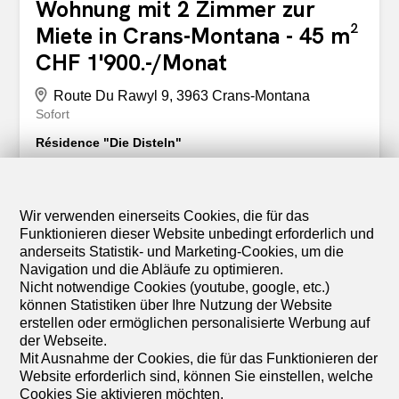
Wohnung mit 2 Zimmer zur
Miete in Crans-Montana - 45 m²
CHF 1'900.-/Monat
Route Du Rawyl 9, 3963 Crans-Montana
Sofort
Résidence "Die Disteln"
Charmantes, vollständig renoviertes 1-Zimmer-
Apartment, ideal im Herzen des Resorts gelegen. Das
Apartment wurde sorgfältig entworfen, um Raum und
Funktionalität zu maximieren, und bietet dank
Wir verwenden einerseits Cookies, die für das
Einbauschränken viele Stauräume. Es verfügt über ein
Funktionieren dieser Website unbedingt erforderlich und
separates Schlafzimmer mit TV, ein Badezimmer mit
anderseits Statistik- und Marketing-Cookies, um die
Badewanne und eine gemütliche Wohngegend. Das
Navigation und die Abläufe zu optimieren.
Apartment ist auch mit einer privaten Waschmaschine
Nicht notwendige Cookies (youtube, google, etc.)
und Trockner ausgestattet. Bitte beachten Sie, dass das
können Statistiken über Ihre Nutzung der Website
Apartment keinen Balkon hat. Die Lage ist ein großer
erstellen oder ermöglichen personalisierte Werbung auf
Vorteil: direkt im Zentrum des Resorts, in Laufnähe zu
der Webseite.
allen Geschäften und Einrichtungen, direkt gegenüber
Mit Ausnahme der Cookies, die für das Funktionieren der
dem Migros-Supermarkt, der Apotheke und
Website erforderlich sind, können Sie einstellen, welche
verschiedenen lokalen Unternehmen. Der Lake Grenon
Cookies Sie aktivieren möchten.