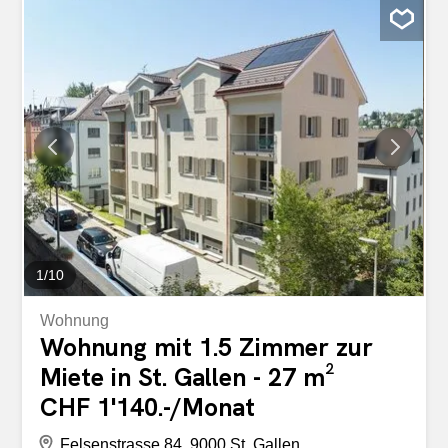
(Waschmaschine/Tumbler) im BadezimmerHochwertiger
Parkett im Wohnzimmerpflegeleichte Platten im Bad7m2
grosser BalkonGlasfaseranschluss im
WohnzimmerKomfortlüftungRegulierung Elektronik durch
Smart-HomeDie Liegenschaft überzeugt mit folgenden
Merkmalen: Kellerbox im UntergeschossTrocknungsraum
zur gemeinschaftlichen Nutzung im
UntergeschossVeloraumModerner Paketempfang durch
PaketboxenEinstellplätze für CHF
150.-/MonatEinstellplätze mit Ladestation für E-Autos
CHF 180.-/MonatHaben wir Ihr Interesse geweckt? Dann
freut sich Stefanie Müller auf Ihre Kontaktaufnahme unter
071 388 90 95 / stefanie.mueller@ibsg.ch.
1
/
10
Wohnung
Wohnung mit 1.5 Zimmer zur
Miete in St. Gallen - 27 m²
CHF 1'140.-/Monat
Felsenstrasse 84, 9000 St. Gallen