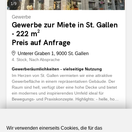
1
/
9
Gewerbe
Gewerbe zur Miete in St. Gallen
- 222 m²
Preis auf Anfrage
Unterer Graben 1, 9000 St. Gallen
4. Stock
Nach Absprache
Gewerberäumlichkeiten - vielseitige Nutzung
Im Herzen von St. Gallen vermieten wir eine attraktive
Gewerbefläche in einem repräsentativen Gebäude. Der
Raum sind hell, verfügt über eine hohe Decke und bietet
ein modernes und inspirierendes Umfeld ideal für
Bewegungs- und Praxiskonzepte. Highlights: - helle, hohe
Räume mit Oblichtern - attraktiver Grundriss - WC-
Anlagen - grosszügige Teeküche - Lift vorhanden -
attraktive Mitmieter Beim Grundriss handelt es sich um
die blaue und grüne Fläche. Die Liegenschaft ist äusserst
Wir verwenden einerseits Cookies, die für das
zentral gelegen. Eine Bushaltestelle befindet sich