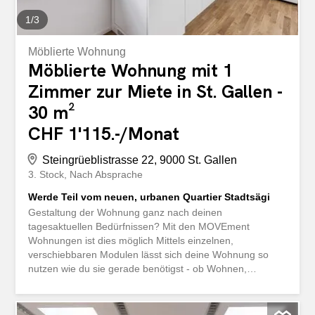
Studierende oder alle, die das Leben mitten in der Stadt
geniessen möchten. Zögern Sie...
1
/
3
Möblierte Wohnung
Möblierte Wohnung mit 1
Zimmer zur Miete in St. Gallen -
30 m²
CHF 1'115.-/Monat
Steingrüeblistrasse 22, 9000 St. Gallen
3. Stock
Nach Absprache
Werde Teil vom neuen, urbanen Quartier Stadtsägi
Gestaltung der Wohnung ganz nach deinen
tagesaktuellen Bedürfnissen? Mit den MOVEment
Wohnungen ist dies möglich Mittels einzelnen,
verschiebbaren Modulen lässt sich deine Wohnung so
nutzen wie du sie gerade benötigst - ob Wohnen,
Arbeiten, Sport, Schlafen, alles ist möglich. Teilmöblierte
Wohnung für flexiblen UmzugVerschiebbare Module mit
Bett (1.40m), Schrank, Arbeits-/BürobereichModerne