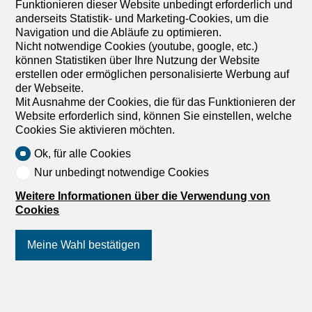
Funktionieren dieser Website unbedingt erforderlich und
unmittelbar vor der Liegenschaft und der Hauptbahnhof
anderseits Statistik- und Marketing-Cookies, um die
ist in bequemer Gehdistanz erreichbar. Diverse
Navigation und die Abläufe zu optimieren.
Einkaufsmöglichkeiten sowie Restaurants befinden sich in
Nicht notwendige Cookies (youtube, google, etc.)
nächster Nähe zur Liegenschaft. Interessiert?
können Statistiken über Ihre Nutzung der Website
Kontaktieren Sie uns gerne für eine unverbindliche
erstellen oder ermöglichen personalisierte Werbung auf
Besichtigung.
der Webseite.
Mit Ausnahme der Cookies, die für das Funktionieren der
Website erforderlich sind, können Sie einstellen, welche
Cookies Sie aktivieren möchten.
1
/
4
Ok, für alle Cookies
Nur unbedingt notwendige Cookies
Möblierte Wohnung
Möblierte Wohnung mit 1
Weitere Informationen über die Verwendung von
Cookies
Zimmer zur Miete in St. Gallen -
30 m²
Meine Wahl bestätigen
CHF 1'115.-/Monat
Steingrüeblistrasse 22, 9000 St. Gallen
Folgen Sie uns
auf Social Media
!
2. Stock
Nach Absprache