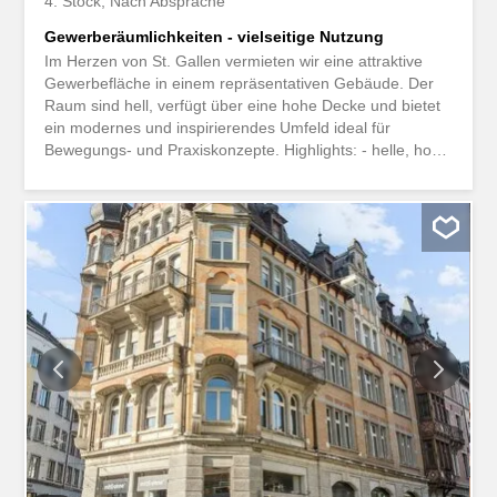
4. Stock
Nach Absprache
Gewerberäumlichkeiten - vielseitige Nutzung
Im Herzen von St. Gallen vermieten wir eine attraktive
Gewerbefläche in einem repräsentativen Gebäude. Der
Raum sind hell, verfügt über eine hohe Decke und bietet
ein modernes und inspirierendes Umfeld ideal für
Bewegungs- und Praxiskonzepte. Highlights: - helle, hohe
Räume mit Oblichtern - attraktiver Grundriss - WC-
Anlagen - grosszügige Teeküche - Lift vorhanden -
attraktive Mitmieter Beim Grundriss handelt es sich um
die blaue und grüne Fläche. Die Liegenschaft ist äusserst
zentral gelegen. Eine Bushaltestelle befindet sich
unmittelbar vor der Liegenschaft und der Hauptbahnhof
ist in bequemer Gehdistanz erreichbar. Diverse
Einkaufsmöglichkeiten sowie Restaurants befinden sich in
nächster Nähe zur Liegenschaft. Interessiert?
Kontaktieren Sie uns gerne für eine unverbindliche
Besichtigung.