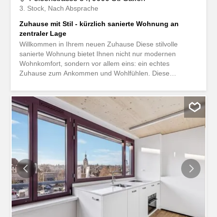
3. Stock
Nach Absprache
Zuhause mit Stil - kürzlich sanierte Wohnung an
zentraler Lage
Willkommen in Ihrem neuen Zuhause Diese stilvolle
sanierte Wohnung bietet Ihnen nicht nur modernen
Wohnkomfort, sondern vor allem eins: ein echtes
Zuhause zum Ankommen und Wohlfühlen. Diese
exklusive Wohnung besticht durch eine moderne und
lichtdurchflutete Ausstattung, grosszügige Raumhöhen
und ein durchdachtes Wohnkonzept, das keine Wünsche
offenlässt. topmoderne Küche mit Induction-Herd,
Kühlschrank, Backofen und GeschirrspülerBadezimmer
mit Dusche, Lavabo, Toilette und Spiegelschrankeigene
Waschmaschine sowie Tumbler in der
Wohnunglichtdurchflutetes Zimmer mit wunderschönem
Parkettbodeneingebaute Garderobe für mehr
Stauraumgemütlicher Balkoneigenes KellerabteilDie
Wohnung liegt in unmittelbarer Nähe zum Stadtzentrum.
Cafés, Restaurants, Einkaufsmöglichkeiten, öffentliche
Verkehrsmittel sowie kulturelle Angebote sind in wenigen
Gehminuten erreichbar. Perfekt für Berufstätige,