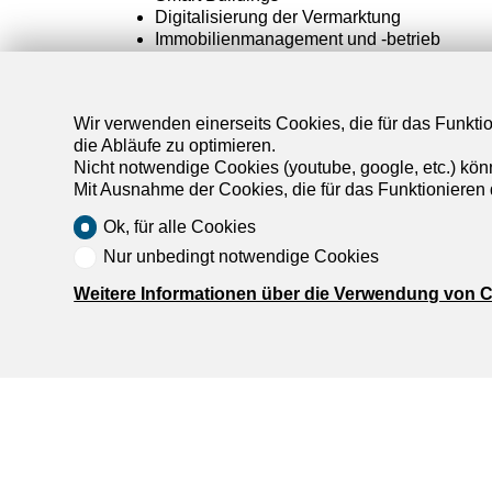
Digitalisierung der Vermarktung
Immobilienmanagement und -betrieb
Innovation in Transaktionen
Neue datenbasierte Ansätze
Wir verwenden einerseits Cookies, die für das Funktio
Die Teilnehmer konnten zudem innovative tech
die Abläufe zu optimieren.
Ausstellungsbereich für PropTech-Unternehmen 
Nicht notwendige Cookies (youtube, google, etc.) kön
Mit Ausnahme der Cookies, die für das Funktionieren 
Eine gemeinsame Vision für die
Ok, für alle Cookies
Nur unbedingt notwendige Cookies
Durch
dreamo.ch
und
properstar.ch
unterstützt
Zusammenarbeit und Digitalisierung in der Immo
Weitere Informationen über die Verwendung von 
The Big Handshake 2026 hat erneut gezeigt, wi
innovativen Unternehmen ist, um die Zukunft de
Organisatoren, den Referenten und allen Teilne