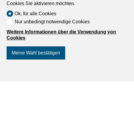
Cookies Sie aktivieren möchten.
Ok, für alle Cookies
Nur unbedingt notwendige Cookies
Weitere Informationen über die Verwendung von
Cookies
Meine Wahl bestätigen
Finden Sie Ihren Traum
Folgen Sie uns
auf Social Media
!
Eine Wohnung mieten
Ein Haus mieten
Eine Wohnung kaufen
Ein Haus kaufen
Suche