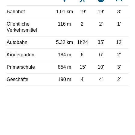
Bahnhof
1.01 km
19'
19'
3'
Öffentliche
116 m
2'
2'
1'
Verkehrsmittel
Autobahn
5.32 km
1h24
35'
12'
Kindergarten
184 m
6'
6'
2'
Primarschule
854 m
15'
10'
3'
Geschäfte
190 m
4'
4'
2'