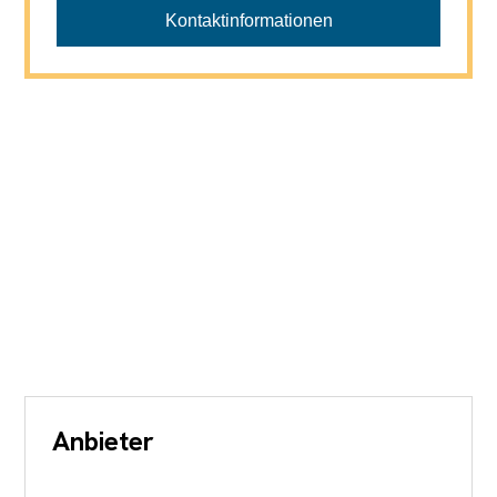
Nach Vereinbarung, S. Eustache - von Däniken
Kontaktinformationen
076 426 20 80
Anbieter