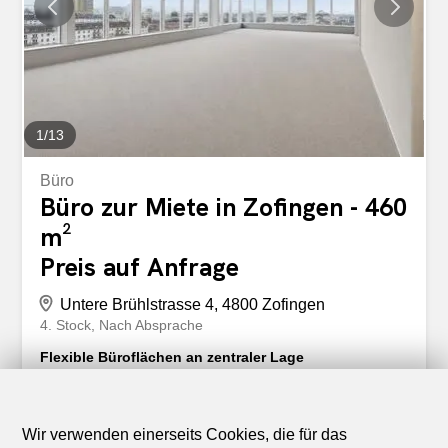
Raumklima. Der Standort überzeugt durch seine
hervorragende Anbindung: Der Bahnhof Zofingen
befindet sich in unmittelbarer Nähe, der
Autobahnanschluss ist in wenigen Minuten erreichbar. Die
Stadt Zofingen, Einkaufsmöglichkeiten sowie ein...
1
/
13
Büro
Büro zur Miete in Zofingen - 460
m²
Preis auf Anfrage
Untere Brühlstrasse 4, 4800 Zofingen
4. Stock
Nach Absprache
Flexible Büroflächen an zentraler Lage
Die Büroflächen sind vollständig ausgebaut und lassen
sich bei Bedarf in zwei Einheiten unterteilen. Die
bestehende Raumstruktur umfasst Grossraumbüros
Wir verwenden einerseits Cookies, die für das
sowie mehrere Einzel- und Besprechungsbüros und bietet