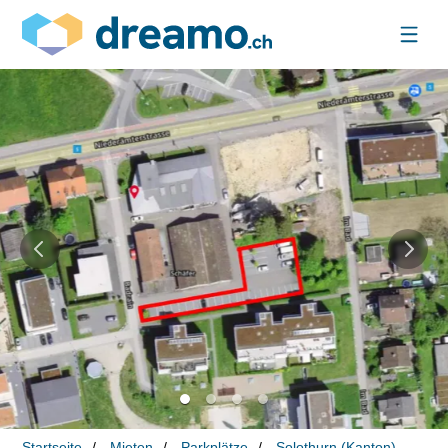
Startseite
Mieten
Parkplätze
Solothurn (Kanton)