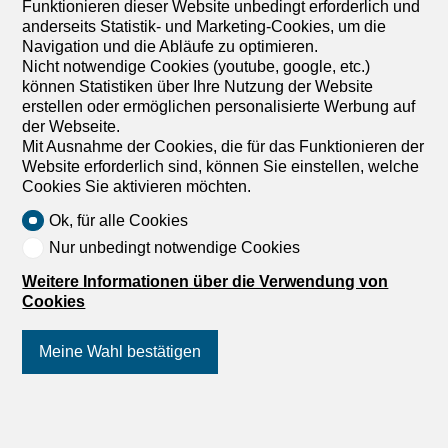
Funktionieren dieser Website unbedingt erforderlich und
damit vielseitige Nutzungsmöglichkeiten. Teppichböden,
anderseits Statistik- und Marketing-Cookies, um die
eine Teeküche, ein Abstellraum sowie getrennte Damen-
Navigation und die Abläufe zu optimieren.
und Herrentoiletten inklusive IV-WC sorgen für hohen
Nicht notwendige Cookies (youtube, google, etc.)
Arbeitskomfort. Dank der grosszügigen Glasfassade sind
können Statistiken über Ihre Nutzung der Website
die Räume sehr hell und lichtdurchflutet und bieten eine
erstellen oder ermöglichen personalisierte Werbung auf
angenehme Arbeitsatmosphäre mit schöner Aussicht.
der Webseite.
Eine Klimaanlage gewährleistet ein angenehmes
Mit Ausnahme der Cookies, die für das Funktionieren der
Raumklima. Der Standort überzeugt durch seine
Website erforderlich sind, können Sie einstellen, welche
hervorragende Anbindung: Der Bahnhof Zofingen
Cookies Sie aktivieren möchten.
befindet sich in unmittelbarer Nähe, der
Autobahnanschluss ist in wenigen Minuten erreichbar. Die
Ok, für alle Cookies
Stadt Zofingen, Einkaufsmöglichkeiten sowie ein
Nur unbedingt notwendige Cookies
Naherholungsgebiet liegen ebenfalls in kurzer Distanz. Im
direkten Umfeld befinden sich namhafte Mitmieter. Eine
Weitere Informationen über die Verwendung von
Cafeteria im angrenzenden Gebäude ergänzt das...
Cookies
1
/
6
Meine Wahl bestätigen
Gewerbe
Gewerbe mit 2 Zimmer zur
Folgen Sie uns
auf Social Media
!
Miete in Olten - 109 m²