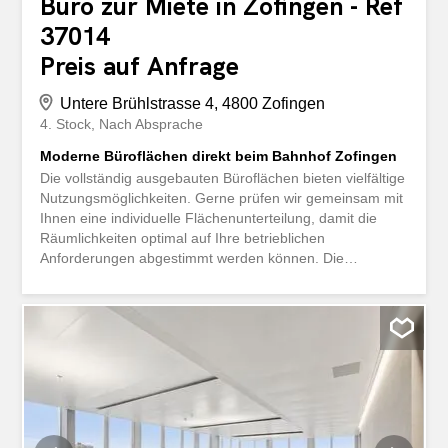
Büro zur Miete in Zofingen - Ref
37014
Preis auf Anfrage
Untere Brühlstrasse 4, 4800 Zofingen
4. Stock
Nach Absprache
Moderne Büroflächen direkt beim Bahnhof Zofingen
Die vollständig ausgebauten Büroflächen bieten vielfältige
Nutzungsmöglichkeiten. Gerne prüfen wir gemeinsam mit
Ihnen eine individuelle Flächenunterteilung, damit die
Räumlichkeiten optimal auf Ihre betrieblichen
Anforderungen abgestimmt werden können. Die
bestehende Raumstruktur umfasst Grossraumbüros
sowie mehrere Einzel- und Besprechungsbüros und bietet
damit vielseitige Nutzungsmöglichkeiten. Teppichböden,
eine Teeküche, ein Abstellraum sowie getrennte Damen-
und Herrentoiletten inklusive IV-WC sorgen für hohen
Arbeitskomfort. Dank der grosszügigen Glasfassade sind
die Räume sehr hell und lichtdurchflutet und bieten eine
angenehme Arbeitsatmosphäre mit schöner Aussicht.
Eine Klimaanlage gewährleistet ein angenehmes