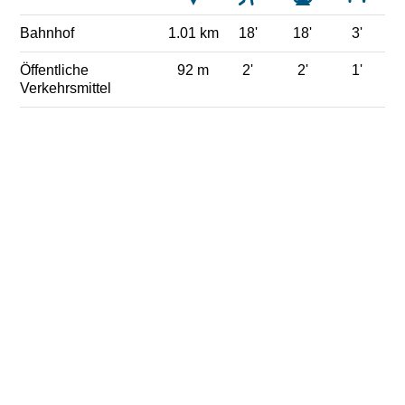
Bahnhof
1.01 km
18'
18'
3'
Öffentliche
92 m
2'
2'
1'
Verkehrsmittel