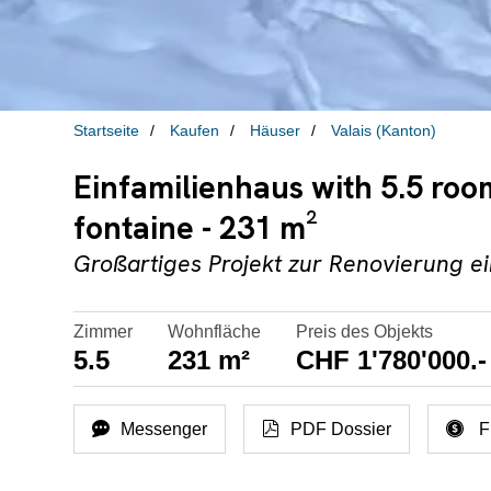
Startseite
Kaufen
Häuser
Valais (Kanton)
Einfamilienhaus with 5.5 roo
fontaine - 231 m²
Großartiges Projekt zur Renovierung 
Zimmer
Wohnfläche
Preis des Objekts
5.5
231 m²
CHF 1'780'000.-
Messenger
PDF Dossier
F