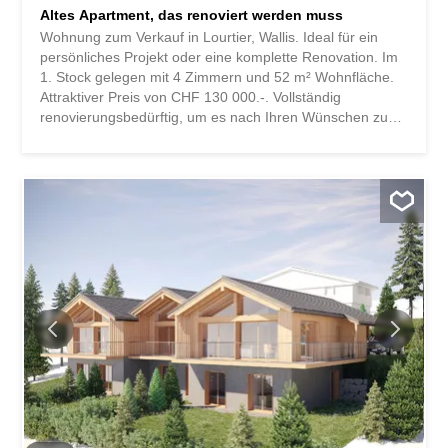
Altes Apartment, das renoviert werden muss
Wohnung zum Verkauf in Lourtier, Wallis. Ideal für ein
persönliches Projekt oder eine komplette Renovation. Im
1. Stock gelegen mit 4 Zimmern und 52 m² Wohnfläche.
Attraktiver Preis von CHF 130 000.-. Vollständig
renovierungsbedürftig, um es nach Ihren Wünschen zu
gestalten. Besuchen Sie uns, um das Potenzial zu
entdecken. Appartement à vendre à Lourtier, Valais. Idéal
pour un projet personnel ou une rénovation complète.
Situé au 1er étage avec 4 pièces et 52 m² de surface
habitable. Prix attractif à CHF 130'000.-. À rénover
intégralement pour personnaliser selon vos envies.
N'hésitez pas à visiter pour découvrir tout son potentiel.