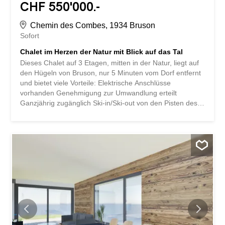
CHF 550'000.-
Chemin des Combes, 1934 Bruson
Sofort
Chalet im Herzen der Natur mit Blick auf das Tal
Dieses Chalet auf 3 Etagen, mitten in der Natur, liegt auf
den Hügeln von Bruson, nur 5 Minuten vom Dorf entfernt
und bietet viele Vorteile: Elektrische Anschlüsse
vorhanden Genehmigung zur Umwandlung erteilt
Ganzjährig zugänglich Ski-in/Ski-out von den Pisten des
Skigebiets aus Bauplatz mit Wiese und Fluss
Panoramablick Die Umwandlung nach Plan sieht wie folgt
aus (die Umbauarbeiten sind vom Käufer zu
übernehmen): Obergeschoss: Haupteingang, offene
Küche, Wohn- und Essbereich, 2 Schlafzimmer,
Badezimmer (Dusche). Mezzanin: Wohnbereich (Lesen,
Büro, Schlafraum etc.) Untergeschoss: Nebeneingang,
Doppelschlafzimmer, Badezimmer (Dusche),
Technikraum, Treppe. Niché sur les hauts de Bruson, à
seulement 5 minutes du village, ce chalet sur 3 étages en
pleine nature regorge de qualités : Raccordements fait
Autorisation de transformation délivrée Accessible toute