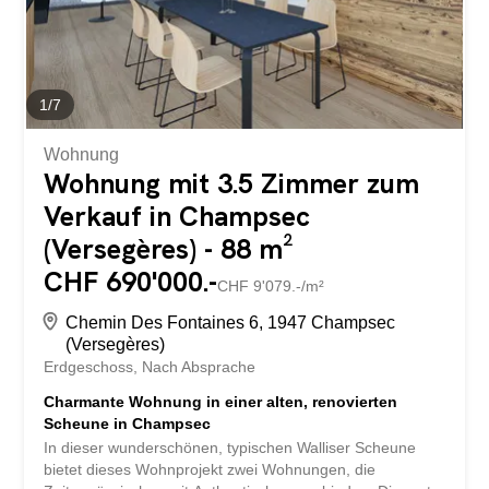
l'année Ski in / Ski out depuis les pistes de la station Un
terrain constructible Un cadre idyllique avec prairie...
1
/
7
Wohnung
Wohnung mit 3.5 Zimmer zum
Verkauf in Champsec
(Versegères) - 88 m²
CHF 690'000.-
CHF 9'079.-/m²
Chemin Des Fontaines 6, 1947 Champsec
(Versegères)
Erdgeschoss
Nach Absprache
Charmante Wohnung in einer alten, renovierten
Scheune in Champsec
In dieser wunderschönen, typischen Walliser Scheune
bietet dieses Wohnprojekt zwei Wohnungen, die