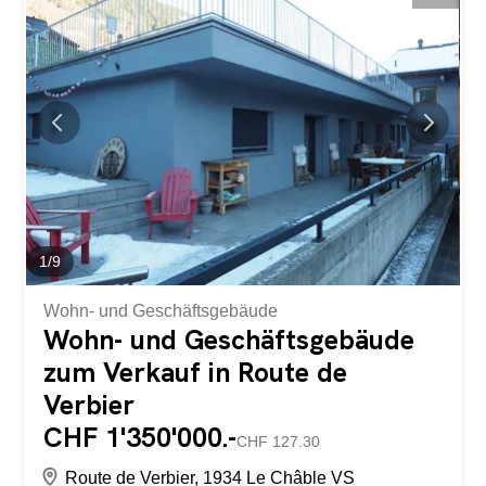
Balkon) Aussenliegend befinden sich die Terrasse des
Restaurants und 4 Parkplätze. A Versegères, cet
immeuble mixte attend ses nouveaux propriétaires.
Composé de 5 niveaux, il offre de nombreuses
possibilités de rénovation. Actuellement, il n'y a aucun
locataire dans le bâtiment. Voici sa distribution : Sous-sol :
Carnotzet d'environ 10 places Cave Local technique Rez-
de-chaussée : Café-restaurant d'environ 40 places 1er
étage WC clients Cuisine professionnelle Appartement
composé...
1
/
9
Wohn- und Geschäftsgebäude
Wohn- und Geschäftsgebäude
zum Verkauf in Route de
Verbier
CHF 1'350'000.-
CHF 127.30
Route de Verbier, 1934 Le Châble VS