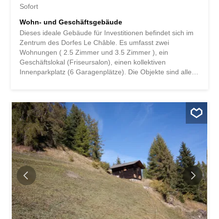
Sofort
Wohn- und Geschäftsgebäude
Dieses ideale Gebäude für Investitionen befindet sich im
Zentrum des Dorfes Le Châble. Es umfasst zwei
Wohnungen ( 2.5 Zimmer und 3.5 Zimmer ), ein
Geschäftslokal (Friseursalon), einen kollektiven
Innenparkplatz (6 Garagenplätze). Die Objekte sind alle
bereits vermietet und sind wie folgt verteilt: 3.5 Zimmer
von 45.5m2 Eingang - Offene Küche, Wohnzimmer ,
Wohnbereich - 2 Doppelschlafzimmer - Badezimmer mit
Duschkabine. -Private Waschküche 2.5-Zimmer-Wohnung
mit 56 m2 - Eingang über die offene Küche und
Wohnbereich - Hauswirtschaftsraum - Badezimmer mit
Duschkabine - Doppelzimmer und Ankleidezimmer
Gewerberaum 27.26 - Friseursalon eingerichtet