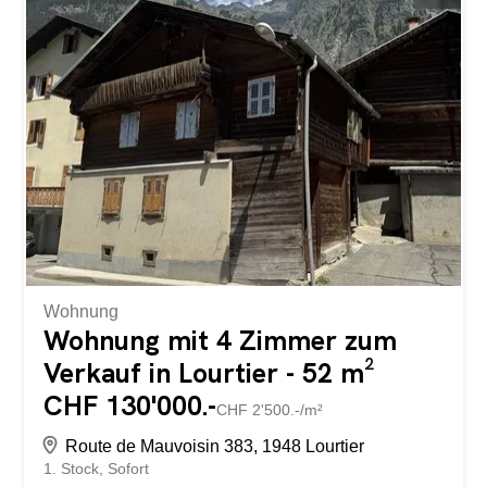
dem Chalet. Die Stromerzeugung muss vom Käufer
installiert werden. Diese Unterkunft ist ideal für alle, die
ein authentisches Bergdorf in einer unberührten
Naturlandschaft suchen. Situé à La Tinte à Lourtier, ce
mayen bénéficie d'un environnement calme dans un
paysage montagnard. Le chalet a été rénové avec soin
tout en conservant le caractère authentique du bâtiment.
Les poutres apparentes, la cheminée et les matériaux
traditionnels créent une atmosphère chaleureuse. Le...
Wohnung
Wohnung mit 4 Zimmer zum
Verkauf in Lourtier - 52 m²
CHF 130'000.-
CHF 2'500.-/m²
Route de Mauvoisin 383, 1948 Lourtier
1. Stock
Sofort