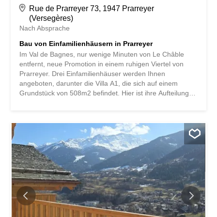
Rue de Prarreyer 73, 1947 Prarreyer
(Versegères)
Nach Absprache
Bau von Einfamilienhäusern in Prarreyer
Im Val de Bagnes, nur wenige Minuten von Le Châble
entfernt, neue Promotion in einem ruhigen Viertel von
Prarreyer. Drei Einfamilienhäuser werden Ihnen
angeboten, darunter die Villa A1, die sich auf einem
Grundstück von 508m2 befindet. Hier ist ihre Aufteilung:
Erdgeschoss : Eingangshalle 3 Schlafzimmer
Badezimmer Technikraum Reduit von 8m2 (Zugang vom
überdachten Platz) Etage: Wohnzimmer Voll
ausgestattete Küche Essbereich Schlafzimmer
Badezimmer Economat Große Südterrasse mit Zugang
zum Garten über eine Außentreppe Die Villa profitiert
außerdem von einem überdachten Platz und 2
Außenplätzen.