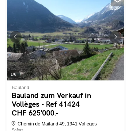
hellen Wohn- / Aufenthaltsraum Gäste-WC Großer Balkon
von ca. 30 m² Unteres Erdgeschoss: Nebeneingang vom
Keller aus möglich Nebeneingang vom Keller aus möglich
Zwei Schlafzimmer Ein Duschbad Ein Elternschlafzimmer
mit Bad Hauswirtschaftsraum Zugang zur Terrasse vom
Elternschlafzimmer aus
1
/
6
Bauland
Bauland zum Verkauf in
Vollèges - Ref 41424
CHF 625'000.-
Chemin de Mailand 49, 1941 Vollèges
Sofort