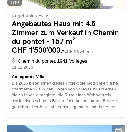
1
/
10
Angebautes Haus
Angebautes Haus mit 4.5
Zimmer zum Verkauf in Chemin
du pontet - 157 m²
CHF 1'500'000.-
CHF 9'554.-/m²
Chemin du pontet, 1941 Vollèges
31.12.2026
Anliegende Villa
Bis 2026 bietet Ihnen dieses Projekt die Möglichkeit, eine
charmante Villa in den Höhen von Vollèges zu erwerben,
die es Ihnen ermöglicht, die Ruhe eines Wohnviertels
sowie einen schönen Blick auf die benachbarten Berge zu
genießen. Der Bau hat bereits begonnen und das Haus
wartet nur noch darauf, von Ihnen bezogen zu werden.
Es verteilt sich wie folgt: Oberes Erdgeschoss :
Haupteingang Küche offen zu einem großen, hellen
Wohn- / Aufenthaltsraum Küche offen zu einem großen,