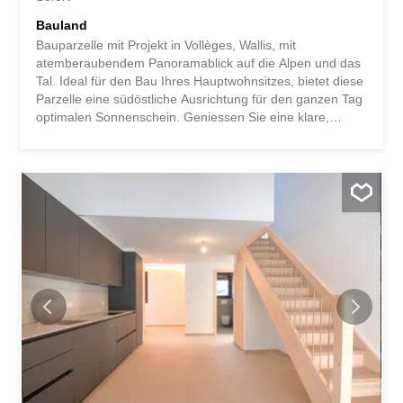
Bauland
Bauparzelle mit Projekt in Vollèges, Wallis, mit
atemberaubendem Panoramablick auf die Alpen und das
Tal. Ideal für den Bau Ihres Hauptwohnsitzes, bietet diese
Parzelle eine südöstliche Ausrichtung für den ganzen Tag
optimalen Sonnenschein. Geniessen Sie eine klare,
offene Aussicht mit Blick auf die Berge und das Tal. Mit
einer privilegierten Lage bietet Ihnen dieses Grundstück
ein aussergewöhnliches Umfeld inmitten der Natur. Ein
Ort, an dem jeder Sonnenaufgang ein Kunstwerk ist, für
ein ruhiges und entspanntes Leben. Une parcelle de
terrain constructible avec son projet à Vollèges, dans le
Valais, offrant une vue panoramique imprenable sur les
Alpes et la vallée. Idéale pour construire votre résidence
principale, cette parcelle bénéficie d'une orientation sud
est pour un ensoleillement optimal toute la journée.
Profitez d'un panorama clair et dégagé, avec des vues
sur les montagnes et la vallée. Avec un emplacement
privilégié, ce terrain vous offre un...