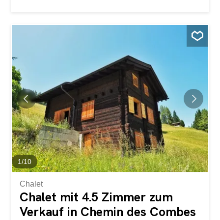
Doppelzimmer Keller Gemeinsame Wäscherei Garage ist
gegen Aufpreis verfügbar Nicht alle Anfragen für eine
Saisonvermietung werden bearbeitet. Dans ce nouvel
immeuble idéalement situé au Cotterg, sur la route de
Verbier, cet appartement est disponible au 1er Mai pour
une location à l'année. 3.5 pièces Cuisine ouverte sur un
espace de vie lumineux Grand balcon 2 salles de bain 2
chambres double Cave Buanderie commune Garage
disponible en sus Toutes les demandes pour une location
saisonnière ne seront pas traitées.
1
/
10
Chalet
Chalet mit 4.5 Zimmer zum
Verkauf in Chemin des Combes