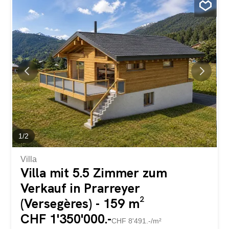
Nebenkostenpauschale von 300.-/Monat zu entrichten.
Ce nouvel immeuble dans les hauts du Châble, à
quelques pas des télécabines, dispose encore de
quelques appartements disponible pour une location. Ce
4.5 pièces duplex au 3ème étage offre des finitions de
qualité et se présente de la manière suivante: Hall
d'entrée Cuisine ouverte sur l'espace salon Loggia 3
chambres double Salle de douche Salle de bain Cave 2
places de parking Un forfait de 300frs/mois pour les
charges est payable en sus du loyer.
1
/
2
Villa
Villa mit 5.5 Zimmer zum
Verkauf in Prarreyer
(Versegères) - 159 m²
CHF 1'350'000.-
CHF 8'491.-/m²