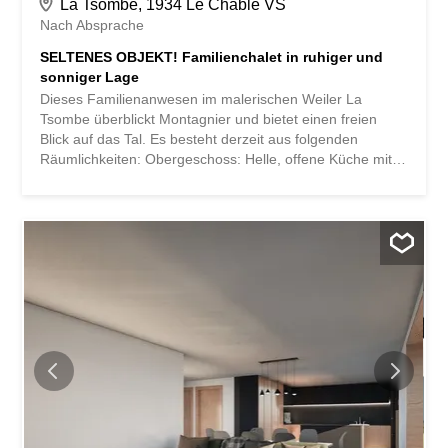
La Tsombe, 1934 Le Châble VS
Nach Absprache
SELTENES OBJEKT! Familienchalet in ruhiger und
sonniger Lage
Dieses Familienanwesen im malerischen Weiler La
Tsombe überblickt Montagnier und bietet einen freien
Blick auf das Tal. Es besteht derzeit aus folgenden
Räumlichkeiten: Obergeschoss: Helle, offene Küche mit
Zugang zur Terrasse Essbereich mit grossem Südbalkon
Geräumiger Wohnbereich Wohnzimmer mit Kamin und
Balkon Wohnzimmer mit Kamin und Balkon Wohnzimmer
mit Kamin und Balkon Untergeschoss: Gästezimmer
Badezimmer Ruheraum (Sauna und Hammam)
Waschküche Skiständer Ein komplett ausgestattetes
Studio mit Küche und Badezimmer (ca. 30m2) Die
Vorteile dieses Hauses: Angenehmer und diskreter
Garten Viele vorhandene Stauräume Möglichkeit der
Erweiterung, grosszügige Wohnfläche, die eine andere
Raumaufteilung ermöglichen könnte. Solarpanele wurden
2023 installiert. 3 Aussenparkplätze Dieses exklusive
Anwesen ist als Zweitwohnsitz verfügbar. Cette demeure
familiale située dans le hameau bucolique de La Tsombe