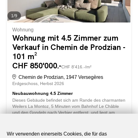
surplombe Montagnier et bénéficie d'une vue dégagée
sur la...
1
/
9
Wohnung
Wohnung mit 4.5 Zimmer zum
Verkauf in Chemin de Prodzian -
101 m²
CHF 850'000.-
CHF 8'416.-/m²
Chemin de Prodzian, 1947 Versegères
Erdgeschoss
Herbst 2026
Neubauwohnung 4.5 Zimmer
Dieses Gebäude befindet sich am Rande des charmanten
Weilers La Montoz, 5 Minuten vom Bahnhof Le Châble
und den Gondeln nach Verbier entfernt, und liegt am
Rande einer sehr friedlichen Landwirtschaftszone. Um die
Umwelt zu schonen, wurde besonders auf die
Wärmedämmung geachtet. Das Projekt bietet ein
Wir verwenden einerseits Cookies, die für das
zentralisiertes Konzept für Heizung und Solarenergie. Der