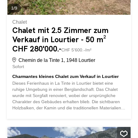
1
/
9
Chalet
Chalet mit 2.5 Zimmer zum
Verkauf in Lourtier - 50 m²
CHF 280'000.-
CHF 5'600.-/m²
Chemin de la Tinte 1, 1948 Lourtier
Sofort
Charmantes kleines Chalet zum Verkauf in Lourtier
Dieses Ferienhaus in La Tinte in Lourtier bietet eine
ruhige Umgebung in einer Berglandschaft. Das Chalet
wurde mit Sorgfalt renoviert, wobei der ursprüngliche
Charakter des Gebäudes erhalten blieb. Die sichtbaren
Holzbalken, der Kamin und die traditionellen Materialien
schaffen eine gemütliche Atmosphäre. Das Grundstück ist
für saisonale Nutzung gedacht. Es ist nicht an die Netze
angeschlossen, aber während der Sommerzeit ist es mit
dem Auto leicht erreichbar und es gibt Parkplätze vor