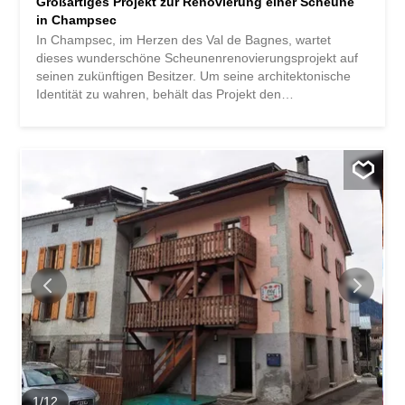
Großartiges Projekt zur Renovierung einer Scheune
in Champsec
In Champsec, im Herzen des Val de Bagnes, wartet
dieses wunderschöne Scheunenrenovierungsprojekt auf
seinen zukünftigen Besitzer. Um seine architektonische
Identität zu wahren, behält das Projekt den
ursprünglichen rustikalen Außencharakter sowie seine
edlen Materialien bei. Im Inneren spielt die Renovierung
mit Kontrasten: Modernität und alte Akzente, helle
Volumen und warme Räume. Dieses Projekt stellt sich wie
folgt dar : Erdgeschoss 2 Doppelzimmer Badezimmer mit
Dusche Entspannungsecke, Sauna Büro Stauraum
Zugang zu zwei Terrassen und Rasen 1. Stock
Eingangshalle mit Garderobe Economat Besucher-WC
Küche offen zum Wohnbereich und Essbereich Terrasse
Veranda 2. Stock Schlafzimmer en suite mit eigenem
Duschbad, Zugang zum Balkon Elternschlafzimmer mit
Duschbad, Ankleidezimmer und Zugang zu einer 15m2
großen Terrasse Nur Hauptwohnsitz >
1
/
12