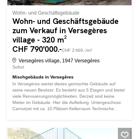
Wohn- und Geschäftsgebäude
Wohn- und Geschäftsgebäude
zum Verkauf in Versegères
village - 320 m²
CHF 790'000.-
CHF 2'469.-/m²
Versegères village, 1947 Versegères
Sofort
Mischgebäude in Versegères
In Versegères wartet dieses gemischte Gebäude auf
seine neuen Besitzer. Es besteht aus 5 Etagen und bietet
viele Renovierungsmöglichkeiten. Derzeit sind keine
Mieter im Gebäude. Hier die Aufteilung: Untergeschoss:
Carnotzet mit ca. 10 Plätzen Kellerraum Technische
Räume Erdgeschoss: Cafe-Restaurant mit ca. 40 Plätzen
1. Stock WC für Gäste Profi-Küche 2. Stock und
Dachgeschoss Duplex mit 3 Zimmern, Bad und grossem,
offenem Raum unter dem Dach (Küche / Wohnzimmer /