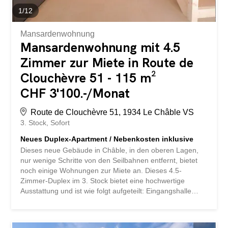
1
/
12
Mansardenwohnung
Mansardenwohnung mit 4.5
Zimmer zur Miete in Route de
Clouchèvre 51 - 115 m²
CHF 3'100.-/Monat
Route de Clouchèvre 51, 1934 Le Châble VS
3. Stock
Sofort
Neues Duplex-Apartment / Nebenkosten inklusive
Dieses neue Gebäude in Châble, in den oberen Lagen,
nur wenige Schritte von den Seilbahnen entfernt, bietet
noch einige Wohnungen zur Miete an. Dieses 4.5-
Zimmer-Duplex im 3. Stock bietet eine hochwertige
Ausstattung und ist wie folgt aufgeteilt: Eingangshalle
Küche mit Zugang zum Wohnbereich Loggia 3
Doppelschlafzimmer Dusche Badezimmer Keller 2
Parkplätze Zusätzlich zur Miete ist eine