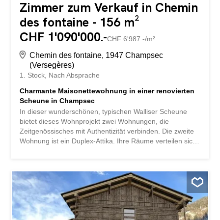
Zimmer zum Verkauf in Chemin
des fontaine - 156 m²
CHF 1'090'000.-
CHF 6'987.-/m²
Chemin des fontaine, 1947 Champsec
(Versegères)
1. Stock
Nach Absprache
Charmante Maisonettewohnung in einer renovierten
Scheune in Champsec
In dieser wunderschönen, typischen Walliser Scheune
bietet dieses Wohnprojekt zwei Wohnungen, die
Zeitgenössisches mit Authentizität verbinden. Die zweite
Wohnung ist ein Duplex-Attika. Ihre Räume verteilen sich
wie folgt: 1. Ebene : Eingangshalle mit Einbauschränken
Gäste-WC Economat Einbauküche Essbereich
Wohnzimmer Wintergarten von 28 m2 Dachgeschoss: 2
Schlafzimmer mit Mezzanin Elternschlafzimmer mit
eigenem Badezimmer Badezimmer mit Dusche Terrasse
15 m2 Südbalkon 12 m2 Die Wohnung profitiert von
einem 9 m2 großen Abstellraum unter der Treppe, die
zum Eingang führt.