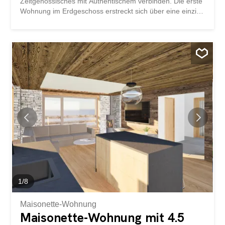
Zeitgenössisches mit Authentischem verbinden. Die erste
Wohnung im Erdgeschoss erstreckt sich über eine einzige
Ebene und ihre Räume sind wie folgt aufgeteilt:
Eingangshalle mit Stauraum Zwei Doppelschlafzimmer
mit Einbauschränken Badezimmer mit Duschkabine Eine
offene Küche mit Essbereich Wohnzimmer Sie profitiert
von dzwei Privatterrassen, nach Norden und Süden
ausgerichtet, die jeweils vom Wohnbereich aus
zugänglich sind. Ueine große Rasenfläche und ein
privater Abstellraum im Technikraum vervollständigen
diese Immobilie.
1
/
8
Maisonette-Wohnung
Maisonette-Wohnung mit 4.5