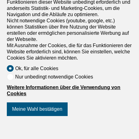
Funktionieren dieser Website unbedingt erforderlich und
Energieverbrauch des Gebäudes wird auf ein striktes
anderseits Statistik- und Marketing-Cookies, um die
Minimum reduziert. Die Wohnung 002 - Gebäude 1
Navigation und die Abläufe zu optimieren.
Erdgeschoss Nord - setzt sich wie folgt zusammen:
Nicht notwendige Cookies (youtube, google, etc.)
Eingangshalle mit Einbauschränken Offener Wohnbereich
können Statistiken über Ihre Nutzung der Website
mit Küche, Esszimmer und hellem Wohnzimmer Terrasse
erstellen oder ermöglichen personalisierte Werbung auf
von 28.30m2 3 Doppelzimmer 2 Duschbäder / WC Keller
der Webseite.
Hauswirtschaftsraum Überdachter Parkplatz
Mit Ausnahme der Cookies, die für das Funktionieren der
Unüberdachter Parkplatz
Website erforderlich sind, können Sie einstellen, welche
Cookies Sie aktivieren möchten.
Ok, für alle Cookies
Nur unbedingt notwendige Cookies
Weitere Informationen über die Verwendung von
1
/
4
Cookies
Doppelhaus
Meine Wahl bestätigen
Doppelhaus mit 4.5 Zimmer
zum Verkauf in Vollèges - 201
Folgen Sie uns
auf Social Media
!
m²