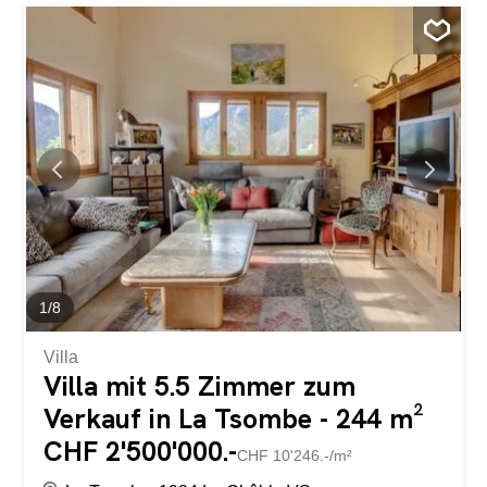
Einzelbetten Technische Räume Abstellraum Dieses
aussergewöhnliche Objekt bietet viele Vorteile: Terrasse
Parkplatz Eigenes Wasserreservoir Ganzjährig zugänglich
Für Zweitwohnungen geeignet Ce mayen datant de 1864
à était entièrement rénové en 2014. Respectueux de la
nature et entouré d'une parcelle de 3000 m2, il offre la
possibilité de jouir d'une tranquillité absolue et d'une
magnifique vue sur Verbier et sur la vallée. Il se présente
comme ceci: Rez supérieur : Cuisine ouverte Salon et
espace de vie avec poêle à pellet Salle d'eau avec
douche. Rez inférieur : Chambre double Chambre
d'enfant avec 2...
1
/
8
Villa
Villa mit 5.5 Zimmer zum
Verkauf in La Tsombe - 244 m²
CHF 2'500'000.-
CHF 10'246.-/m²