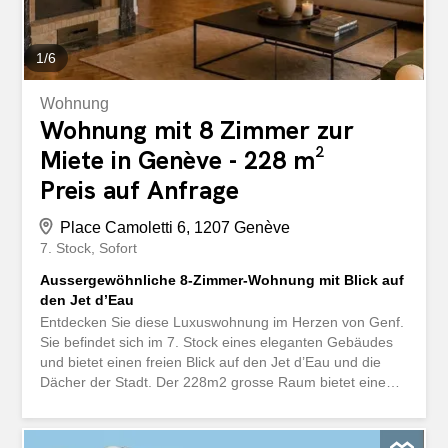
1
/
6
Wohnung
Wohnung mit 8 Zimmer zur
Miete in Genève - 228 m²
Preis auf Anfrage
Place Camoletti 6, 1207 Genève
7. Stock
Sofort
Aussergewöhnliche 8-Zimmer-Wohnung mit Blick auf
den Jet d’Eau
Entdecken Sie diese Luxuswohnung im Herzen von Genf.
Sie befindet sich im 7. Stock eines eleganten Gebäudes
und bietet einen freien Blick auf den Jet d’Eau und die
Dächer der Stadt. Der 228m2 grosse Raum bietet einen
raffinierten und geräumigen Lebensraum, der perfekt für
grosse Familienprojekte oder elegante Empfänge
geeignet ist. Es verfügt über: 2 Schlafzimmer mit Dusche