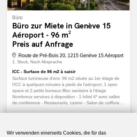
1
/
4
Büro
Büro zur Miete in Genève 15
Aéroport - 96 m²
Preis auf Anfrage
Route de Pré-Bois 20, 1215 Genève 15 Aéroport
1. Stock
Nach Absprache
ICC - Surface de 96 m2 à saisir
Surface lumineuse d'env. 96 m2 située au 1er étage de
l'ICC à quelques minutes à pieds de l'aéroport. 1 open
space et 2 petits bureaux Bloc sanitaire à l'étage
Nombreux services à disposition - 1 hôtel 4* avec salles
de conférence - Restaurants, casino - Salon de coiffure,
centre médical, dentiste - bureau postal, bancomat,
pressing Possibilité de louer des places de parking.
www.icc-geneve.ch
Wir verwenden einerseits Cookies, die für das