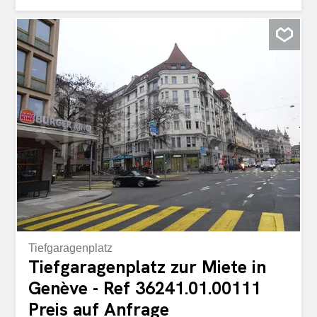
Zugang zum Ufer des Genfersees. Auf einem 5 000 m²
grossen Grundstück gelegen, zeichnet sich diese
Residenz von ca. 1 000 m² Wohnfläche durch ihre
elegante Architektur, ihre geräumigen Räume und die
herausragende Qualität ihrer Ausstattung aus. Sie wurde
entworfen, um absoluten Komfort zu bieten und vereint
Diskretion, Sicherheit und Lebensart in einer privilegierten
Umgebung. Direkt am Wasser können
Wassersportbegeisterte einen privaten Steg, einen
exklusiven Steg und einen Liegeplatz für eine Yacht
nutzen, ein Privileg, das auf dem Genfer Immobilienmarkt
sehr selten ist. Ein aussergewöhnlicher äusserer Bereich
Die Aussenbereiche wurden als eine Erweiterung des
Hauses konzipiert...
Tiefgaragenplatz
Tiefgaragenplatz zur Miete in
Genève - Ref 36241.01.00111
Preis auf Anfrage