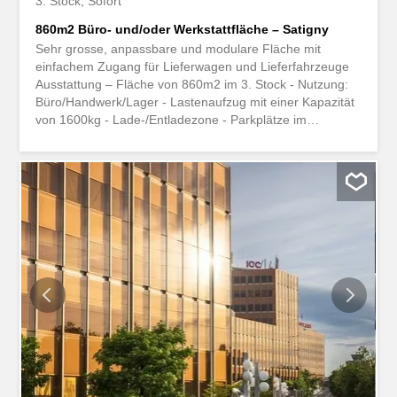
3. Stock
Sofort
860m2 Büro- und/oder Werkstattfläche – Satigny
Sehr grosse, anpassbare und modulare Fläche mit
einfachem Zugang für Lieferwagen und Lieferfahrzeuge
Ausstattung – Fläche von 860m2 im 3. Stock - Nutzung:
Büro/Handwerk/Lager - Lastenaufzug mit einer Kapazität
von 1600kg - Lade-/Entladezone - Parkplätze im
Aussenbereich Geografische Lage – Unmittelbare Nähe
zur Autobahn A1 (10 Minuten) - Meyrin Bahnhof in 5
Minuten erreichbar - Einfacher Zugang für Lieferwagen
und Lieferfahrzeuge Technische Daten - Deckenhöhe ca.
3m - Doppelverglasung Verfügbarkeit: – Ab sofort oder
nach Vereinbarung Dieses Objekt interessiert Sie oder Sie
haben Fragen? Unsere Spezialisten stehen Ihnen zur
Verfügung und antworten Ihnen innerhalb von 24 Stunden
Très grande surface modifiable et modulable en fonction
de vos besoins avec accès facile par camions et fourgons
Aménagement - Surface de 860m2 au 3ème étage -
Affectation : Bureau/artisanal/dépôt - Monte-charge avec
une capacité de 1600kg - Zone de
chargement/déchargement - Places de...