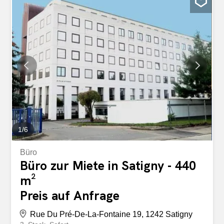
und Schränken, 2 Schlafzimmer mit Bad, Schränken und
Balkon, 2 Gästetoiletten, eine Küche mit Blick auf den Jet
d’Eau und eine Küche mit Zugang zum Balkon. Die
beiden grossen, durchgehenden Salons bieten auf der
einen Seite Blick auf den Jet d’Eau und auf der anderen
Seite auf die Dächer und den Turm der Kathedrale Saint-
Pierre. Sie verfügen auch über eine grosse Bibliothek und
massgeschneiderte Schränke. Die Wohnung befindet sich
nur wenige Schritte vom Stadtzentrum entfernt, in der
Nähe des Englischen Gartens und des Hafens und bietet
einen einfachen Zugang zu Geschäften, Restaurants...
1
/
6
Büro
Büro zur Miete in Satigny - 440
m²
Preis auf Anfrage
Rue Du Pré-De-La-Fontaine 19, 1242 Satigny