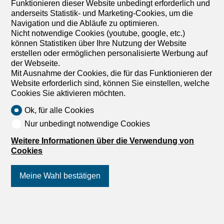
Funktionieren dieser Website unbedingt erforderlich und
anderseits Statistik- und Marketing-Cookies, um die
Navigation und die Abläufe zu optimieren.
Nicht notwendige Cookies (youtube, google, etc.)
können Statistiken über Ihre Nutzung der Website
erstellen oder ermöglichen personalisierte Werbung auf
der Webseite.
Mit Ausnahme der Cookies, die für das Funktionieren der
Website erforderlich sind, können Sie einstellen, welche
Cookies Sie aktivieren möchten.
1
/
4
Ok, für alle Cookies
Nur unbedingt notwendige Cookies
Büro
Büro zur Miete in Genève - 1
Weitere Informationen über die Verwendung von
Cookies
061 m²
Preis auf Anfrage
Meine Wahl bestätigen
Place du Molard 8, 1204 Genève
Nach Absprache
Folgen Sie uns
auf Social Media
!
Aussergewöhnliche Verwaltungsfläche im Herzen von