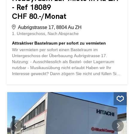
- Ref 18089
CHF 80.-/Monat
Aubrigstrasse 17, 8804 Au ZH
1. Untergeschoss
Nach Absprache
Attraktiver Bastelraum per sofort zu vermieten
Wir vermieten per sofort einen Bastelraum im
Untergeschoss der Überbauung Aubrigstrasse 17.
Nutzung: - Ausschliesslich als Bastel- oder Lagerraum
nutzbar - Musikausübung nicht erlaubt Haben wir Ihr
Interesse geweckt? Dann zögern Sie nicht und füllen Sie
das Kontaktformular aus um die Angaben zur
Besichtigung zu erhalten. storabble ist eine
Vergleichsplattform für Lagerräume. Wir leiten Ihre
Kontaktanfrage sofort direkt weiter an die Vermieter,
damit diese sich möglichst schnell wieder bei Ihnen
melden können. storabble selbst ist nicht die
Eigentümerin des ausgeschriebenen Lagerraums. Dieses
Objekt sowie ca. 10'000 weitere freie Lagerräume finden
Sie auch direkt auf storabble.com