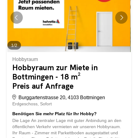
Sie mehr Platz in Ihrem Zuhause oder Ihrem Betrieb und
lagern Sie Ihre Gegenstände sicher und unkompliziert
aus. Haben wir Ihr Interesse geweckt? Für weitere
Informationen oder die Vereinbarung eines
Besichtigungstermins können Sie uns unter der Nummer
058 360 39 00 oder service@livit.ch erreichen.
1
/
2
Hobbyraum
Hobbyraum zur Miete in
Bottmingen - 18 m²
Preis auf Anfrage
Burggartenstrasse 20, 4103 Bottmingen
Erdgeschoss
Sofort
Benötigen Sie mehr Platz für Ihr Hobby?
Die Lage An zentraler Lage mit guter Anbindung an den
öffentlichen Verkehr vermieten wir unseren Hobbyraum.
Ihr Raum - Zimmer mit Parkettboden ausgestattet und