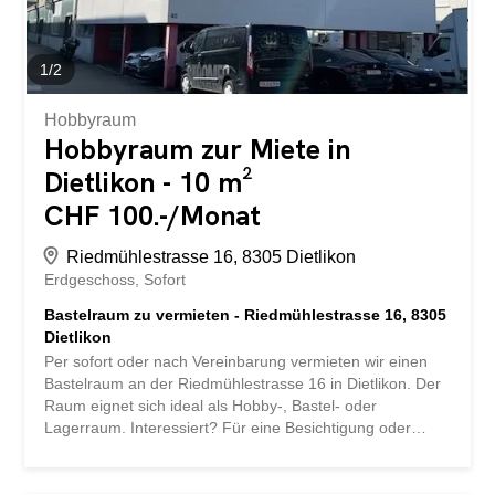
1
/
2
Hobbyraum
Hobbyraum zur Miete in
Dietlikon - 10 m²
CHF 100.-/Monat
Riedmühlestrasse 16, 8305 Dietlikon
Erdgeschoss
Sofort
Bastelraum zu vermieten - Riedmühlestrasse 16, 8305
Dietlikon
Per sofort oder nach Vereinbarung vermieten wir einen
Bastelraum an der Riedmühlestrasse 16 in Dietlikon. Der
Raum eignet sich ideal als Hobby-, Bastel- oder
Lagerraum. Interessiert? Für eine Besichtigung oder
weitere Informationen vor Ort vereinbaren Sie bitte direkt
einen Termin mit dem Hauswart: Herr Rufati ?? +41 79
947 85 60 Für alle weiteren Anliegen erreichen Sie uns