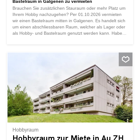
Bastelraum in Galgenen zu vermieten
Brauchen Sie zusätzlichen Stauraum oder mehr Platz um
Ihrem Hobby nachzugehen? Per 01.10.2026 vermieten
wir einen Bastelraum mitten in Galgenen. Es handelt sich
um einen abschliessbaren Raum, welcher als Lager oder
als Hobby- und Bastelraum genutzt werden kann. Haben
wir Ihr Interesse geweckt? Dann freuen wir uns auf Ihre
Anfrage. storabble ist eine Vergleichsplattform für
Lagerräume. Wir leiten Ihre Kontaktanfrage sofort direkt
weiter an die Vermieter, damit diese sich möglichst schnell
wieder bei Ihnen melden können. storabble selbst ist nicht
die Eigentümerin des ausgeschriebenen Lagerraums.
Dieses Objekt sowie ca. 10'000 weitere freie Lagerräume
finden Sie auch direkt auf storabble.com
Hobbyraum
Hobbyraum zur Miete in Au ZH