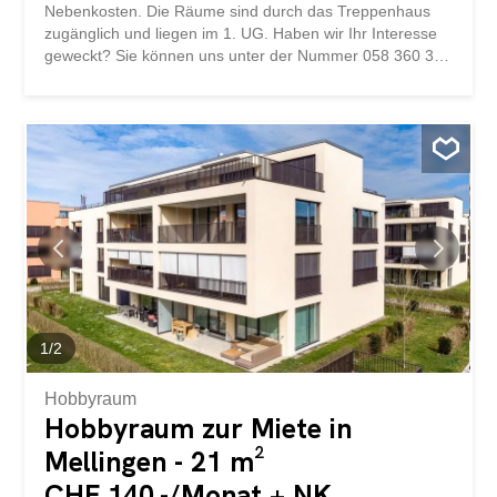
Nebenkosten. Die Räume sind durch das Treppenhaus
zugänglich und liegen im 1. UG. Haben wir Ihr Interesse
geweckt? Sie können uns unter der Nummer 058 360 39
00 oder [...] erreichen. storabble ist eine
Vergleichsplattform für Lagerräume. Wir leiten Ihre
Kontaktanfrage sofort direkt weiter an die Vermieter,
damit diese sich möglichst schnell wieder bei Ihnen
melden können. storabble selbst ist nicht die
Eigentümerin des ausgeschriebenen Lagerraums. Dieses
Objekt sowie ca. 10'000 weitere freie Lagerräume finden
Sie auch direkt auf storabble.com
1
/
2
Hobbyraum
Hobbyraum zur Miete in
Mellingen - 21 m²
CHF 140.-/Monat + NK