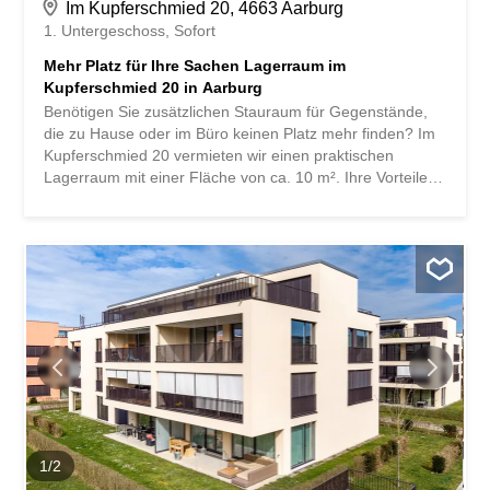
Im Kupferschmied 20, 4663 Aarburg
1. Untergeschoss
Sofort
Mehr Platz für Ihre Sachen Lagerraum im
Kupferschmied 20 in Aarburg
Benötigen Sie zusätzlichen Stauraum für Gegenstände,
die zu Hause oder im Büro keinen Platz mehr finden? Im
Kupferschmied 20 vermieten wir einen praktischen
Lagerraum mit einer Fläche von ca. 10 m². Ihre Vorteile
auf einen Blick: - Ca. 10 m² Lagerfläche - Ideal zur
Aufbewahrung von Möbeln, Umzugsgut, Saisonartikeln
oder Archivmaterial -Trockener und gut nutzbarer Raum -
Bequeme Lagermöglichkeit in Ihrer Nähe - Flexible
Nutzung für private oder geschäftliche Zwecke Schaffen
Sie mehr Platz in Ihrem Zuhause oder Ihrem Betrieb und
lagern Sie Ihre Gegenstände sicher und unkompliziert
aus. Haben wir Ihr Interesse geweckt? Für weitere
Informationen oder die Vereinbarung eines
Besichtigungstermins können Sie uns unter der Nummer
058 360 39 00 oder service@livit.ch erreichen.
1
/
2