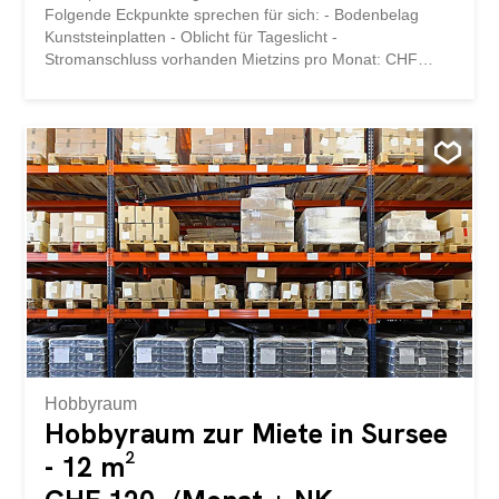
Folgende Eckpunkte sprechen für sich: - Bodenbelag
Kunststeinplatten - Oblicht für Tageslicht -
Stromanschluss vorhanden Mietzins pro Monat: CHF
120.- plus NK CHF 20.- Total CHF 140.- exkl. MWST. Wir
freuen uns auf Ihre Anfrage! storabble ist eine
Vergleichsplattform für Lagerräume. Wir leiten Ihre
Kontaktanfrage sofort direkt weiter an die Vermieter,
damit diese sich möglichst schnell wieder bei Ihnen
melden können. storabble selbst ist nicht die
Eigentümerin des ausgeschriebenen Lagerraums. Dieses
Objekt sowie ca. 10'000 weitere freie Lagerräume finden
Sie auch direkt auf storabble.com
Hobbyraum
Hobbyraum zur Miete in Sursee
- 12 m²