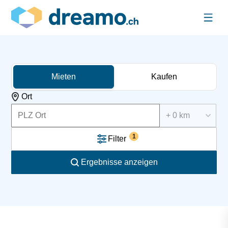
Mieten
Kaufen
Ort
+ 0 km
1
Filter
Ergebnisse anzeigen