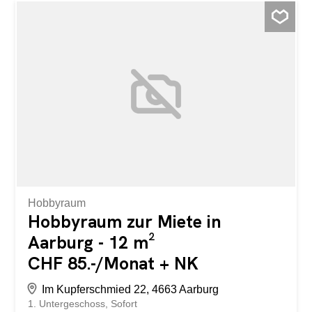
Saisonartikel -Vielseitige Nutzungsmöglichkeiten -Gut
erreichbarer Standort in Mellingen - Praktische Lösung für
zusätzlichen Stauraum Nutzen Sie die Fläche als
kreativen Rückzugsort oder schaffen Sie Ordnung, indem
Sie Gegenstände sicher und unkompliziert auslagern.
Haben wir Ihr Interesse geweckt? Für weitere
Informationen oder die Vereinbarung eines
Besichtigungstermins können Sie uns unter der Nummer
058 360 39 00 oder service@livit.ch erreichen.
Hobbyraum
Hobbyraum zur Miete in
Aarburg - 12 m²
CHF 85.-/Monat + NK
Im Kupferschmied 22, 4663 Aarburg
1. Untergeschoss
Sofort