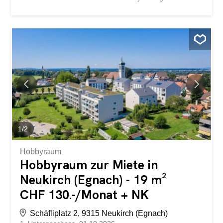
werden und nicht als Wohnraum. Haben wir Ihr Interesse
geweckt? Wir sind bei Fragen sehr gerne für Sie da.
storabble ist eine Vergleichsplattform für Lagerräume. Wir
leiten Ihre Kontaktanfrage sofort direkt weiter an die
Vermieter, damit diese sich möglichst schnell wieder bei
Ihnen melden können. storabble selbst ist nicht die
Eigentümerin des ausgeschriebenen Lagerraums. Dieses
Objekt sowie ca. 10'000 weitere freie Lagerräume finden
Sie auch direkt auf storabble.com
1
/
2
Hobbyraum
Hobbyraum zur Miete in
Neukirch (Egnach) - 19 m²
CHF 130.-/Monat + NK
Schäfliplatz 2, 9315 Neukirch (Egnach)