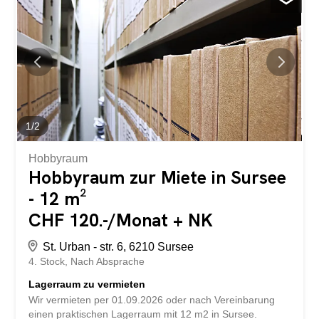
Vermieter, damit diese sich möglichst schnell wieder bei
Ihnen melden können. storabble selbst ist nicht die
Eigentümerin des ausgeschriebenen Lagerraums. Dieses
Objekt sowie ca. 10'000 weitere freie Lagerräume finden
Sie auch direkt auf storabble.com
1
/
2
Hobbyraum
Hobbyraum zur Miete in Sursee
- 12 m²
CHF 120.-/Monat + NK
St. Urban - str. 6, 6210 Sursee
4. Stock
Nach Absprache
Lagerraum zu vermieten
Wir vermieten per 01.09.2026 oder nach Vereinbarung
einen praktischen Lagerraum mit 12 m2 in Sursee.