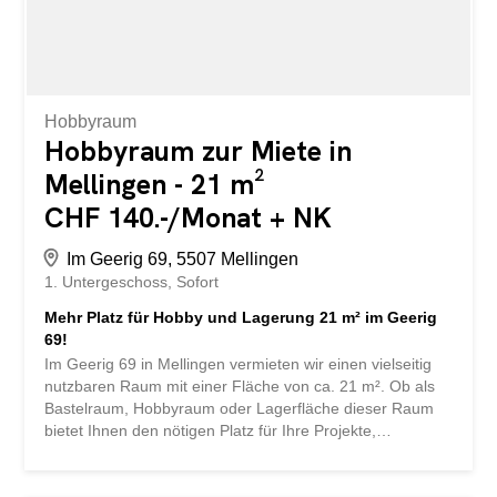
Vergleichsplattform für Lagerräume. Wir leiten Ihre
Kontaktanfrage sofort direkt weiter an die Vermieter,
damit diese sich möglichst schnell...
Hobbyraum
Hobbyraum zur Miete in
Mellingen - 21 m²
CHF 140.-/Monat + NK
Im Geerig 69, 5507 Mellingen
1. Untergeschoss
Sofort
Mehr Platz für Hobby und Lagerung 21 m² im Geerig
69!
Im Geerig 69 in Mellingen vermieten wir einen vielseitig
nutzbaren Raum mit einer Fläche von ca. 21 m². Ob als
Bastelraum, Hobbyraum oder Lagerfläche dieser Raum
bietet Ihnen den nötigen Platz für Ihre Projekte,
Materialien und Gegenstände. Ihre Vorteile: -Ca. 21 m²
Nutzfläche - Ideal als Bastel-, Hobby- oder Lagerraum -
Platz für Werkzeuge, Materialien, Umzugsgut oder