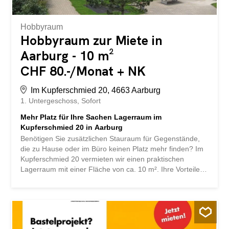
Hobbyraum
Hobbyraum zur Miete in
Aarburg - 10 m²
CHF 80.-/Monat + NK
Im Kupferschmied 20, 4663 Aarburg
1. Untergeschoss
Sofort
Mehr Platz für Ihre Sachen Lagerraum im
Kupferschmied 20 in Aarburg
Benötigen Sie zusätzlichen Stauraum für Gegenstände,
die zu Hause oder im Büro keinen Platz mehr finden? Im
Kupferschmied 20 vermieten wir einen praktischen
Lagerraum mit einer Fläche von ca. 10 m². Ihre Vorteile
auf einen Blick: - Ca. 10 m² Lagerfläche - Ideal zur
Aufbewahrung von Möbeln, Umzugsgut, Saisonartikeln
oder Archivmaterial -Trockener und gut nutzbarer Raum -
Bequeme Lagermöglichkeit in Ihrer Nähe - Flexible
Nutzung für private oder geschäftliche Zwecke Schaffen