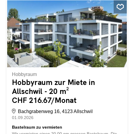
unter: ?? commercial@livit.ch
Hobbyraum
Hobbyraum zur Miete in
Allschwil - 20 m²
CHF 216.67/Monat
Bachgrabenweg 16, 4123 Allschwil
01.09.2026
Bastelraum zu vermieten
Wir vermieten einen 20.00 qm grossen Bastelraum. Die