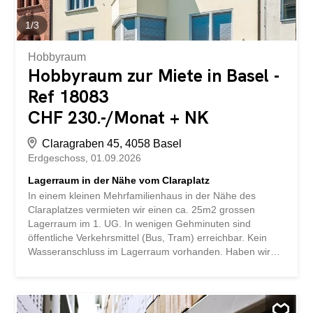
1
/
3
Hobbyraum
Hobbyraum zur Miete in Basel -
Ref 18083
CHF 230.-/Monat + NK
Claragraben 45, 4058 Basel
Erdgeschoss
01.09.2026
Lagerraum in der Nähe vom Claraplatz
In einem kleinen Mehrfamilienhaus in der Nähe des
Claraplatzes vermieten wir einen ca. 25m2 grossen
Lagerraum im 1. UG. In wenigen Gehminuten sind
öffentliche Verkehrsmittel (Bus, Tram) erreichbar. Kein
Wasseranschluss im Lagerraum vorhanden. Haben wir
Ihr Interesse geweckt? Dann zögern Sie nicht und
kontaktieren Sie uns noch heute. Wir freuen uns auf Sie.
storabble ist eine Vergleichsplattform für Lagerräume. Wir
leiten Ihre Kontaktanfrage sofort direkt weiter an die