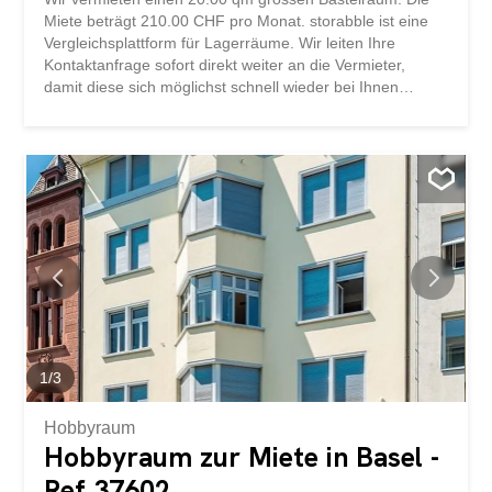
Miete beträgt 210.00 CHF pro Monat. storabble ist eine
Vergleichsplattform für Lagerräume. Wir leiten Ihre
Kontaktanfrage sofort direkt weiter an die Vermieter,
damit diese sich möglichst schnell wieder bei Ihnen
melden können. storabble selbst ist nicht die
Eigentümerin des ausgeschriebenen Lagerraums. Dieses
Objekt sowie ca. 10'000 weitere freie Lagerräume finden
Sie auch direkt auf storabble.com
1
/
3
Hobbyraum
Hobbyraum zur Miete in Basel -
Ref 37602