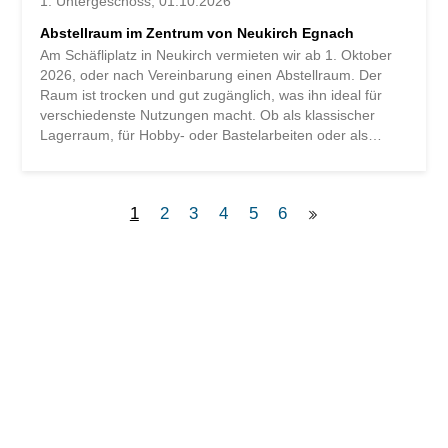
1. Untergeschoss
01.10.2026
Abstellraum im Zentrum von Neukirch Egnach
Am Schäfliplatz in Neukirch vermieten wir ab 1. Oktober
2026, oder nach Vereinbarung einen Abstellraum. Der
Raum ist trocken und gut zugänglich, was ihn ideal für
verschiedenste Nutzungen macht. Ob als klassischer
Lagerraum, für Hobby- oder Bastelarbeiten oder als
zusätzlicher Stauraum, hier finden Sie flexible
Einsatzmöglichkeiten in zentraler Lage. Bei Interesse
oder für weitere Informationen freuen wir uns über Ihre
1
2
3
4
5
6
Kontaktaufnahme.