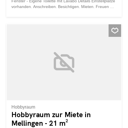
Fenster - Eigene Toilette mit Lavabo Details Einstellplätze
vorhanden. Anschreiben. Besichtigen. Mieten. Freuen Sie
sich auf ein ruhiges Ambiente? Dann vereinbaren Sie
noch heute einen Termin zur Besichtigung. Weitere
interessante Mietobjekte finden Sie unter: [...] storabble
ist eine Vergleichsplattform für Lagerräume. Wir leiten
Ihre Kontaktanfrage sofort direkt weiter an die Vermieter,
damit diese sich möglichst schnell wieder bei Ihnen
melden können. storabble selbst ist nicht die
Eigentümerin des ausgeschriebenen Lagerraums. Dieses
Objekt sowie ca. 10'000 weitere freie Lagerräume finden
Sie auch direkt auf storabble.com
Hobbyraum
Hobbyraum zur Miete in
Mellingen - 21 m²