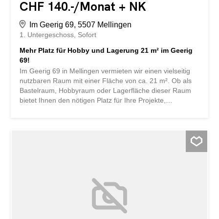
CHF 140.-/Monat + NK
Im Geerig 69, 5507 Mellingen
1. Untergeschoss
Sofort
Mehr Platz für Hobby und Lagerung 21 m² im Geerig
69!
Im Geerig 69 in Mellingen vermieten wir einen vielseitig
nutzbaren Raum mit einer Fläche von ca. 21 m². Ob als
Bastelraum, Hobbyraum oder Lagerfläche dieser Raum
bietet Ihnen den nötigen Platz für Ihre Projekte,
Materialien und Gegenstände. Ihre Vorteile: -Ca. 21 m²
Nutzfläche - Ideal als Bastel-, Hobby- oder Lagerraum -
Platz für Werkzeuge, Materialien, Umzugsgut oder
Saisonartikel -Vielseitige Nutzungsmöglichkeiten -Gut
erreichbarer Standort in Mellingen - Praktische Lösung für
zusätzlichen Stauraum Nutzen Sie die Fläche als
kreativen Rückzugsort oder schaffen Sie Ordnung, indem
Sie Gegenstände sicher und unkompliziert auslagern.
Haben wir Ihr Interesse geweckt? Für weitere
Informationen oder die Vereinbarung eines
Besichtigungstermins können Sie uns unter der Nummer
058 360 39 00 oder [...] erreichen. storabble ist eine