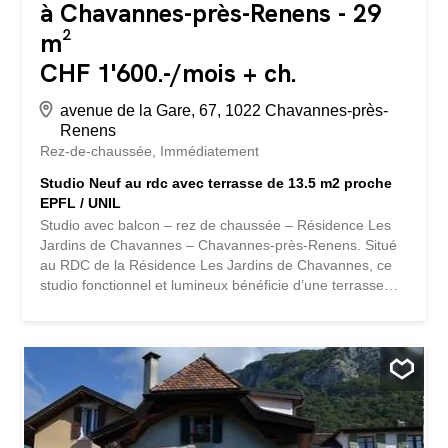
à Chavannes-près-Renens - 29
m²
CHF 1'600.-/mois + ch.
avenue de la Gare, 67, 1022 Chavannes-près-
Renens
Rez-de-chaussée
Immédiatement
Studio Neuf au rdc avec terrasse de 13.5 m2 proche
EPFL / UNIL
Studio avec balcon – rez de chaussée – Résidence Les
Jardins de Chavannes – Chavannes-près-Renens. Situé
au RDC de la Résidence Les Jardins de Chavannes, ce
studio fonctionnel et lumineux bénéficie d’une terrasse
agréable et d’un emplacement privilégié à proximité
immédiate des commodités. Le logement offre une
surface habitable d’environ 28.80 m² et dispose d’une
terrasse d’environ 13.5 m², idéal pour profiter d’un
espace extérieur. Distribution : • Hall / armoires
encastrées avec colonne de lavage prévue • Salle de
douche avec WC • Séjour avec cuisine ouverte
entièrement agencée • Accès direct à la terrasse