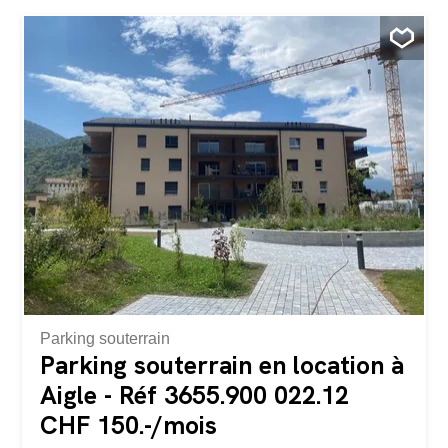
dégagée sur les montagnes du Chablais ainsi que d'une
immense terrasse, parfaite pour les repas en extérieur et
les moments de détente. L'appartement se compose de :
• Un vaste séjour lumineux avec cheminée. • Une cuisine
entièrement rénovée. • Une salle de douche rénovée
avec une machine à laver le linge privative • Un grand hall
d'entrée pouvant être aménagé en salle de jeux, bureau
ou espace polyvalent. • Trois grandes chambres à
coucher. • Deux places de parc incluses dans le loyer. Un
bien rare qui allie espace, confort et proximité des
transports publics( arrêt de bus à 100mètres)...
Parking souterrain
Parking souterrain en location à
Aigle - Réf 3655.900 022.12
CHF 150.-/mois