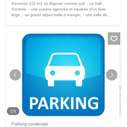
d'environ 122 m2 se dispose comme suit: - un hall
d'entrée, - une cuisine agencée et équipée d'un lave-
linge, - un grand séjour/salle à manger, - une salle de
bains/WC, - un dégagement à l'étage avec armoires
murales qui dessert: trois chambres à coucher dont une
avec balcon et une salle de douches/WC. L'appartement
se situe dans une maison villageoise comprenant quatre
logements qui dispose d'un jardin collectif ainsi que d'une
situation calme et tranquille au bord de la Grande-Eau.
Proche des transports publics, des commerces, des
écoles et d'un espace de jeux pour les enfants, ce
logement est idéal pour une famille.
1
/
3
Parking souterrain