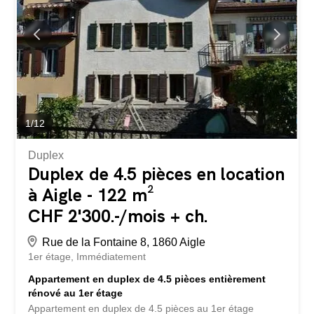
Surfaces : • Surface habitable : 28.8 m² • Terrasse : 13.5
m² (surface comptabilisée : 4.5 m²) • Jardin: 6 m² (surface
comptabilisée : 0.6 m²) • Surface pondérée : 33.90 m² Ce
studio offre une distribution pratique et un espace
extérieur appréciable, idéal pour une personne seule ou
un étudiant. Situation ...
1
/
12
Duplex
Duplex de 4.5 pièces en location
à Aigle - 122 m²
CHF 2'300.-/mois + ch.
Rue de la Fontaine 8, 1860 Aigle
1er étage
Immédiatement
Appartement en duplex de 4.5 pièces entièrement
rénové au 1er étage
Appartement en duplex de 4.5 pièces au 1er étage