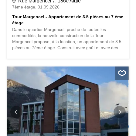
Rue Margencel 7, 1860 Aigle
7ème étage
01.09.2026
Tour Margencel - Appartement de 3.5 pièces au 7 ème
étage
Dans le quartier Margencel, proche de toutes les
commodités, la nouvelle construction de la Tour
Margencel propose, à la location, un appartement de 3.5
pièces au 7ème étage. Construit avec goût et avec des
matériaux de qualité, l'appartement comme suit: un hall
d'entrée avec armoire murale comprenant les
raccordements nécessaires pour l'installation d'une
colonne de lavage, une cuisine entièrement équipée et
agencée ouverte sur le coin salon, deux chambres à
coucher, une salle de bain avec baignoire et WC. L'
appartement dispose d'une cave privative au sous-sol. Le
bâtiment est également pourvu d'une buanderie
collective.