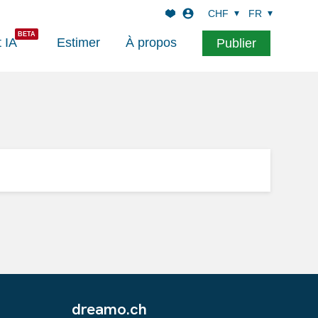
CHF
FR
t IA
Estimer
À propos
Publier
dreamo.ch