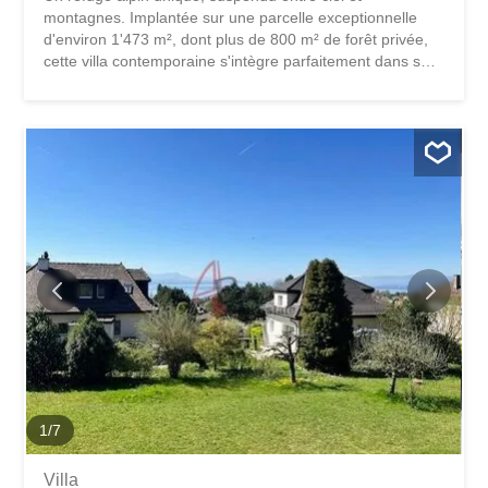
montagnes. Implantée sur une parcelle exceptionnelle
d'environ 1'473 m², dont plus de 800 m² de forêt privée,
cette villa contemporaine s'intègre parfaitement dans son
environnement naturel, offrant calme absolu, intimité
totale et une connexion directe avec la nature.
Développée sur trois niveaux, la villa propose environ 200
m² habitables aux volumes généreux et baignés de
lumière. L'architecture allie avec élégance le bois et le
béton, créant une atmosphère chaleureuse et résolument
contemporaine. Les espaces de vie s'ouvrent largement
sur l'extérieur, avec de vastes terrasses et une vue
panoramique spectaculaire sur les montagnes
environnantes. Chaque pièce a été pensée pour profiter
pleinement du paysage, été comme hiver. La suite
parentale bénéficie de sa propre terrasse privative avec
jacuzzi, offrant un espace intime et privilégié face aux
Alpes. Pensée comme un...
1
/
7
Villa