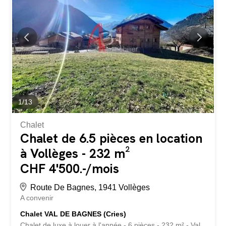
1
/
13
Chalet
Chalet de 6.5 pièces en location
à Vollèges - 232 m²
CHF 4'500.-/mois
Route De Bagnes, 1941 Vollèges
A convenir
Chalet VAL DE BAGNES (Cries)
Chalet de luxe à louer à l'année - 6 pièces - 232 m² - Val