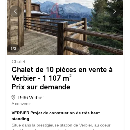
personnalisé : agencements, matériaux, cuisines, salles
de bains, sols et équipements techniques, selon ses
envies et son mode de vie. Caractéristiques principales :
Surface de vente : 283,90 m² Chalet individuel sur 3
niveaux Réalisé hors d'eau / hors d'air Finitions
entièrement au gré de...
1
/
3
Chalet
Chalet de 10 pièces en vente à
Verbier - 1 107 m²
Prix sur demande
1936 Verbier
A convenir
VERBIER Projet de construction de très haut
standing
Situé dans la prestigieuse station de Verbier, au coeur