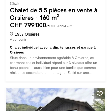
Chalet
Chalet de 5.5 pièces en vente à
Orsières - 160 m²
CHF 799'000.-
CHF 4'994.-/m²
1937 Orsières
A convenir
Chalet individuel avec jardin, terrasses et garage à
Orsières
Situé dans un environnement agréable à Orsières, ce
charmant chalet individuel réparti sur 3 niveaux offre un
beau potentiel, aussi bien pour une famille que comme
résidence secondaire en montagne. Édifié sur une
parcelle d'environ 599 m², le bien dispose d'une surface
utile d'environ 123 m², complétée par des caves ainsi
qu'une buanderie / local technique, total 160 m2. Son
volume SIA est d'environ 540 m³. Le chalet bénéficie d'un
agréable jardin, de deux terrasses, d'un balcon ainsi que
de plusieurs espaces de rangement. Disposition: Chalet
individuel sur 3 niveaux 4 chambres 2 salles de bains,