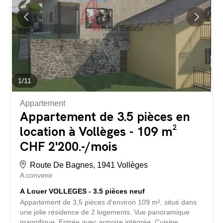
room et salle de douche attenante - 3 chambres, dont
une avec balcon-terrasse vue lac - Une salle de bain
complète, baignoire et double-vasque Sous-sol - Entrée
séparée pour un éventuel studio - Cuisine - Cave et
rangements - Sauna Chauffage au gaz avec panneaux
solaires Garage...
1
/
11
Appartement
Appartement de 3.5 pièces en
location à Vollèges - 109 m²
CHF 2'200.-/mois
Route De Bagnes, 1941 Vollèges
A convenir
A Louer VOLLEGES - 3.5 pièces neuf
Appartement de 3,5 pièces d'environ 109 m², situé dans
une jolie résidence de 2 logements. Vue panoramique
magnifique. Entrée avec armoire intégrée. Cuisine