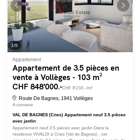
chêne massif, d'une salle à manger et d'une grande
cuisine ouverte, très bien agencée - Balcon + Terrasse
avec vue panoramique magnifique, dégagée et
ensoleillée...
1
/
9
Appartement
Appartement de 3.5 pièces en
vente à Vollèges - 103 m²
CHF 848'000.-
CHF 8'233.-/m²
Route De Bagnes, 1941 Vollèges
A convenir
VAL DE BAGNES (Cries) Appartement neuf 3.5 pièces
avec jardin
Appartement neuf 3.5 pièces avec jardin Dans la
résidence VIVALDI à Cries (Val de Bagnes) , cet