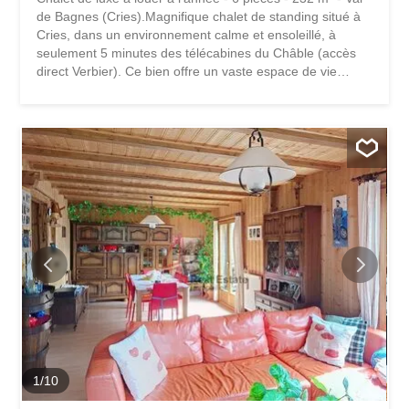
de Bagnes (Cries).Magnifique chalet de standing situé à
Cries, dans un environnement calme et ensoleillé, à
seulement 5 minutes des télécabines du Châble (accès
direct Verbier). Ce bien offre un vaste espace de vie
lumineux avec cheminée, cuisine ouverte et grande
terrasse avec vue panoramique. Il se compose de 5
chambres, dont 4 avec salle de bain privative et une suite
parentale avec balcon. Entrée skieurs, cave à vin,
chauffage par pompe à chaleur 4 places de parc
extérieures CHF 4'500.- / mois + charges
1
/
10