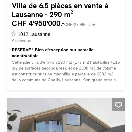
Villa de 6.5 pièces en vente à
Lausanne - 290 m²
CHF 4'950'000.-
CHF 27'966.-/m²
1012 Lausanne
A convenir
RESERVE ! Bien d'exception sur parcelle
constructible
Cette jolie villa d'environ 290 m2 (177 m2 habitables +115
m2 de surfaces secondaires), et de 1538 m3 de volume
est construite sur une magnifique parcelle de 2682 m2,
de la commune de Chailly, Lausanne. Son grand terrain
attenant, aujourd'hui jardin d'agrément, est constructible
et pourrait être exploité en bien de rendement. Cette villa
construite en 1935 et totalement rénovée en 2008, est
parfaitement entretenue et jouit d'une vue lac dégagée
sur le lac. Les pièces sont réparties comme suit : Rez - un
hall d'entrée accueillant - une cuisine ouverte sur un
salon-salle à manger lumineux, grande salle de jeux ou
bureau attenant. - un balcon-terrasse Etage - Master