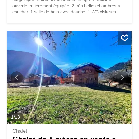
ouverte entièrement équipée. 2 très belles chambres à
coucher. 1 salle de bain avec douche. 1 WC visiteurs.
Grande cave. 1 place de parc extérieure. Chauffage au
sol par serpentins basse température (CAD). Loyer : CHF
2'200.- par mois + charges.
1
/
13
Chalet