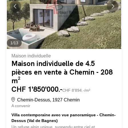
de bains, sols et équipements techniques, selon ses
envies et son mode de vie. Caractéristiques principales :
Surface de vente : 283,90 m² Chalet individuel sur 3
niveaux Réalisé hors...
1
/
13
Maison individuelle
Maison individuelle de 4.5
pièces en vente à Chemin - 208
m²
CHF 1'850'000.-
CHF 8'894.-/m²
Chemin-Dessus, 1927 Chemin
A convenir
Villa contemporaine avec vue panoramique - Chemin-
Dessus (Val de Bagnes)
Un refuge alpin unique, suspendu entre ciel et