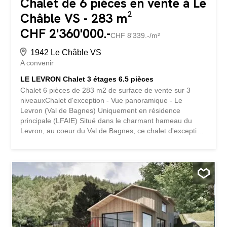
Chalet de 6 pièces en vente à Le
Châble VS - 283 m²
CHF 2'360'000.-
CHF 8'339.-/m²
1942 Le Châble VS
A convenir
LE LEVRON Chalet 3 étages 6.5 pièces
Chalet 6 pièces de 283 m2 de surface de vente sur 3
niveauxChalet d'exception - Vue panoramique - Le
Levron (Val de Bagnes) Uniquement en résidence
principale (LFAIE) Situé dans le charmant hameau du
Levron, au coeur du Val de Bagnes, ce chalet d'exception
bénéficie d'un environnement calme, ensoleillé et d'une
vue panoramique imprenable sur les montagnes
environnantes. D'une surface de vente de 283,90 m², ce
chalet individuel de 6 pièces réparties sur 3 niveaux est
actuellement réalisé hors d'eau et hors d'air (structure et
enveloppe entièrement achevées). Il offre ainsi au futur
acquéreur une liberté totale dans le choix des finitions,
permettant de concevoir un intérieur entièrement
personnalisé : agencements, matériaux, cuisines, salles