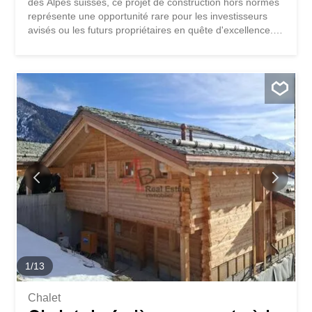
des Alpes suisses, ce projet de construction hors normes
représente une opportunité rare pour les investisseurs
avisés ou les futurs propriétaires en quête d'excellence.
Implanté sur une parcelle privilégiée à la Route de Verbier
Station, ce projet bénéficie déjà des premières
autorisations de la part des autorités locales, garantissant
une transition sereine pour son futur acquéreur. Ce projet
d'une surface de vente impressionnante de 1107 m2
répartis sur quatre niveaux, a été conçu pour répondre
aux standards de luxe les plus exigeants. L'architecture
de ce bien d'exception permet une personnalisation
poussée, offrant ainsi deux configurations possibles : *
une RESIDENCE PRINCIPALE d'exception, ou * un
développement para-hôtelier de haut standing. Le projet
actuel prévoit des volumes généreux et des prestations
haut de gamme, notamment : - 10 pièces spacieuses
dont six...
1
/
13
Chalet