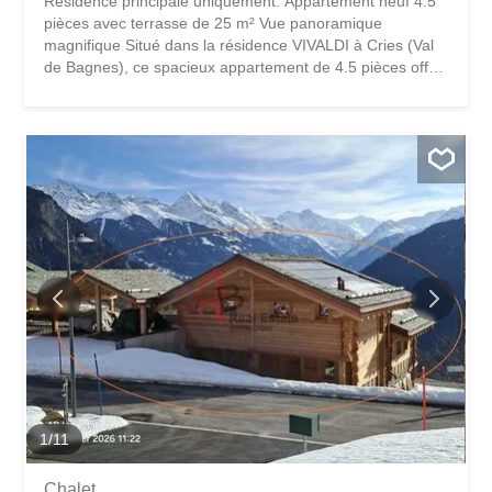
Résidence principale uniquement. Appartement neuf 4.5
pièces avec terrasse de 25 m² Vue panoramique
magnifique Situé dans la résidence VIVALDI à Cries (Val
de Bagnes), ce spacieux appartement de 4.5 pièces offre
une surface de vente d'environ 121 m², complétée par
une magnifique terrasse de 25 m² bénéficiant d'une vue
panoramique totalement dégagée. Distribution : Séjour
lumineux avec cuisine ouverte 3 chambres 2 salles de
bain Terrasse de 25 m² Particularité : Projet en cours,
choix des finitions au gré de l'acquéreur : Cuisine, Salles
de bain, Revêtements Atouts : Vue panoramique
exceptionnelle Environnement calme et naturel
Résidence avec ascenseur + Cave Bien neuf spacieux et
lumineux Prix : CHF 1'060'000.- Avec 2 places de parc :
CHF 1'110'000.- Documents sans valeur contractuelle.
1
/
11
Chalet