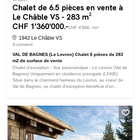
Chalet de 6.5 pièces en vente à
Le Châble VS - 283 m²
CHF 1'360'000.-
CHF 4'806.-/m²
1942 Le Châble VS
A convenir
VAL DE BAGNES (Le Levron) Chalet 6 pièces de 283
m2 de surface de vente
Chalet d'exception - Vue panoramique - Le Levron (Val de
Bagnes) Uniquement en résidence principale (LFAIE)
Situé dans le charmant hameau du Levron, au coeur du
Val de Bagnes, ce chalet d'exception bénéficie d'un
environnement calme, ensoleillé et d'une vue
panoramique imprenable sur les montagnes
environnantes. D'une surface de vente de 283,90 m², ce
chalet individuel de 6 pièces réparties sur 3 niveaux est
actuellement réalisé hors d'eau et hors d'air (structure et
enveloppe entièrement achevées). Il offre ainsi au futur
acquéreur une liberté totale dans le choix des finitions,
permettant de concevoir un intérieur entièrement