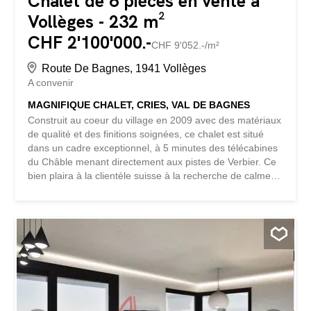
Chalet de 6 pièces en vente à
Vollèges - 232 m²
CHF 2'100'000.-
CHF 9'052.-/m²
Route De Bagnes, 1941 Vollèges
A convenir
MAGNIFIQUE CHALET, CRIES, VAL DE BAGNES
Construit au coeur du village en 2009 avec des matériaux
de qualité et des finitions soignées, ce chalet est situé
dans un cadre exceptionnel, à 5 minutes des télécabines
du Châble menant directement aux pistes de Verbier. Ce
bien plaira à la clientèle suisse à la recherche de calme et
de soleil. Il se dispose de la manière suivante : Rez de
chaussée inférieur : - Entrée "skieurs" pourvue de
nombreux rangements et d'un local à ski - 1 chambre
double avec salle de bain privée (douche, WC) et accès à
la terrasse - 1 deuxième chambre double avec accès à la
terrasse. - Salle de bain (baignoire, WC) - Local
technique et cave à vin Rez de chaussée supérieur : -
Vaste entrée principale, WC visiteur - Superbe espace de
81 m2 comprenant un salon avec cheminée, parquet en