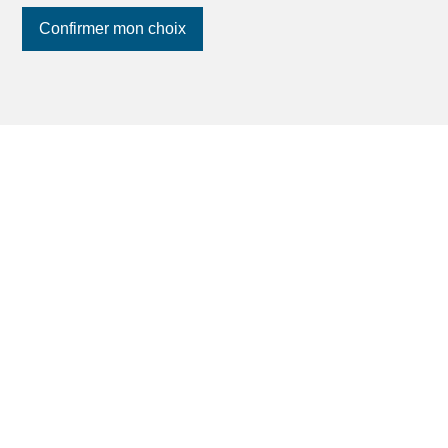
Confirmer mon choix
Suivez-nous
sur les réseaux
sociaux
!
Trouvez votre bien immobilier à louer
en Suisse
Appartements à louer
Maisons à louer
Terrains à louer