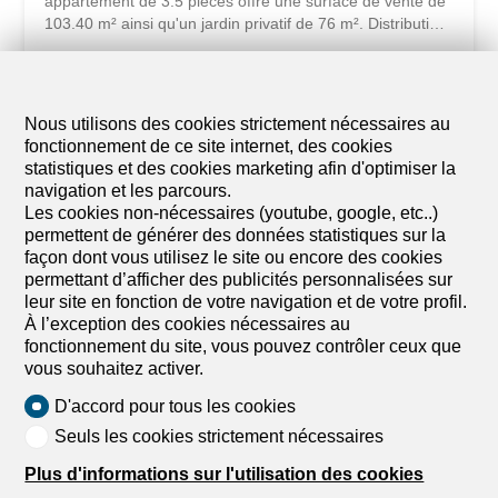
appartement de 3.5 pièces offre une surface de vente de
103.40 m² ainsi qu'un jardin privatif de 76 m². Distribution:
Séjour avec cuisine ouverte 2 chambres Salle de bain
Terrasse d'env. 20 m² Particularité: Projet en cours, choix
des finitions au gré de l'acquéreur : Cuisine Salle de bain
Revêtements Atouts : Vue dégagée Environnement calme
Nous utilisons des cookies strictement nécessaires au
Bien neuf CHF 798'000.- Avec 2 places de parc : CHF
fonctionnement de ce site internet, des cookies
848'000.- Document sans valeur contractuelle
statistiques et des cookies marketing afin d'optimiser la
navigation et les parcours.
Les cookies non-nécessaires (youtube, google, etc..)
permettent de générer des données statistiques sur la
façon dont vous utilisez le site ou encore des cookies
permettant d’afficher des publicités personnalisées sur
leur site en fonction de votre navigation et de votre profil.
À l’exception des cookies nécessaires au
fonctionnement du site, vous pouvez contrôler ceux que
vous souhaitez activer.
D'accord pour tous les cookies
Seuls les cookies strictement nécessaires
Plus d'informations sur l'utilisation des cookies