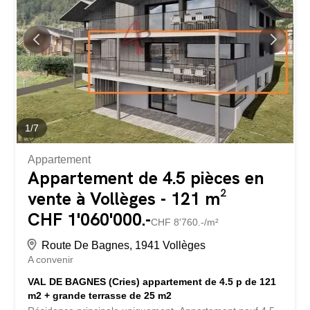
Jardin, balcon et 2 terrasses. Garage et caves, Chauffage
au CAD (chauffage à distance) Construction en 1968
Rénovations effectuées depuis 1983 jusqu'à ce jour.
Disponibilité: à convenir N'hésitez pas à nous contacter
pour plus d'informations ou pour organiser une visite.
1
/
7
Appartement
Appartement de 4.5 pièces en
vente à Vollèges - 121 m²
CHF 1'060'000.-
CHF 8'760.-/m²
Route De Bagnes, 1941 Vollèges
A convenir
VAL DE BAGNES (Cries) appartement de 4.5 p de 121
m2 + grande terrasse de 25 m2