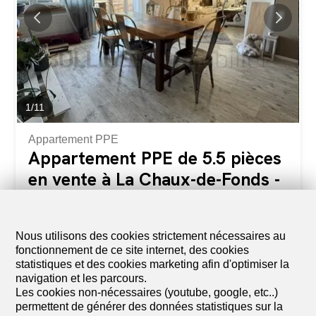
1
/
11
Appartement PPE
Appartement PPE de 5.5 pièces
en vente à La Chaux-de-Fonds -
139 m²
CHF 550'000.-
CHF 3'957.-/m²
Nous utilisons des cookies strictement nécessaires au
Rue du Point-du-Jour 8, 2300 La Chaux-de-
fonctionnement de ce site internet, des cookies
Fonds
statistiques et des cookies marketing afin d'optimiser la
3ème étage
A convenir
navigation et les parcours.
Les cookies non-nécessaires (youtube, google, etc..)
A VENDRE Appartement de 5.5 pièces et garage en
permettent de générer des données statistiques sur la
PPE