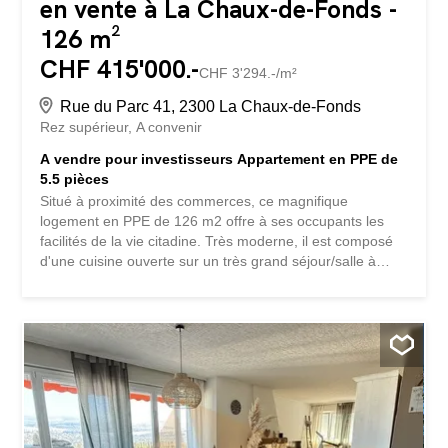
en vente à La Chaux-de-Fonds -
126 m²
CHF 415'000.-
CHF 3'294.-/m²
Rue du Parc 41, 2300 La Chaux-de-Fonds
Rez supérieur
A convenir
A vendre pour investisseurs Appartement en PPE de
5.5 pièces
Situé à proximité des commerces, ce magnifique
logement en PPE de 126 m2 offre à ses occupants les
facilités de la vie citadine. Très moderne, il est composé
d'une cuisine ouverte sur un très grand séjour/salle à
manger, de 4 belles chambres lumineuses, d'une salle de
bains/WC et d'une salle de douches/WC. Que ce soit pour
de l'investissement ou de l'usage propre, cet appartement
offrira tout le confort à proximité du centre-ville.