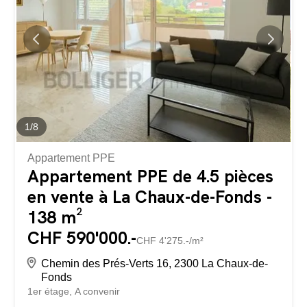
1
/
8
Appartement PPE
Appartement PPE de 4.5 pièces
en vente à La Chaux-de-Fonds -
138 m²
CHF 590'000.-
CHF 4'275.-/m²
Chemin des Prés-Verts 16, 2300 La Chaux-de-
Fonds
1er étage
A convenir