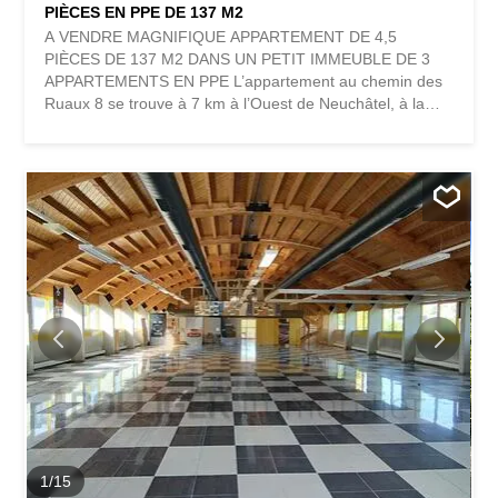
PIÈCES EN PPE DE 137 M2
A VENDRE MAGNIFIQUE APPARTEMENT DE 4,5
PIÈCES DE 137 M2 DANS UN PETIT IMMEUBLE DE 3
APPARTEMENTS EN PPE L’appartement au chemin des
Ruaux 8 se trouve à 7 km à l’Ouest de Neuchâtel, à la
limite des communes d’Auvernier et de Colombier. 10
minutes à pied permettent de rejoindre le centre de
Colombier et 15 min à pied permettent d'arriver à la plage
de sable de Colombier et de ses infrastructures (buvette,
restaurant, place de jeux, ping-pong et pétanque).
L’immeuble composé de 3 appartements en propriété par
étage, se trouvant à l’extrémité d’une route sans issue,
l’appartement jouit d’une grande tranquillité. Le bien est
au dernier étage de l’immeuble et bénéficie d’une vue sur
le château de Colombier, le lac et les Alpes.
1
/
15