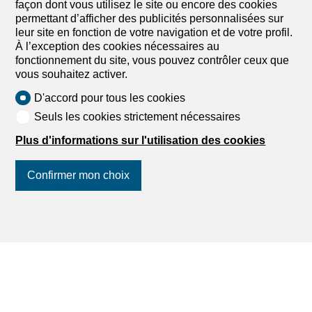
façon dont vous utilisez le site ou encore des cookies
Situé à proximité de la nature, ce bel appartement en
permettant d’afficher des publicités personnalisées sur
PPE entièrement rénové de 4.5 pièces est composé d'un
leur site en fonction de votre navigation et de votre profil.
grand séjour/salle à manger traversant de 36 m2, d'une
À l’exception des cookies nécessaires au
cuisine totalement agencée, de 3 chambres lumineuses,
fonctionnement du site, vous pouvez contrôler ceux que
d'une salle de bain et d'un WC séparé. Un balcon vous
vous souhaitez activer.
permet de profiter de l'extérieur et de sa belle vue. Un
garage est également compris dans le prix de vente.
D'accord pour tous les cookies
Possibilité d'acquérir un deuxième garage, prix sur
Seuls les cookies strictement nécessaires
demande. L'immeuble Point-du-Jour 8 est une
construction des années 70 composé de 6 unités en PPE,
Plus d'informations sur l'utilisation des cookies
sans ascenseur.
Confirmer mon choix
Suivez-nous
sur les réseaux
sociaux
!