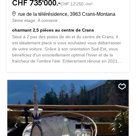
CHF 735'000.-
CHF 12'250.-/m²
rue de la télérésidence, 3963 Crans-Montana
3ème étage
A convenir
charmant 2,5 pièces au centre de Crans
Situé à 2 pas des pistes de ski et du centre de Crans, il
est idéalement placé si vous souhaitez vous débarrasser
de votre voiture. Grâce à son orientation Sud-Est, vous
bénéficiez d'un ensoleillement optimal l'hiver et de la
fraîcheur de l'ombre l'été. Entièrement rénové en 2021, il
a été pensé pour passer des moments conviviaux entre
amis. Il se compose comme suit : 1 hall d'entrée 1 wc
visiteur 1 salle de douche 1 cuisine semi-ouverte 1
salon/salle à manger avec accès au balcon et cheminée
décorative 1 balcon de 15m2 1 chambre double avec
salle de bain attenante Pour compléter : 1 cave sur le
même étage que l'appartement 1 local à ski Des places
de parc devant la résidence ainsi qu'un parking sont mis
à la disposition des propriétaires Vendable en résidence
secondaire et aux étrangers