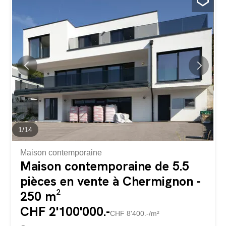
pouvant servir de bureau avec accès au balcon nord Pour
compléter : 1 cave 1 place de parc couverte inclus dans
le prix de vente Chose rare l'appartement est vendable
en résidence secondaire.
1
/
14
Maison contemporaine
Maison contemporaine de 5.5
pièces en vente à Chermignon -
250 m²
CHF 2'100'000.-
CHF 8'400.-/m²