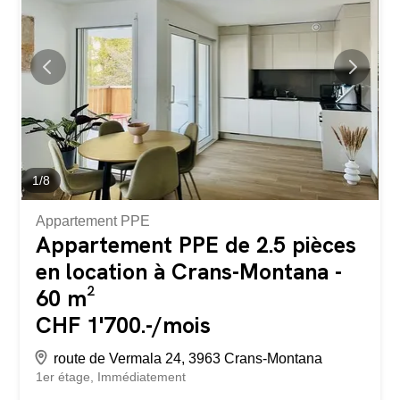
dans le garage (en sus. du prix de vente 50 000.-chf)
L'appartement est vendable uniquement en résidence
principal.
1
/
8
Appartement PPE
Appartement PPE de 2.5 pièces
en location à Crans-Montana -
60 m²
CHF 1'700.-/mois
route de Vermala 24, 3963 Crans-Montana
1er étage
Immédiatement