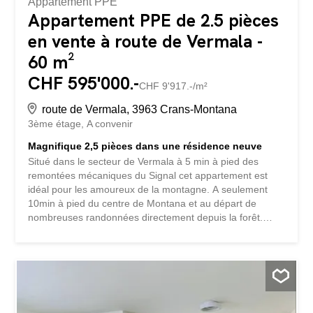
Appartement PPE
Appartement PPE de 2.5 pièces
en vente à route de Vermala -
60 m²
CHF 595'000.-
CHF 9'917.-/m²
route de Vermala, 3963 Crans-Montana
3ème étage
A convenir
Magnifique 2,5 pièces dans une résidence neuve
Situé dans le secteur de Vermala à 5 min à pied des
remontées mécaniques du Signal cet appartement est
idéal pour les amoureux de la montagne. A seulement
10min à pied du centre de Montana et au départ de
nombreuses randonnées directement depuis la forêt.
Niché au 3ème étage de la résidence avec une exposition
sud, il offre une belle vue sur les montagnes et la forêt. Il
se compose comme suit : 1 couloir d'entrée 1 salon/ salle
à manger 1 cuisine ouverte avec accès au balcon sud de
12m2 1 chambre double 1 salle de bain Pour compléter :
1 grande cave 1 local commun ski/vélo 1 place de parc