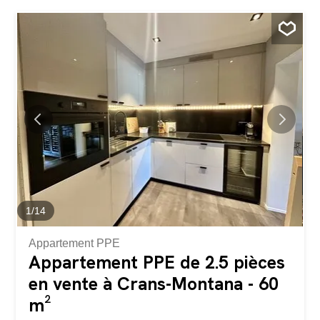
manger avec cheminée 1 cuisine ouverte 1 balcon de
30m2 Pour compléter : 1 garage box avec accès direct à
l'immeuble 1 place de parc extérieure privée 1 cave
Vendable en résidence secondaire ou principale
1
/
14
Appartement PPE
Appartement PPE de 2.5 pièces
en vente à Crans-Montana - 60
m²