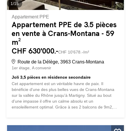
1
/
15
Appartement PPE
Appartement PPE de 3.5 pièces
en vente à Crans-Montana - 59
m²
CHF 630'000.-
CHF 10'678.-/m²
Route de la Délège, 3963 Crans-Montana
1er étage
A convenir
Joli 3,5 pièces en résidence secondaire
Cet appartement est un véritable havre de paix. Il
bénéficie d'une des plus belles vues de Crans-Montana
sur la vallée du Rhône jusqu'à Martigny. Situé au bout
d'une impasse il offre un calme absolu et un
ensoleillement optimal. Grâce à ses 2 balcons de 9m2,
vous pourrez profiter du soleil toute la journée. Il se
compose comme suit : 1 couloir d'entrée 1 salon/salle à
manger avec accès au balcon sud 1 cuisine semi ouverte
1 salle de bain 1 chambre double 1 chambre simple