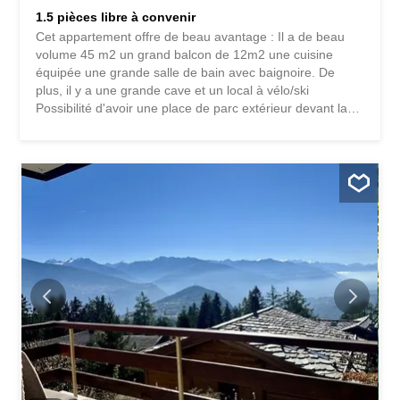
1.5 pièces libre à convenir
Cet appartement offre de beau avantage : Il a de beau
volume 45 m2 un grand balcon de 12m2 une cuisine
équipée une grande salle de bain avec baignoire. De
plus, il y a une grande cave et un local à vélo/ski
Possibilité d'avoir une place de parc extérieur devant la
résidence pour 80.-ch par mois. L'appartement n'est pas
meublé mais possibilité de voir avec le locataire actuelle
et louable à l'année Pour plus s'information n'hésitez pas
à nous contacter.