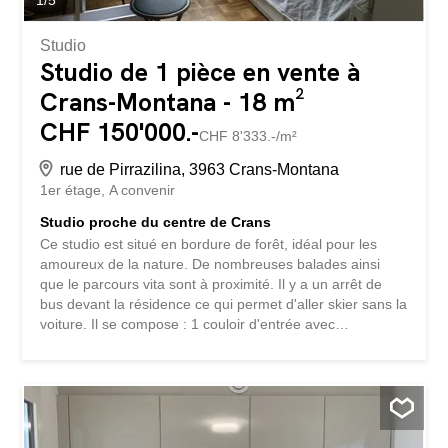
Studio
Studio de 1 pièce en vente à
Crans-Montana - 18 m²
CHF 150'000.-
CHF 8'333.-/m²
rue de Pirrazilina, 3963 Crans-Montana
1er étage
A convenir
Studio proche du centre de Crans
Ce studio est situé en bordure de forêt, idéal pour les
amoureux de la nature. De nombreuses balades ainsi
que le parcours vita sont à proximité. Il y a un arrêt de
bus devant la résidence ce qui permet d'aller skier sans la
voiture. Il se compose : 1 couloir d'entrée avec
kitchenette 1 salle de bain avec douche 1 pièce de vie
Pour compléter : il y a un casier à ski et de nombreuses
places de parc gratuites devant la résidence. Le studio
est en S.I en résidence secondaire Vendable uniquement
aux Suisse et résidents.