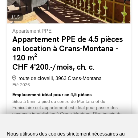
1
/
15
Appartement PPE
Appartement PPE de 4.5 pièces
en location à Crans-Montana -
120 m²
CHF 4'200.-/mois, ch. c.
route de clovelli, 3963 Crans-Montana
Eté 2026
Emplacement idéal pour ce 4,5 pièces
Situé à 5min à pied du centre de Montana et du
Funiculaire cet appartement est idéal pour passer des
vacances inoubliables à Crans-Montana. Plus besoin de
prendre la voiture, tout est accessible à pied. La
résidence de type chalet orientée sud offre un standing et
une vue incroyable sur les montagnes. Il se compose
Nous utilisons des cookies strictement nécessaires au