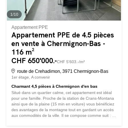
1
/
10
Appartement PPE
Appartement PPE de 4.5 pièces
en vente à Chermignon-Bas -
116 m²
CHF 650'000.-
CHF 5'603.-/m²
route de Crehadimon, 3971 Chermignon-Bas
1er étage
A convenir
Charmant 4,5 pièces à Chermignon d'en bas
Situé dans un quartier calme, cet appartement est idéal
pour une famille. Proche de la station de Crans-Montana
ainsi que de la plaine (15 min en voiture) vous bénéficiez
des avantages de la montagne tout en gardant un accès
aux commodités de la ville. Il se compose comme suit : 1
hall d'entrée 3 chambres doubles 2 salles de bain, 1 avec
douche et l'autre avec 1 baignoire 1 salon / salle à