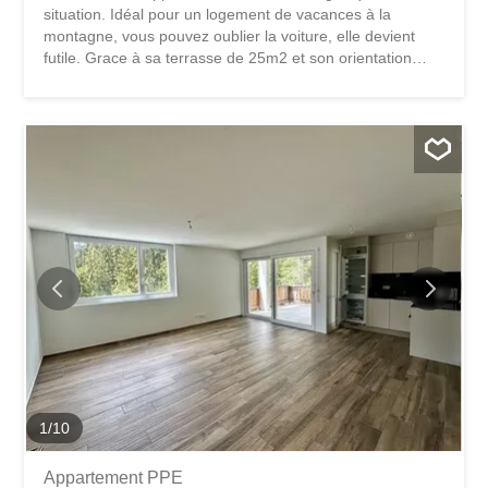
situation. Idéal pour un logement de vacances à la
montagne, vous pouvez oublier la voiture, elle devient
futile. Grace à sa terrasse de 25m2 et son orientation
plein sud vous pourrez profiter d'un ensoleillement toute
la journée. Il se compose comme suit : 1 cuisine ouverte
salle à manger 1 salon 2 chambres double 2 salle de bain
dont une équipé pour installer une colonne de lavage 1
terrasse de 25m2 L'appartement est vendable en
résidence principal, secondaire et aux étrangers
1
/
10
Appartement PPE