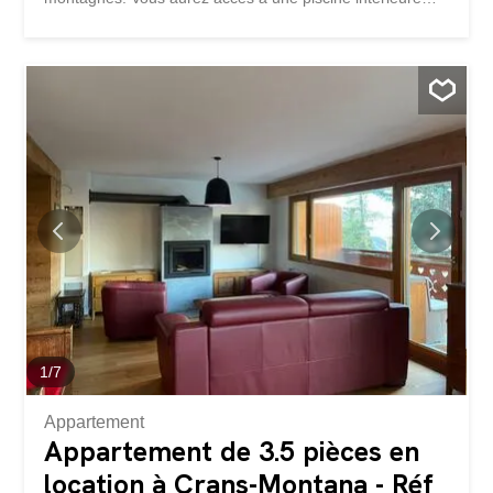
chauffée et au jacuzzi et au sauna. Un espace détente
vous est également proposé dans l'entrée de la
résidence. il se compose comme suit : 1 couloir d'entrée
1 salle de bain avec machine à laver 1 cuisine équipée 1
salon/salle à manger 1 grande terrasse sud de 20m2
Location saison d'hiver 1700.-chf par mois TTC
1
/
7
Appartement
Appartement de 3.5 pièces en
location à Crans-Montana - Réf