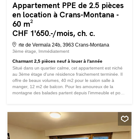
Appartement PPE de 2.5 pièces
en location à Crans-Montana -
60 m²
CHF 1'650.-/mois, ch. c.
rte de Vermala 24b, 3963 Crans-Montana
3ème étage
Immédiatement
Charmant 2,5 pièces neuf à louer à l'année
Situé dans un quartier calme, cet appartement est niché
au 3ème étage d'une résidence fraichement terminée. Il
offre de beaux volumes, 40 m2 pour le salon salle à
manger, 12 m2 de balcon. Pour les amoureux de la
montagne des balades partent depuis l'immeuble et pour
les amoureux du ski vous êtes à 5min à pieds des
remontées mécaniques. Le centre ville de Montana est
également accessible à pieds à moins de 10min. Il se
compose comme suit : 1 salon/salle à manger 1 cuisine
ouverte 1 balcon de 12m2 1 chambre double 1 salle de
bain Pour compléter : 1 grande cave 1 place de parc
privée et couverte en sus.du prix le location (100.-chf par