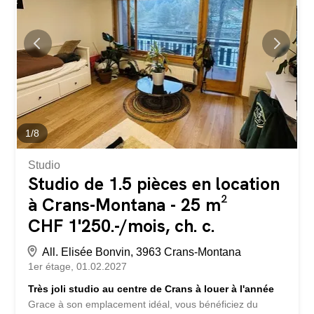
mois) 1 local ski/vélo commun à l'immeuble
L'appartement est disponible de suite en résidence
principale uniquement. Pour plus d'informations n'hésitez
pas à nous contacter.
1
/
8
Studio
Studio de 1.5 pièces en location
à Crans-Montana - 25 m²
CHF 1'250.-/mois, ch. c.
All. Elisée Bonvin, 3963 Crans-Montana
1er étage
01.02.2027
Très joli studio au centre de Crans à louer à l'année
Grace à son emplacement idéal, vous bénéficiez du