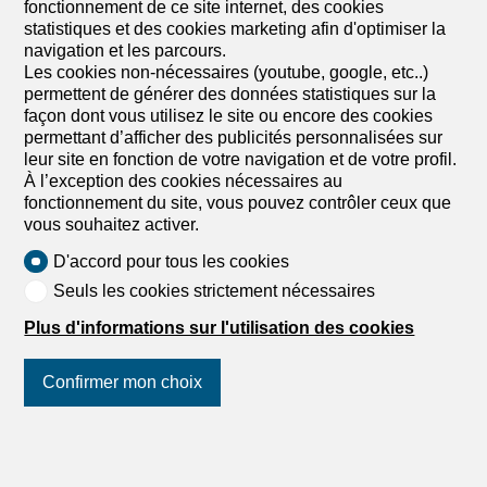
comme suit : 1 hall d'entrée avec armoire et wc visiteur 1
fonctionnement de ce site internet, des cookies
cuisine ouverte avec espace salle à manger 1 salon avec
statistiques et des cookies marketing afin d'optimiser la
accès au balcon/terrasse sud et pour plus de confort un
navigation et les parcours.
poêle suédois 1 chambre double orienté sud avec accès
Les cookies non-nécessaires (youtube, google, etc..)
au balcon 1 chambre double orienté ouest avec accès au
permettent de générer des données statistiques sur la
balcon 1 salle de bain avec colonne de lavage 1 suite
façon dont vous utilisez le site ou encore des cookies
parental orienté sud avec salle de bain attenante Pour
permettant d’afficher des publicités personnalisées sur
compléter, il y a une cave et un local ski avec armoire à
leur site en fonction de votre navigation et de votre profil.
chaussures séparée. Une place de parc intérieure et
À l’exception des cookies nécessaires au
extérieure sont également à disposition.
fonctionnement du site, vous pouvez contrôler ceux que
vous souhaitez activer.
D'accord pour tous les cookies
Seuls les cookies strictement nécessaires
1
/
8
Plus d'informations sur l'utilisation des cookies
Appartement
Confirmer mon choix
Appartement de 4.5 pièces en
location à Crans-Montana - 135
Suivez-nous
sur les réseaux
m²
sociaux
!