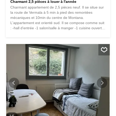
Charmant 2,5 pièces à louer à l'année
Charmant appartement de 2,5 pièces neuf. Il se situe sur
la route de Vermala à 5 min à pied des remontées
mécaniques et 10min du centre de Montana.
L'appartement est orienté sud. Il se compose comme suit
: -hall d'entrée -1 salon/salle à manger -1 cuisine ouverte
avec accès au balcon sud -1 chambre -1 salle de bain -1
balcon de 12m2 orienté sud Pour compléter : -1 grande
cave -1 local ski/vélo -possibilité de louer une place
extérieur pour 80.-ch par mois.
1
/
5