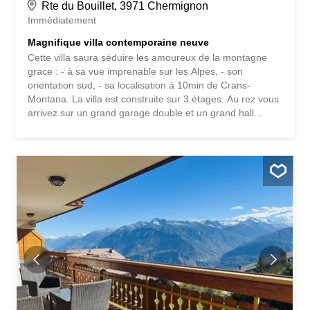
Rte du Bouillet, 3971 Chermignon
Immédiatement
Magnifique villa contemporaine neuve
Cette villa saura séduire les amoureux de la montagne
grace : - à sa vue imprenable sur les Alpes, - son
orientation sud, - sa localisation à 10min de Crans-
Montana. La villa est construite sur 3 étages. Au rez vous
arrivez sur un grand garage double et un grand hall
d'entrée Au 1er étage vous trouverez une grande pièce
de vie avec une cuisine ouverte et accès sur une grande
terrasse orientée sud. Il y a également une suite avec
salle de bain et dressing. Pour compléter un wc visiteur.
Au 2ème étage, 2 chambres doubles avec accès à une
grande terrasse sud et 1 grande salle de bain pour les 2
chambres. Il y a également une suite avec dressing et
salle de bain attenante. La villa est vendable en résidence
principale. Pour plus d'informations n'hésitez pas à nous
contacter.