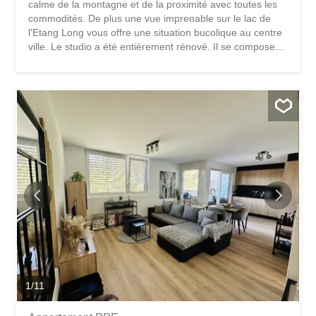
calme de la montagne et de la proximité avec toutes les
commodités. De plus une vue imprenable sur le lac de
l'Etang Long vous offre une situation bucolique au centre
ville. Le studio a été entièrement rénové. Il se compose
comme suit : hall d'entrée avec cuisine aménagée 1
grande salle de bain 1 pièce de vie avec accès au balcon
Pour compléter : 1 cave et un local à ski Il y a une
buanderie dans l'immeuble et des places de parc sont
disponibles devant la résidence. Location à l'année
1
/
11