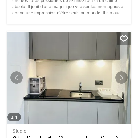
une des rares possibilités de ski in/ski out et un calme
absolu. Il jouit d'une magnifique vue sur les montagnes et
donne une impression d'être seuls au monde. Il n'a aucun
vis à vis et les écureuils pour seuls voisins. En résidence
principale ou secondaire, c'est un véritable havre de paix.
Il se compose comme suit : hall d'entrée 1 cuisine
séparée 2 chambres doubles 1 salle de bain 1 salon/salle
à manger avec cheminée 1 terrasse de 15m2 Pour
compléter : 1 cave 1 local à ski Un projet de place de parc
est en cours de discussion avec la commune. Vendable
en résidence secondaire et aux étrangers
1
/
4
Studio