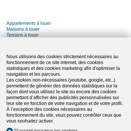
Appartements à louer
Maisons à louer
Terrains à louer
Locaux commerciaux à louer
Immeubles à louer
Nous utilisons des cookies strictement nécessaires au
Parkings à louer
fonctionnement de ce site internet, des cookies
statistiques et des cookies marketing afin d'optimiser la
navigation et les parcours.
Logements de vacances à louer
Les cookies non-nécessaires (youtube, google, etc..)
Exploitation agricole à louer
permettent de générer des données statistiques sur la
Annexes à louer
façon dont vous utilisez le site ou encore des cookies
permettant d’afficher des publicités personnalisées sur
leur site en fonction de votre navigation et de votre profil.
À l’exception des cookies nécessaires au
fonctionnement du site, vous pouvez contrôler ceux que
vous souhaitez activer.
D'accord pour tous les cookies