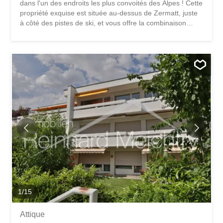
dans l'un des endroits les plus convoités des Alpes ! Cette
propriété exquise est située au-dessus de Zermatt, juste
à côté des pistes de ski, et vous offre la combinaison
parfaite de luxe, de confort et de nature à couper le
souffle. Description de l'objet: La maison s'étend sur deux
appartements spacieux et lumineux, tous deux dans un
état de première classe. Chaque appartement dispose de
commodités modernes et d'éléments de décoration
élégants qui allient le charme alpin à un design
contemporain. De grandes baies vitrées offrent une vue
spectaculaire sur les montagnes environnantes, tout en
profitant de la tranquillité et de la beauté de la nature.
Equipements: - Appartements : Chacun des deux
appartements offre 2 chambres à coucher, des espaces
ouverts pour le salon et la salle à manger ainsi que des
cuisines et des salles d'eau entièrement équipées. Des
matériaux de qualité...
1
/
15
Attique