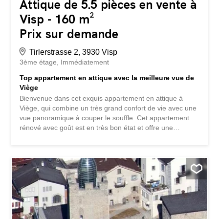
Attique de 5.5 pièces en vente à
Visp - 160 m²
Prix sur demande
Tirlerstrasse 2, 3930 Visp
3ème étage
Immédiatement
Top appartement en attique avec la meilleure vue de
Viège
Bienvenue dans cet exquis appartement en attique à
Viège, qui combine un très grand confort de vie avec une
vue panoramique à couper le souffle. Cet appartement
rénové avec goût est en très bon état et offre une
ambiance élégante, caractérisée par un équipement
moderne et des éléments de design. Le véritable point
fort de cette propriété est sans aucun doute la terrasse
spacieuse qui offre une vue panoramique sur les toits de
Viège et les environs pittoresques. Profitez de vues à
couper le souffle dans toutes les directions directement
depuis votre lieu de retraite privé. L'appartement en
attique séduit par sa répartition généreuse de l'espace
avec un total de 6,5 pièces qui offrent de multiples