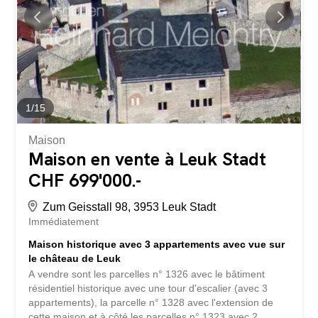
possibilités d'utilisation pour l'habitat et le travail.
L'appartement de conception contemporaine dispose de
caractéristiques d'équipement de haute qualité et offre,
depuis l'attique, une vue incomparable sur le paysage...
1
/
15
Maison
Maison en vente à Leuk Stadt
CHF 699'000.-
Zum Geisstall 98, 3953 Leuk Stadt
Immédiatement
Maison historique avec 3 appartements avec vue sur
le château de Leuk
A vendre sont les parcelles n° 1326 avec le bâtiment
résidentiel historique avec une tour d'escalier (avec 3
appartements), la parcelle n° 1328 avec l'extension de
cette maison et à côté les parcelles n° 1323 avec 2