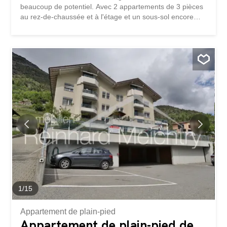
beaucoup de potentiel. Avec 2 appartements de 3 pièces
au rez-de-chaussée et à l'étage et un sous-sol encore
aménageable (surface habitable totale de plus de 200
m2) ainsi qu'une place assise couverte de 37 m3, les
possibilités d'utilisation sont très nombreuses. Avec la
grange/étable à côté de la maison avec beaucoup
d'espace de rangement, le double garage et l'immense
terrain environnant, les idées individuelles ne connaissent
aucune limite. La maison d'habitation ainsi que la grange/
étable disposent d'un toit en plaques de pierre
typiquement valaisan. En plus des presque 4'000 m2 de
terrain autour de la maison, l'achat de la propriété permet
de bénéficier de presque 4'000 m2 de pâturage. Comme
toutes les parcelles se trouvent en zone agricole, la vente
n'est possible qu'aux Suisses ou aux...
1
/
15
Appartement de plain-pied
Appartement de plain-pied de