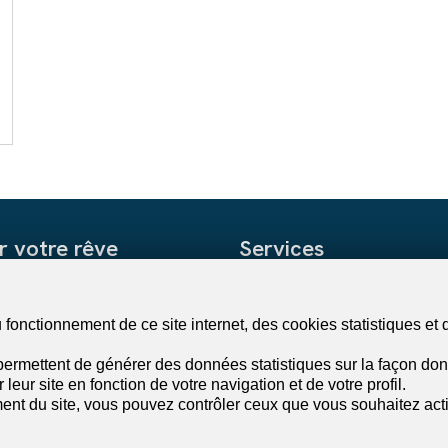
r votre rêve
Services
appartement
Paramètres de mon compte
 maison
Alerte de recherche
fonctionnement de ce site internet, des cookies statistiques et 
 appartement
Mes favoris
ermettent de générer des données statistiques sur la façon dont
e maison
Publier une annonce
leur site en fonction de votre navigation et de votre profil.
Calculateur de capacité financièr
ent du site, vous pouvez contrôler ceux que vous souhaitez acti
Estimer mon bien
Extrait des poursuites