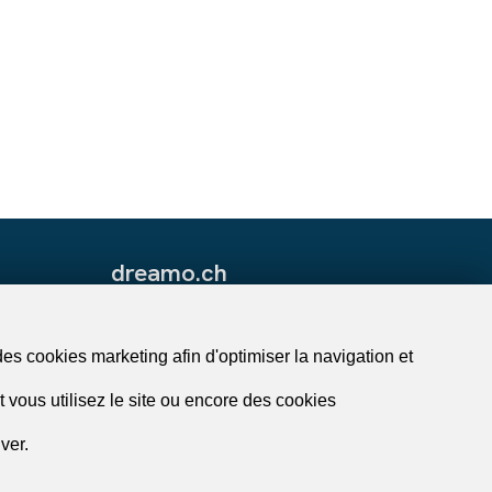
dreamo.ch
À propos
Nos partenaires
des cookies marketing afin d'optimiser la navigation et
Blog
 vous utilisez le site ou encore des cookies
Contact et assistance
e
Politique de confidentialité
ver.
Impressum