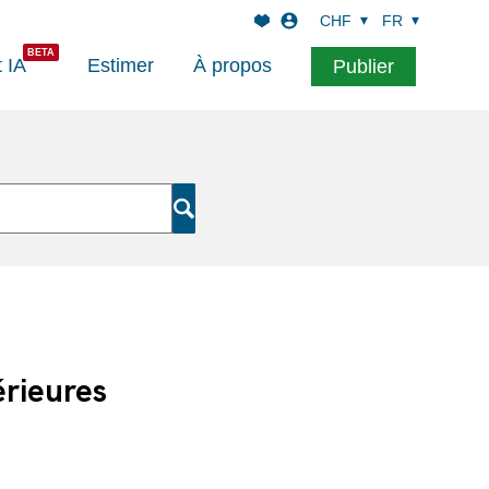
CHF
FR
t IA
Estimer
À propos
Publier
érieures