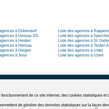
 agences à Dübendorf
Liste des agences à Rappers
 agences à Gossau SG
Liste des agences à Speiche
 agences à Heiden
Liste des agences à St. Galle
 agences à Herisau
Liste des agences à Teufen 
 agences à Horgen
Liste des agences à Uster
 agences à Jona
Liste des agences à Uzwil
r votre rêve
Services
fonctionnement de ce site internet, des cookies statistiques et 
appartement
Paramètres de mon compte
 maison
Alerte de recherche
ermettent de générer des données statistiques sur la façon dont