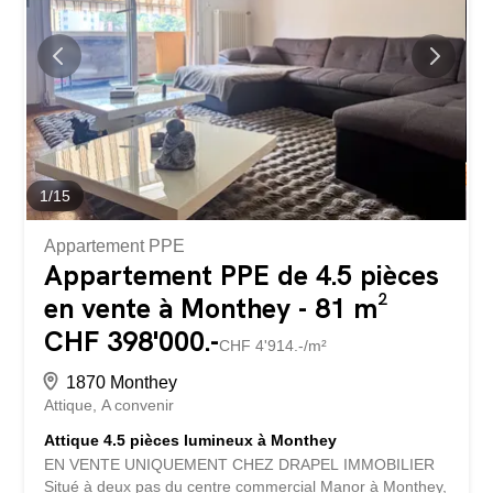
parcelle Situation : Secteur du village, au pied des Dents
du Midi Mandat : Libre de mandat Cette parcelle
représente une belle opportunité pour concrétiser un
projet de résidence principale dans un...
1
/
15
Appartement PPE
Appartement PPE de 4.5 pièces
en vente à Monthey - 81 m²
CHF 398'000.-
CHF 4'914.-/m²
1870 Monthey
Attique
A convenir
Attique 4.5 pièces lumineux à Monthey
EN VENTE UNIQUEMENT CHEZ DRAPEL IMMOBILIER
Situé à deux pas du centre commercial Manor à Monthey,