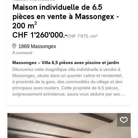
Maison individuelle de 6.5
pièces en vente à Massongex -
200 m²
CHF 1'260'000.-
CHF 7'875.-/m²
1869 Massongex
A convenir
Massongex – Villa 6,5 pièces avec piscine et jardin
Découvrez cette magnifique villa individuelle à vendre à
Massongex, située dans un quartier calme et résidentiel,
à proximité de la gare, des commodités du village et des
principaux axes routiers. Cette propriété de 6,5 pièces,
soigneusement entretenue, saura vous séduire par ses
beaux volumes, son agencement fonctionnel et son
environnement privilégié. Rénovée entre 2021 et 2025,
elle bénéficie d’améliorations récentes telles que
l’installation de panneaux solaires en 2025 ainsi que le
remplacement des fenêtres en triple vitrage en 2023,
offrant confort, efficacité énergétique et qualité de vie. La
maison propose des espaces lumineux et chaleureux,