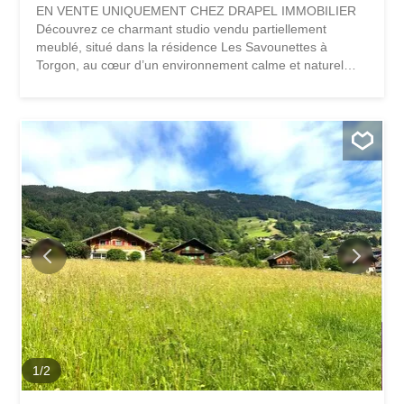
EN VENTE UNIQUEMENT CHEZ DRAPEL IMMOBILIER
Découvrez ce charmant studio vendu partiellement
meublé, situé dans la résidence Les Savounettes à
Torgon, au cœur d’un environnement calme et naturel
offrant un cadre de vie privilégié en montagne. Baigné de
lumière grâce à son orientation plein sud, le bien dispose
d’un agréable balcon permettant de profiter pleinement
du soleil et du panorama. Vivre à Torgon, c’est choisir la
tranquillité et la qualité de vie alpine, tout en restant
proche des commodités. Été comme hiver, la station offre
un accès direct aux activités de plein air : ski,
randonnées, VTT et balades en nature. Le village dispose
de commerces et restaurants, et la plaine est accessible
en environ 15 minutes. La résidence Les Savounettes est
parfaitement entretenue et propose à ses copropriétaires
un agréable jardin commun avec barbecue et terrain de
pétanque, propice à la détente et à la convivialité.
Disposition : Pièce à vivre lumineuse...
1
/
2