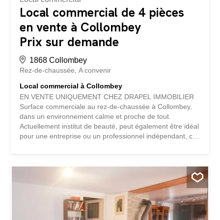
Local commercial de 4 pièces
en vente à Collombey
Prix sur demande
1868 Collombey
Rez-de-chaussée
A convenir
Local commercial à Collombey
EN VENTE UNIQUEMENT CHEZ DRAPEL IMMOBILIER
Surface commerciale au rez-de-chaussée à Collombey,
dans un environnement calme et proche de tout.
Actuellement institut de beauté, peut également être idéal
pour une entreprise ou un professionnel indépendant, ce
local dispose de 4 pièces et d’un accès facile. À
seulement quelques pas d’un arrêt de bus et de la gare, il
est parfaitement desservi. Le bâtiment est en très bon
état, avec une visibilité optimale depuis la route. Les
commodités toutes proches : magasins, restaurants,
pharmacie, banque et poste sont à portée de main. À prix
attractif, ce local commercial offre un potentiel unique
dans un quartier dynamique. Voisine de l'église et proche