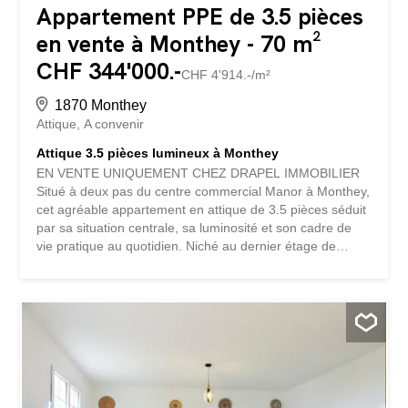
Appartement PPE de 3.5 pièces
en vente à Monthey - 70 m²
CHF 344'000.-
CHF 4'914.-/m²
1870 Monthey
Attique
A convenir
Attique 3.5 pièces lumineux à Monthey
EN VENTE UNIQUEMENT CHEZ DRAPEL IMMOBILIER
Situé à deux pas du centre commercial Manor à Monthey,
cet agréable appartement en attique de 3.5 pièces séduit
par sa situation centrale, sa luminosité et son cadre de
vie pratique au quotidien. Niché au dernier étage de
l’immeuble, cet appartement en attique bénéficie d’une
belle luminosité naturelle et d’un agréable balcon
permettant de profiter pleinement des beaux jours.
Actuellement loué, ce bien constitue une opportunité
intéressante tant pour un investisseur que pour un futur
acquéreur souhaitant bénéficier, à terme, d’un
appartement en attique idéalement situé. Il présente un
beau potentiel de mise en valeur et permettra à ses futurs