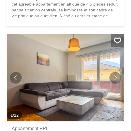
cet agréable appartement en attique de 4.5 pièces séduit
par sa situation centrale, sa luminosité et son cadre de
vie pratique au quotidien. Niché au dernier étage de
l'immeuble, cet appartement en attique bénéficie d'une
belle luminosité naturelle et d'un agréable balcon
permettant de profiter pleinement des beaux jours.
Actuellement loué, ce bien constitue une opportunité
intéressante tant pour un investisseur que pour un futur
acquéreur souhaitant bénéficier, à terme, d’un
appartement en attique idéalement situé. Il présente un
beau potentiel de mise en valeur et permettra à ses futurs
propriétaires de le personnaliser et de le remettre au goût
du jour selon leurs envies. L’appartement se compose
comme suit : • Hall d’entrée • Salon lumineux avec accès
au balcon • Cuisine habitable entièrement agencée • 3
chambres à coucher •...
1
/
12
Appartement PPE