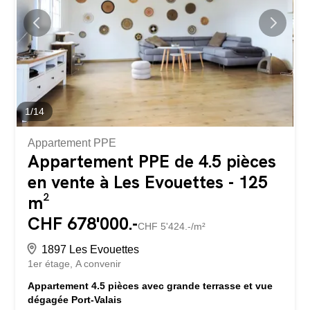
propriétaires de le personnaliser et de le remettre au goût
du jour selon leurs envies. L’appartement se compose
comme suit : • Hall d’entrée • Cuisine entièrement
agencée • Salon avec accès au balcon • 2 chambres à
coucher • 1 salle d’eau avec...
1
/
14
Appartement PPE
Appartement PPE de 4.5 pièces
en vente à Les Evouettes - 125
m²
CHF 678'000.-
CHF 5'424.-/m²
1897 Les Evouettes
1er étage
A convenir
Appartement 4.5 pièces avec grande terrasse et vue
dégagée Port-Valais