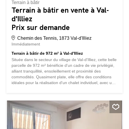
Terrain à bâtir
Terrain à bâtir en vente à Val-
d'Illiez
Prix sur demande
Chemin des Tennis, 1873 Val-d'Illiez
Immédiatement
Terrain à bâtir de 972 m² à Val-d'Illiez
Située dans le secteur du village de Val-d'Illiez, cette belle
parcelle de 972 m² bénéficie d'un cadre de vie privilégié,
alliant tranquillité, ensoleillement et proximité des
commodités. Quasiment plate, elle offre des conditions
idéales pour la réalisation d'un chalet individuel, avec une
vue imprenable sur les majestueuses Dents du Midi. Le
terrain est équipé pour l’eau et le raccordement à
l’électricité se situe en bordure de parcelle, facilitant ainsi
la mise en œuvre de votre projet de construction.
Caractéristiques techniques du terrain : Commune : Val-
d'Illiez Surface : 972 m² Zone d'affectation : Zone de
chalets Densité : 0,30 Topographie : Parcelle quasiment
plate Équipement : Eau équipée, électricité en bordure de