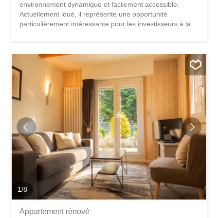
environnement dynamique et facilement accessible.
Actuellement loué, il représente une opportunité
particulièrement intéressante pour les investisseurs à la
recherche d’un rendement attractif, avec un rendement
brut de 6,29 %. Grâce à sa surface généreuse et à sa
configuration fonctionnelle, ce bien se prête parfaitement
à de nombreuses activités telles que : · Salon de coiffure
· Institut de beauté / salon esthétique · Boutique ou
magasin spécialisé · Cabinet ou espace de services Le
Bouveret bénéficie d’une situation stratégique, à proximité
du lac Léman, des axes routiers et de la frontière
française. La commune profite d’un cadre agréable et
vivant, avec des commerces, des écoles et une activité
touristique soutenue, offrant un fort potentiel de clientèle
à l’année. Le local offre : • Une belle surface exploitable
d’environ 140 m² •...
1
/
8
Appartement rénové