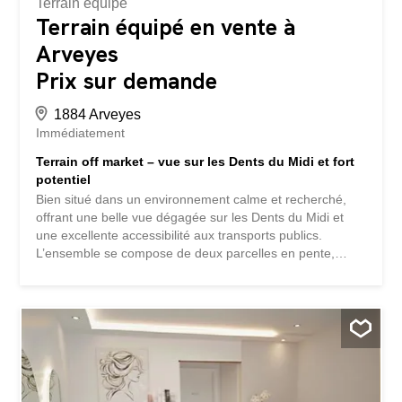
Terrain équipé
Terrain équipé en vente à
Arveyes
Prix sur demande
1884 Arveyes
Immédiatement
Terrain off market – vue sur les Dents du Midi et fort
potentiel
Bien situé dans un environnement calme et recherché,
offrant une belle vue dégagée sur les Dents du Midi et
une excellente accessibilité aux transports publics.
L’ensemble se compose de deux parcelles en pente,
bénéficiant d’un cadre naturel privilégié et d’un bon
potentiel de développement. Un ancien bâtiment est
actuellement présent sur l’une des parcelles, avec
possibilité de rénovation ou de démolition selon le projet.
Parcelle 1 : Cette parcelle d'environ 2’580 m² bénéficie
d’une situation privilégiée avec une vue dégagée sur les
Dents du Midi, à proximité immédiate des transports
publics. Un ancien bâtiment y est actuellement édifié. Il