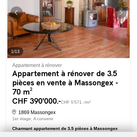
du centre du village de Collombey et de ses commodités
ou encore de la zone commerciale toute proche, cette
magnifique surface commerciale se distribue ainsi : Local
principal Réception Espace coiffeur Espace onglerie Puis
3 cabines 2 WC Cette surface commerciale est...
1
/
13
Appartement à rénover
Appartement à rénover de 3.5
pièces en vente à Massongex -
70 m²
CHF 390'000.-
CHF 5'571.-/m²
1869 Massongex
1er étage
A convenir
Charmant appartement de 3.5 pièces à Massongex
EN VENTE UNIQUEMENT CHEZ DRAPEL IMMOBILIE