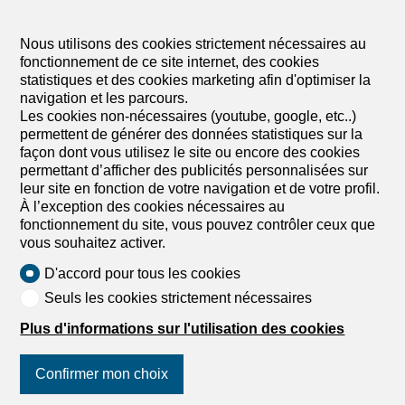
Situé au cœur du charmant village de Massongex, cet
agréable appartement de 3.5 pièces prend place au 1er
Nous utilisons des cookies strictement nécessaires au
étage d’une petite PPE composée de seulement deux
fonctionnement de ce site internet, des cookies
appartements. Entièrement rénové en 2011 puis rafraîchi
statistiques et des cookies marketing afin d'optimiser la
en 2025 avec notamment le remplacement des fenêtres
navigation et les parcours.
et de la porte d’entrée, ce bien séduit par son
Les cookies non-nécessaires (youtube, google, etc..)
atmosphère chaleureuse et cosy. Les espaces sont bien
permettent de générer des données statistiques sur la
agencés et créent une ambiance douce au quotidien.
façon dont vous utilisez le site ou encore des cookies
L'appartement est parfaitement habitable en l'état.
permettant d’afficher des publicités personnalisées sur
Quelques améliorations ou une remise au goût du jour
leur site en fonction de votre navigation et de votre profil.
pourront être envisagées selon les envies de ses futurs
À l’exception des cookies nécessaires au
propriétaires, offrant ainsi un beau potentiel de
fonctionnement du site, vous pouvez contrôler ceux que
personnalisation sans nécessiter une rénovation
vous souhaitez activer.
complète. La vue sur le village et le parc environnant, très
arboré, apportent un charme supplémentaire à cet
D'accord pour tous les cookies
appartement plein de cachet. Sa situation est idéale, à
Seuls les cookies strictement nécessaires
proximité immédiate des commodités, des écoles, des
arrêts de bus...
Plus d'informations sur l'utilisation des cookies
Confirmer mon choix