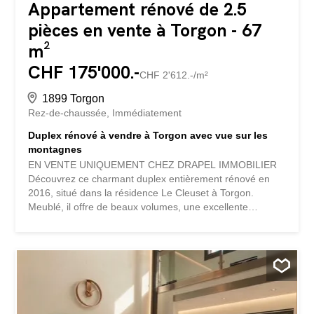
Appartement rénové de 2.5
pièces en vente à Torgon - 67
m²
CHF 175'000.-
CHF 2'612.-/m²
1899 Torgon
Rez-de-chaussée
Immédiatement
Duplex rénové à vendre à Torgon avec vue sur les
montagnes
EN VENTE UNIQUEMENT CHEZ DRAPEL IMMOBILIER
Découvrez ce charmant duplex entièrement rénové en
2016, situé dans la résidence Le Cleuset à Torgon.
Meublé, il offre de beaux volumes, une excellente
luminosité et de généreux espaces extérieurs, idéal
comme résidence principale ou pied-à-terre à la
montagne. Un lieu parfait pour se ressourcer, été comme
hiver, au cœur d’un environnement naturel préservé.
L’appartement se compose comme suit : Niveau inférieur
: • Hall d’entrée • WC et lavabo • Spacieux séjour avec
cuisine ouverte, offrant un bel espace de vie convivial •