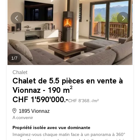
Accès à une grande terrasse avec vue sur les montagnes
Niveau supérieur : • Grande chambre lumineuse avec
dressing • Salle d’eau avec baignoire, lavabo et WC •
Accès à un vaste balcon, idéal pour profiter du calme et
du panorama alpin Deux places de parc intérieures,
obligatoires, en sus du prix : CHF 20'000.– chacune.
Deux caves ainsi que plusieurs casiers à ski...
1
/
7
Chalet
Chalet de 5.5 pièces en vente à
Vionnaz - 190 m²
CHF 1'590'000.-
CHF 8'368.-/m²
1895 Vionnaz
A convenir
Propriété isolée avec vue dominante
Imaginez-vous chaque matin face à un panorama à 360°