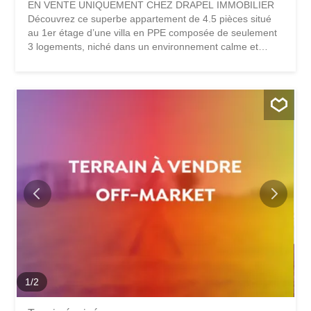
EN VENTE UNIQUEMENT CHEZ DRAPEL IMMOBILIER
Découvrez ce superbe appartement de 4.5 pièces situé
au 1er étage d’une villa en PPE composée de seulement
3 logements, niché dans un environnement calme et
verdoyant aux Evouettes d’Amont, à seulement 5 minutes
du Bouveret. Ce bien de 125 m² habitables, construit en
2007, séduit par sa luminosité, ses volumes et son
excellente distribution des espaces. La pièce de vie
s’ouvre sur une cuisine moderne et un séjour chaleureux,
sublimé par un poêle qui apporte charme et convivialité.
Une grande terrasse ainsi qu’un balcon prolongent
l’espace de vie et offrent une belle vue dégagée sur les
montagnes et la plaine. Le bien se compose comme suit :
• Hall d’entrée • Cuisine ouverte sur un spacieux séjour
avec poêle à bois • Accès à une grande terrasse et un
balcon • 3 chambres à coucher, dont une suite parentale
avec salle de douche, lave-mains et WC • Réduit • 1 salle
d’eau avec baignoire, lave-mains...
1
/
2