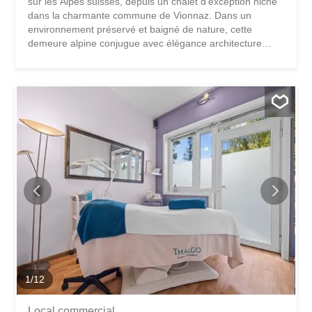
sur les Alpes suisses, depuis un chalet d’exception niché
dans la charmante commune de Vionnaz. Dans un
environnement préservé et baigné de nature, cette
demeure alpine conjugue avec élégance architecture
contemporaine et cadre montagnard spectaculaire. Dès
l’entrée, les volumes généreux et la lumière omniprésente
créent une atmosphère unique. Le vaste séjour s’ouvre
harmonieusement sur une cuisine moderne et conviviale,
pensée pour le partage et les moments de vie. Les larges
baies vitrées prolongent naturellement les espaces vers
l’extérieur, offrant une connexion permanente avec le
paysage. Réalisé avec des matériaux nobles et des
finitions soignées, ce bien se distingue par son équilibre
entre confort, raffinement et modernité. À l’extérieur, une
superbe terrasse accueille un jacuzzi et une cuisine d’été,
invitant à profiter pleinement des longues soirées face
aux montagnes. Le jardin...
1
/
12
Local commercial