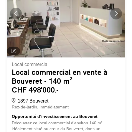
sera à rénover ou à démolir selon le projet envisagé.
Caractéristiques techniques du terrain : Commune : Ollon
Surface : ~2’580 m² Zone d’affectation : Zone d’habitation
de très faible densité 15 LAT (zone de chalet A) et Aire
forestière 18 LAT Indice : 1/8, soit 231.61 m² de surface...
1
/
5
Local commercial
Local commercial en vente à
Bouveret - 140 m²
CHF 498'000.-
1897 Bouveret
Rez-de-jardin
Immédiatement
Opportunité d’investissement au Bouveret
Découvrez ce local commercial d’environ 140 m²
idéalement situé au cœur du Bouveret, dans un