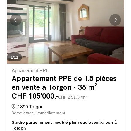
notamment grâce à son séjour spacieux agrémenté d’une
cheminée, idéal pour partager de beaux moments en
famille ou entre amis. La cuisine entièrement agencée,
ouverte sur le salon, crée une atmosphère conviviale et
agréable au quotidien. La villa se distribue ainsi : Rez-de-
chaussée Hall...
1
/
11
Appartement PPE
Appartement PPE de 1.5 pièces
en vente à Torgon - 36 m²
CHF 105'000.-
CHF 2'917.-/m²
1899 Torgon
3ème étage
Immédiatement
Studio partiellement meublé plein sud avec balcon à
Torgon