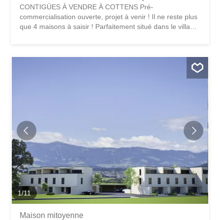
CONTIGÜES À VENDRE À COTTENS Pré-
commercialisation ouverte, projet à venir ! Il ne reste plus
que 4 maisons à saisir ! Parfaitement situé dans le village
de Cottens dans un environnement calme à proximité
directe du centre du village, ce superbe projet bénéficie
d'un cadre de vie exceptionnel pour la région, à proximité
directe de toutes les commodités. Ce beau projet de vie
privilégiera la réalisation de 8 villas contiguës réparties
sur 4 étages d'une typologie de 5.5 pièces. Chaque villa
disposera d'un jardin privatif et d'une terrasse sur le toit,
ainsi que de panneaux photovoltaïques intégrés en
toiture. Ces futures villas seront votre lieu de vie idéal et
vous apporteront tout le confort nécessaire. Le choix du
modèle de typologie vous donnera de nombreuses
possibilités d'aménager les espaces. Par exemple, équipé
la chambre du dernier étage avec...
1
/
11
Maison mitoyenne