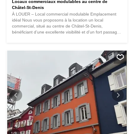
Locaux commerciaux modulables au centre de
Châtel-St-Denis
À LOUER – Local commercial modulable Emplacement
idéal Nous vous proposons à la location un local
commercial, situé au centre de Châtel-St-Denis,
bénéficiant d’une excellente visibilité et d’un fort passage.
Disponibilité : de suite / à convenir Description du bien
Surface : env. 104 m2 Étage : 2ème avec ascenseur
Disposition : Open space modulable selon les besoins
Les locaux ont été aménagés pour accueillir un centre de
fitness et disposent actuellement de sanitaires avec
douches, ainsi que des vestiaires séparés pour hommes
et femmes. Un balcon vient compléter le 2ème étage. Les
locaux sont loués dans leur état actuel mais des
modifications sont possibles. Locaux transformables Le
local est entièrement aménageable et transformable au
gré du preneur. Vous pourrez créer l’agencement idéal
pour votre activité (bureaux, espace de vente, showroom,
atelier, cabinet, etc.), en accord avec la réglementation en
vigueur et sous réserve des autorisations...
1
/
3