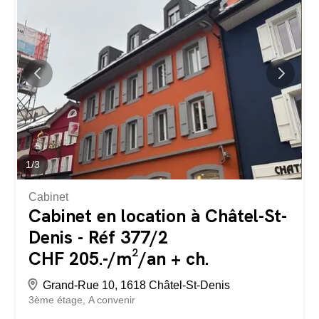
douches, ainsi que des vestiaires séparés pour hommes
et femmes. Un balcon vient compléter le 2ème étage. Les
locaux sont loués dans leur état actuel mais des
modifications sont possibles. Locaux transformables Le
local est entièrement aménageable et transformable au
gré du preneur. Vous pourrez créer l’agencement idéal
pour votre activité (bureaux, espace de vente, showroom,
atelier, cabinet, etc.), en accord avec la réglementation en
vigueur et sous réserve des autorisations...
1
/
3
Cabinet
Cabinet en location à Châtel-St-
Denis - Réf 377/2
CHF 205.-/m²/an + ch.
Grand-Rue 10, 1618 Châtel-St-Denis
3ème étage
A convenir