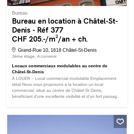
Bureau
Bureau en location à Châtel-St-
Denis - Réf 377
CHF 205.-/m²/an + ch.
Grand-Rue 10, 1618 Châtel-St-Denis
3ème étage
A convenir
Locaux commerciaux modulables au centre de
Châtel-St-Denis
À LOUER – Local commercial modulable Emplacement
idéal Nous vous proposons à la location un local
commercial, situé au centre de Châtel-St-Denis,
bénéficiant d’une excellente visibilité et d’un fort passage.
Disponibilité : de suite / à convenir Description du bien
Surface : env. 104 m2 Étage : 2ème avec ascenseur
Disposition : Open space modulable selon les besoins
Les locaux ont été aménagés pour accueillir un centre de
fitness et disposent actuellement de sanitaires avec
douches, ainsi que des vestiaires séparés pour hommes