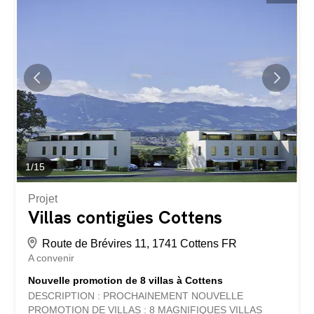
habitables sur trois niveaux, offrant un confort et une
circulation intérieure très appréciables. Terrasse
spacieuse, parfaite pour profiter de l’ensoleillement et de
la vue environnante. Finitions haut de gamme, avec un
chauffage au sol, pompe à chaleur air-eau, et
adoucisseur d'eau, garantissant un confort moderne et
une haute efficacité énergétique. Domotique intégrée,
pour un pilotage intelligent de l’éclairage, du...
1
/
15
Projet
Villas contigües Cottens
Route de Brévires 11, 1741 Cottens FR
A convenir
Nouvelle promotion de 8 villas à Cottens
DESCRIPTION : PROCHAINEMENT NOUVELLE
PROMOTION DE VILLAS : 8 MAGNIFIQUES VILLAS