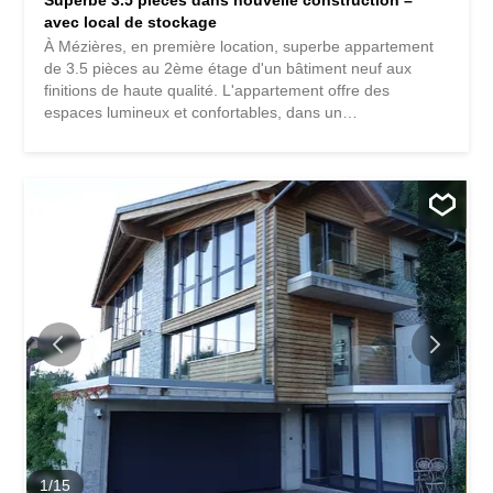
avec local de stockage
À Mézières, en première location, superbe appartement
de 3.5 pièces au 2ème étage d'un bâtiment neuf aux
finitions de haute qualité. L'appartement offre des
espaces lumineux et confortables, dans un
environnement calme avec une magnifique vue dégagée
sur la campagne et les montagnes. Le système de free
cooling garantit un climat intérieur agréables tout au long
de l'année. Visite vidéo : https://urls.fr/CuDIFQ
Caractéristiques principales Première location Bâtiment
neuf, finitions de haute qualité Deux chambres avec
chacune une salle d'eau privative, dont une salle de bain
parentale avec vue Système de free cooling offrant un
climat agréable toute l’année Vue dégagée sur la
campagne et les montagnes Environnement calme et
verdoyant, à proximité des commodités Zone de
rencontre avec tables à disposition pour 30 personnes
Dépôt en lien avec l’appartement, 19m2 /31 m3 (CHF
195.00/mois), il y a cependant possibilité de louer une
plus...
1
/
15