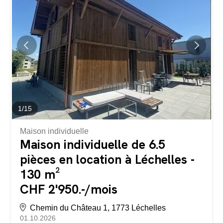
apparente Espaces modulables sur plusieurs niveaux
Belle luminosité 4 places de parc extérieures Ce bien
convient parfaitement à une entreprise, une activité
administrative, un espace de coworking ou une
association à la recherche d’un lieu de travail original et
fonctionnel. Disponibilité : dès le 1er décembre 2026
1
/
15
Maison individuelle
Maison individuelle de 6.5
pièces en location à Léchelles -
130 m²
CHF 2'950.-/mois
Chemin du Château 1, 1773 Léchelles
01.10.2026