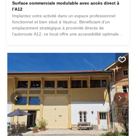
Surface commerciale modulable avec accès direct à
l’A12
Implantez votre activité dans un espace professionnel
fonctionnel et bien situé à Vaulruz. Bénéficiant d’un
emplacement stratégique à proximité directe de
l’autoroute A12, ce local offre une accessibilité optimale et
des liaisons rapides vers Bulle, Fribourg ainsi que la
région de la Riviera. Cette surface polyvalente s’adapte à
de nombreux types d’activités, qu’il s’agisse de bureaux,
de vente, d’exposition ou de prestations de services. Sa
configuration modulable vous permet d’organiser les
espaces selon vos besoins et d’optimiser votre
environnement de travail. Les locaux profitent d’une
agréable luminosité naturelle et d’un cadre professionnel
soigné. Des possibilités de stationnement à proximité
facilitent l’accueil de votre clientèle et le confort de vos
collaborateurs au quotidien. Une opportunité idéale pour
établir ou développer votre activité dans une région en
pleine évolution, parfaitement connectée aux principaux
pôles...