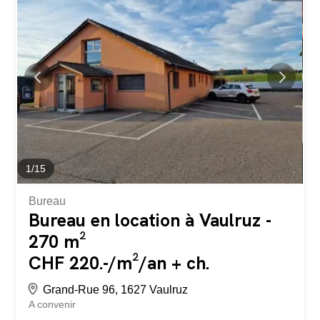
d’un emplacement central dans un environnement
dynamique. Disponibilité : 01.07.2026 Pour tout
renseignement complémentaire ou pour organiser une
visite, merci de nous contacter.
1
/
15
Bureau
Bureau en location à Vaulruz -
270 m²
CHF 220.-/m²/an + ch.
Grand-Rue 96, 1627 Vaulruz
A convenir