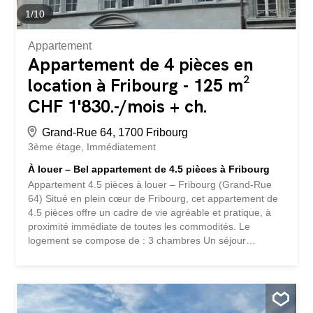
1
/
10
Appartement
Appartement de 4 pièces en
location à Fribourg - 125 m²
CHF 1'830.-/mois + ch.
Grand-Rue 64, 1700 Fribourg
3ème étage
Immédiatement
À louer – Bel appartement de 4.5 pièces à Fribourg
Appartement 4.5 pièces à louer – Fribourg (Grand-Rue
64) Situé en plein cœur de Fribourg, cet appartement de
4.5 pièces offre un cadre de vie agréable et pratique, à
proximité immédiate de toutes les commodités. Le
logement se compose de : 3 chambres Un séjour
lumineux Une cuisine entièrement équipée et agencée
Une salle de bain Une salle de douche Atouts
supplémentaires : Colonne de lavage privative Armoires
murales offrant de nombreux rangements Cave Idéal
pour une famille ou toute personne souhaitant profiter