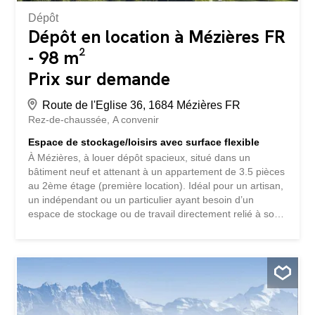
Dépôt
Dépôt en location à Mézières FR
- 98 m²
Prix sur demande
Route de l'Eglise 36, 1684 Mézières FR
Rez-de-chaussée
A convenir
Espace de stockage/loisirs avec surface flexible
À Mézières, à louer dépôt spacieux, situé dans un
bâtiment neuf et attenant à un appartement de 3.5 pièces
au 2ème étage (première location). Idéal pour un artisan,
un indépendant ou un particulier ayant besoin d’un
espace de stockage ou de travail directement relié à son
logement. Visite vidéo : https://urls.fr/CuDIFQ
Caractéristiques principales du dépôt Différentes
possibilité de location : 98 m2 / 224 m3 (CHF
1'180.00/mois) 49m2 / 112 m3 (CHF 590.00/mois) 19m2 /
31m3 (CHF 195.00/mois) Le dépôt ne peut pas servir
d'atelier, uniquement stockage/loisirs. Caractéristiques
principales de l'appartement Première location Bâtiment