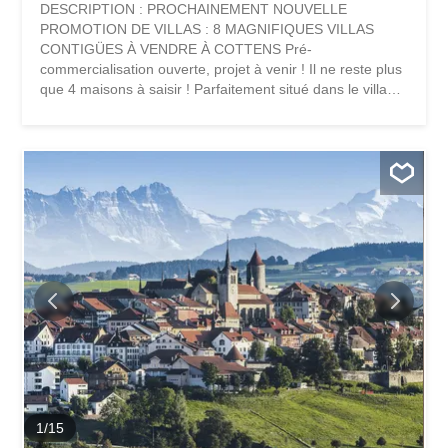
DESCRIPTION : PROCHAINEMENT NOUVELLE
PROMOTION DE VILLAS : 8 MAGNIFIQUES VILLAS
CONTIGÜES À VENDRE À COTTENS Pré-
commercialisation ouverte, projet à venir ! Il ne reste plus
que 4 maisons à saisir ! Parfaitement situé dans le village
de Cottens dans un environnement calme à proximité
directe du centre du village, ce superbe projet bénéficie
d'un cadre de vie exceptionnel pour la région, à proximité
directe de toutes les commodités. Ce beau projet de vie
privilégiera la réalisation de 8 villas contiguës réparties
sur 4 étages d'une typologie de 5.5 pièces. Chaque villa
disposera d'un jardin privatif et d'une terrasse sur le toit,
ainsi que de panneaux photovoltaïques intégrés en
toiture. Ces futures villas seront votre lieu de vie idéal et
vous apporteront tout le confort nécessaire. Le choix du
modèle de typologie vous donnera de nombreuses
possibilités d'aménager les espaces. Par exemple, équipé
la chambre du dernier étage avec...
1
/
15