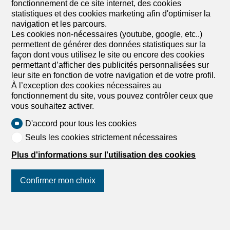
Bureau en location à Vaulruz -
fonctionnement de ce site internet, des cookies
63 m²
statistiques et des cookies marketing afin d'optimiser la
navigation et les parcours.
CHF 1'173.-/m²/mois, ch. c.
Les cookies non-nécessaires (youtube, google, etc..)
permettent de générer des données statistiques sur la
Grand-Rue 96, 1627 Vaulruz
façon dont vous utilisez le site ou encore des cookies
2ème étage
Immédiatement
permettant d’afficher des publicités personnalisées sur
leur site en fonction de votre navigation et de votre profil.
Opportunités à saisir – Bureaux à louer
À l’exception des cookies nécessaires au
Situé au 2ème étage d’un bâtiment commercial, ce
fonctionnement du site, vous pouvez contrôler ceux que
bureau bénéficie d’une belle exposition dans une
vous souhaitez activer.
ambiance générale de type coworking où diverses
sociétés se partagent la cafétéria commune et les WC
D'accord pour tous les cookies
communs. Idéal pour des bureaux d’architectes et/ou
Seuls les cookies strictement nécessaires
d’ingénieurs ainsi que pour des PME, cette surface est
d’environ 63m2. Le bâtiment offre également d’autres
Plus d'informations sur l'utilisation des cookies
aspects positifs comme la présence d’une crèche au 1ère
étage, ainsi qu’un fitness, un restaurant et un
Confirmer mon choix
supermarché Denner au rez-de-chaussée. Un ascenseur
permet facilement l’accès aux personnes à mobilité
réduite. En outre, le grand parking extérieur donne la
Suivez-nous
sur les réseaux
possibilité de louer plusieurs places pour vos employés et
sociaux
!
vos clients. Situé au confluent de la Gruyère, de la Glâne