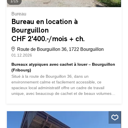
1
/
15
Bureau
Bureau en location à
Bourguillon
CHF 2'400.-/mois + ch.
Route de Bourguillon 36, 1722 Bourguillon
01.12.2026
Bureaux atypiques avec cachet à louer – Bourguillon
(Fribourg)
Situé à la route de Bourguillon 36, dans un
environnement calme et facilement accessible, ce
spacieux local administratif offre un cadre de travail
unique, avec beaucoup de cachet et de beaux volumes.
Répartition des espaces : Rez-de-chaussée : Un bureau
Sanitaires avec WC, douche et lavabo Hall d’entrée
Réduits 1er étage : Deux bureaux, dont un ouvert Cuisine
entièrement équipée et agencée 2ème étage : Une
galerie Un bureau 3ème étage : Un grand espace ouvert
Atouts : Architecture chaleureuse avec structure en bois