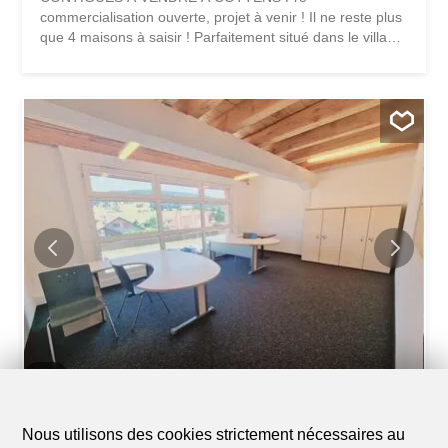
commercialisation ouverte, projet à venir ! Il ne reste plus
que 4 maisons à saisir ! Parfaitement situé dans le village
de Cottens dans un environnement calme à proximité
directe du centre du village, ce superbe projet bénéficie
d'un cadre de vie exceptionnel pour la région, à proximité
directe de toutes les commodités. Ce beau projet de vie
privilégiera la réalisation de 8 villas contiguës réparties
sur 4 étages d'une typologie de 5.5 pièces. Chaque villa
disposera d'un jardin privatif et d'une terrasse sur le toit,
ainsi que de panneaux photovoltaïques intégrés en
toiture. Ces futures villas seront votre lieu de vie idéal et
vous apporteront tout le confort nécessaire. Le choix du
modèle de typologie vous donnera de nombreuses
possibilités d'aménager les espaces. Par exemple, équipé
la chambre du dernier étage avec...
1
/
6
Bureau
Nous utilisons des cookies strictement nécessaires au