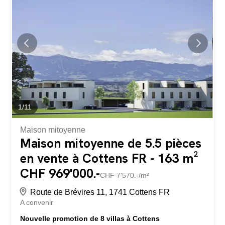
et femmes. Un balcon vient compléter le 2ème étage. Les
locaux sont loués dans leur état actuel mais des
modifications sont possibles. Locaux transformables Le
local est entièrement aménageable et transformable au
gré du preneur. Vous pourrez créer l’agencement idéal
pour votre activité (bureaux, espace de vente, showroom,
atelier, cabinet, etc.), en accord avec la réglementation en
vigueur et sous réserve des autorisations...
1
/
11
Maison mitoyenne
Maison mitoyenne de 5.5 pièces
en vente à Cottens FR - 163 m²
CHF 969'000.-
CHF 7'570.-/m²
Route de Brévires 11, 1741 Cottens FR
A convenir
Nouvelle promotion de 8 villas à Cottens