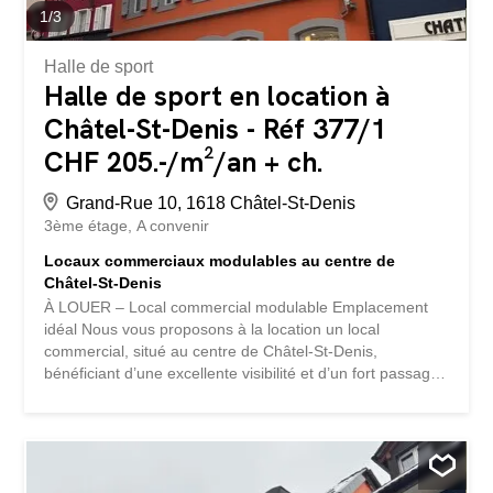
1
/
3
Halle de sport
Halle de sport en location à
Châtel-St-Denis - Réf 377/1
CHF 205.-/m²/an + ch.
Grand-Rue 10, 1618 Châtel-St-Denis
3ème étage
A convenir
Locaux commerciaux modulables au centre de
Châtel-St-Denis
À LOUER – Local commercial modulable Emplacement
idéal Nous vous proposons à la location un local
commercial, situé au centre de Châtel-St-Denis,
bénéficiant d’une excellente visibilité et d’un fort passage.
Disponibilité : de suite / à convenir Description du bien
Surface : env. 104 m2 Étage : 2ème avec ascenseur
Disposition : Open space modulable selon les besoins
Les locaux ont été aménagés pour accueillir un centre de
fitness et disposent actuellement de sanitaires avec