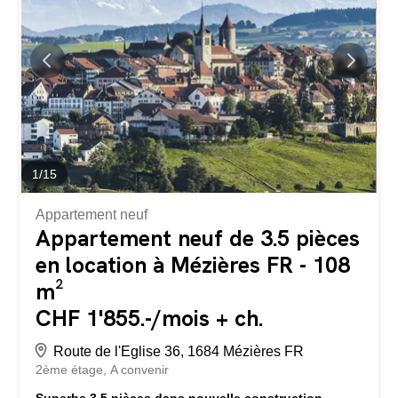
neuf, finitions de haute qualité Deux chambres avec
chacune une salle d'eau privative, dont une salle de bain
parentale avec vue Deux jardins, un Sud et un Nord avec
un bac pour plantes aromatiques Système de free cooling
offrant un climat agréable toute l’année Vue dégagée sur
la campagne et les montagnes...
1
/
15
Appartement neuf
Appartement neuf de 3.5 pièces
en location à Mézières FR - 108
m²
CHF 1'855.-/mois + ch.
Route de l'Eglise 36, 1684 Mézières FR
2ème étage
A convenir
Superbe 3.5 pièces dans nouvelle construction –