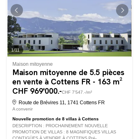
toiture. Ces futures villas seront votre lieu de vie idéal et
vous apporteront tout le confort nécessaire. Le choix du
modèle de typologie vous donnera de nombreuses
possibilités d'aménager les espaces. Par exemple, équipé
la chambre du dernier étage avec...
1
/
11
Maison mitoyenne
Maison mitoyenne de 5.5 pièces
en vente à Cottens FR - 163 m²
CHF 969'000.-
CHF 7'547.-/m²
Route de Brévires 11, 1741 Cottens FR
A convenir
Nouvelle promotion de 8 villas à Cottens
DESCRIPTION : PROCHAINEMENT NOUVELLE
PROMOTION DE VILLAS : 8 MAGNIFIQUES VILLAS
CONTIGÜES À VENDRE À COTTENS Pré-