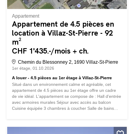
Appartement
Appartement de 4.5 pièces en
location à Villaz-St-Pierre - 92
m²
CHF 1'435.-/mois + ch.
Chemin du Blessonney 2, 1690 Villaz-St-Pierre
1er étage
01.10.2026
A louer - 4.5 pièces au 1er étage à Villaz-St-Pierre
Situé dans un environnement calme et agréable, cet
appartement de 4.5 pièces au 1er étage offre un cadre
de vie idéal. L'appartement se compose de : Hall d'entrée
avec armoires murales Séjour avec accès au balcon
Cuisine équipée 3 chambres à coucher Salle de bains
avec baignoire/WC WC séparé Cave privative Atouts :
Quartier calme et verdoyant Proche des commerces et
transports publics Places de parc disponibles (selon
disponibilité) Buanderie commune Loyer : CHF 1'435.00 +