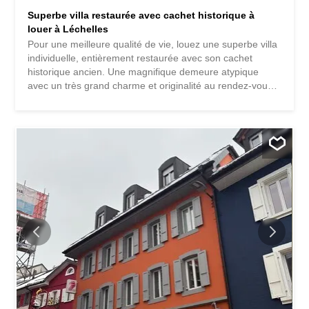
Superbe villa restaurée avec cachet historique à
louer à Léchelles
Pour une meilleure qualité de vie, louez une superbe villa
individuelle, entièrement restaurée avec son cachet
historique ancien. Une magnifique demeure atypique
avec un très grand charme et originalité au rendez-vous!
Nichée au cœur d'un paysage verdoyant, cette villa
atypique combine un cachet architectural d’origine ancien
et un confort interne moderne. Avec une rénovation
complète en 2023-2024, les propriétaires ont su exploiter
les atouts de cette demeure. Cette bâtisse était autrefois
l’ancienne école primaire des garçons de Léchelles et
alentours. C’était également le logement de son
instituteur/-trice, et se trouve sur le site du Château de
Léchelles. La villa est composée comme suit : Sous-sol 1
espace buanderie-rangements de 14m2 1 chambre de
19m2 1 espace technique-rangements de 16m2 1
esplanade de 8m2 Rez-de-chaussée 1 entrée de 3m2 1
séjour, coin à manger de 28m2 1 cuisine avec ilot central
de 8m2 1 chambre de 12m2 1 WC visiteurs de 3m2 1...