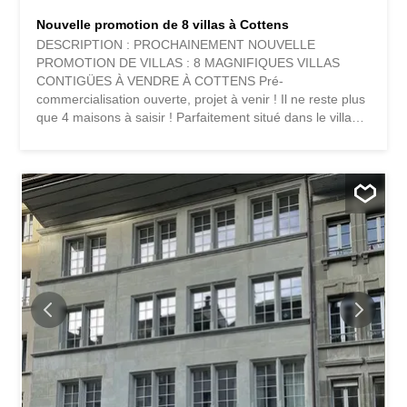
Nouvelle promotion de 8 villas à Cottens
DESCRIPTION : PROCHAINEMENT NOUVELLE
PROMOTION DE VILLAS : 8 MAGNIFIQUES VILLAS
CONTIGÜES À VENDRE À COTTENS Pré-
commercialisation ouverte, projet à venir ! Il ne reste plus
que 4 maisons à saisir ! Parfaitement situé dans le village
de Cottens dans un environnement calme à proximité
directe du centre du village, ce superbe projet bénéficie
d'un cadre de vie exceptionnel pour la région, à proximité
directe de toutes les commodités. Ce beau projet de vie
privilégiera la réalisation de 8 villas contiguës réparties
sur 4 étages d'une typologie de 5.5 pièces. Chaque villa
disposera d'un jardin privatif et d'une terrasse sur le toit,
ainsi que de panneaux photovoltaïques intégrés en
toiture. Ces futures villas seront votre lieu de vie idéal et
vous apporteront tout le confort nécessaire. Le choix du
modèle de typologie vous donnera de nombreuses
possibilités d'aménager les espaces. Par exemple, équipé
la chambre du dernier étage avec...