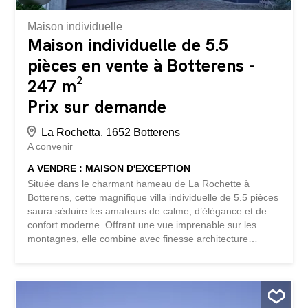
Maison individuelle
Maison individuelle de 5.5
pièces en vente à Botterens -
247 m²
Prix sur demande
La Rochetta, 1652 Botterens
A convenir
A VENDRE : MAISON D'EXCEPTION
Située dans le charmant hameau de La Rochette à
Botterens, cette magnifique villa individuelle de 5.5 pièces
saura séduire les amateurs de calme, d’élégance et de
confort moderne. Offrant une vue imprenable sur les
montagnes, elle combine avec finesse architecture
contemporaine, finitions haut de gamme, et technologies
actuelles à seulement 8 km de Bulle et au bord du
paisible Lac de la Gruyère. Un emplacement unique,
alliant tranquillité, panorama et accessibilité. Points forts
du bien : Lumineuse et généreuse en volume : 214 m²