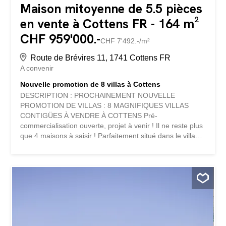
Maison mitoyenne de 5.5 pièces
en vente à Cottens FR - 164 m²
CHF 959'000.-
CHF 7'492.-/m²
Route de Brévires 11, 1741 Cottens FR
A convenir
Nouvelle promotion de 8 villas à Cottens
DESCRIPTION : PROCHAINEMENT NOUVELLE
PROMOTION DE VILLAS : 8 MAGNIFIQUES VILLAS
CONTIGÜES À VENDRE À COTTENS Pré-
commercialisation ouverte, projet à venir ! Il ne reste plus
que 4 maisons à saisir ! Parfaitement situé dans le village
de Cottens dans un environnement calme à proximité
directe du centre du village, ce superbe projet bénéficie
d'un cadre de vie exceptionnel pour la région, à proximité
directe de toutes les commodités. Ce beau projet de vie
privilégiera la réalisation de 8 villas contiguës réparties
sur 4 étages d'une typologie de 5.5 pièces. Chaque villa
disposera d'un jardin privatif et d'une terrasse sur le toit,
ainsi que de panneaux photovoltaïques intégrés en