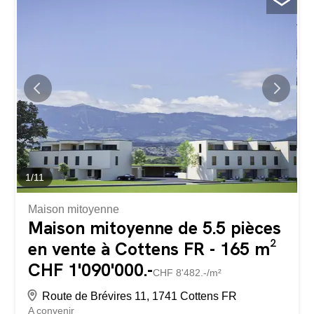
charges CHF 250.00 Disponible dès le 1er octobre 2026.
*Nous ne disposons pas de photos actuellement. Pour
tout renseignement complémentaire ou pour organiser
une visite, n'hésitez pas à nous contacter au 026 484 82
82 ou par email à l'adresse info@gerancedg.ch
1
/
11
Maison mitoyenne
Maison mitoyenne de 5.5 pièces
en vente à Cottens FR - 165 m²
CHF 1'090'000.-
CHF 8'482.-/m²
Route de Brévires 11, 1741 Cottens FR
A convenir