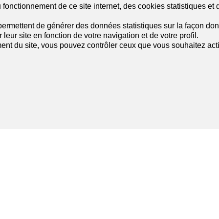
fonctionnement de ce site internet, des cookies statistiques et 
 agences à Martigny
Liste des agences à Sion
 agences à Sierre
Liste des agences à Visp
ermettent de générer des données statistiques sur la façon dont
leur site en fonction de votre navigation et de votre profil.
ent du site, vous pouvez contrôler ceux que vous souhaitez acti
Suivez-nous
sur les réseaux sociaux
!
r votre rêve
Services
appartement
Paramètres de mon compte
 maison
Alerte de recherche
 appartement
Mes favoris
e maison
Publier une annonce
Calculateur de capacité financièr
Estimer mon bien