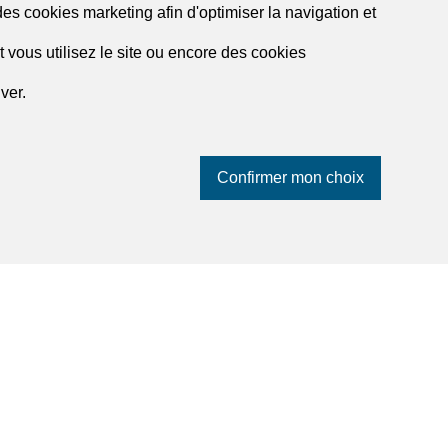
des cookies marketing afin d'optimiser la navigation et
Liste des agences à Zermatt
 vous utilisez le site ou encore des cookies
ver.
Confirmer mon choix
dreamo.ch
À propos
Nos partenaires
Blog
Contact et assistance
e
Politique de confidentialité
Impressum