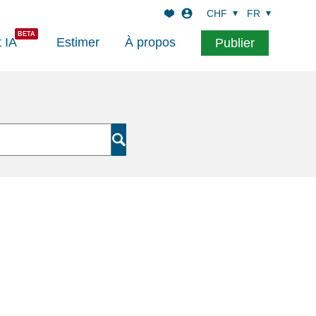
CHF
FR
t IA
Estimer
À propos
Publier