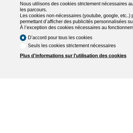
Nous utilisons des cookies strictement nécessaires au 
Liste des agences à Conthey
Liste des
les parcours.
Liste des agences à Crans-Montana
Liste des
Les cookies non-nécessaires (youtube, google, etc..) p
permettant d’afficher des publicités personnalisées sur 
À l’exception des cookies nécessaires au fonctionnem
D'accord pour tous les cookies
Seuls les cookies strictement nécessaires
Plus d'informations sur l'utilisation des cookies
Trouve
Louer un 
Louer une
Acheter un
Acheter un
Recherche