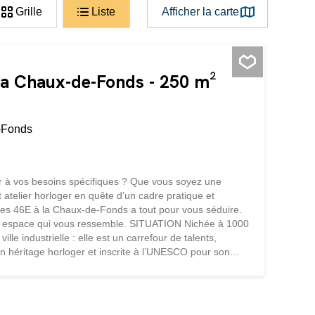
Grille
Liste
Afficher la carte
La Chaux-de-Fonds - 250 m²
-Fonds
er à vos besoins spécifiques ? Que vous soyez une
it atelier horloger en quête d’un cadre pratique et
ures 46E à la Chaux-de-Fonds a tout pour vous séduire.
r un espace qui vous ressemble. SITUATION Nichée à 1000
le industrielle : elle est un carrefour de talents,
n héritage horloger et inscrite à l’UNESCO pour son
reneurs. Le boulevard des Eplatures est l’une de ses
transports publics, de nombreux commerces et d'autres