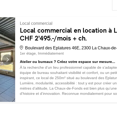
Local commercial
Local commercial en location à 
CHF 2'495.-/mois + ch.
Boulevard des Eplatures 46E, 2300 La Chaux-de
1er étage
Immédiatement
Atelier ou bureaux ? Créez votre espace sur mesure...
À la recherche d’un lieu professionnel capable de s’adapt
équipe de bureau souhaitant visibilité et confort, ou un pet
inspirant, ce local de 250m² situé au boulevard des Eplat
Lumière, modularité, accessibilité : tout y est pour crée
mètres d’altitude, La Chaux-de-Fonds est bien plus qu’une vil
d’histoire et d’innovation. Reconnue mondialement pour so
urbanisme unique, elle attire artisans, créateurs et entrep
artères les plus stratégiques, à proximité immédiate des 
entreprises dynamiques. C’est l’endroit parfait pour...