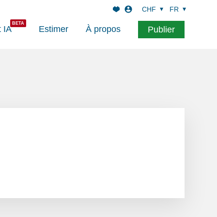
CHF
FR
t IA
Estimer
À propos
Publier