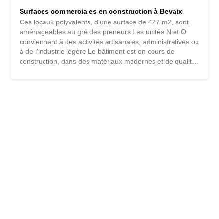
Surfaces commerciales en construction à Bevaix
Ces locaux polyvalents, d'une surface de 427 m2, sont
aménageables au gré des preneurs Les unités N et O
conviennent à des activités artisanales, administratives ou
à de l'industrie légère Le bâtiment est en cours de
construction, dans des matériaux modernes et de qualité,
dans la Zone d'activités économiques de Chapons-des-
Prés à Bevaix, à 160m de l'entrée de l'autoroute A5 et à
proximité de toutes les commodités Une terrasse est
disposée au Sud, jouissant d'une belle vue sur le lac de
Neuchâtel et les Alpes De base, les locaux sont dotés de :
- Tableau de distribution pour les installations électriques -
Amenées d'eau et évacuation des eaux usées pour bloc
sanitaire - Fenêtres triple vitrage avec verres anti UV -
Stores à lamelles avec commandes motorisées - Deux
ascenseurs de 1'000 kgs permettant d'accéder à l'étage
Possibilité de les équiper de : - Ventilation doubles-flux
permettant de ventiler...