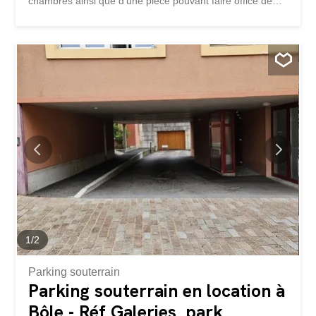
chambres ainsi que d’une pièce pouvant faire office de
bureau ou d’espace polyvalent, avec rangements
intégrés. Le séjour, particulièrement lumineux, est
agrémenté d’une cheminée fonctionnelle ainsi que de
poutres apparentes, apportant beaucoup de cachet à
l’ensemble. La cuisine est équipée d'un frigo américain,
un lave-vaisselle, un four ainsi qu’une plaque
vitrocéramique. La salle de douche comprend une petite
douche, un évier, des toilettes ainsi qu’une armoire
pharmacie. L’appartement se distingue par sa belle
luminosité et son ambiance conviviale. Les locataires
bénéficient d’un agréable jardin commun spacieux, avec
un espace couvert. Un lieu convivial idéal pour se
détendre ou partager des moments entre amis ou en
famille. Disponibilité : à convenir Options de
stationnement ...
1
/
2
Parking souterrain
Parking souterrain en location à
Bôle - Réf Galeries_park