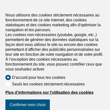
une vente libre, sans compter les frais de justice
élevés.
Nous utilisons des cookies strictement nécessaires au
fonctionnement de ce site internet, des cookies
statistiques et des cookies marketing afin d'optimiser la
FAQ
navigation et les parcours.
Les cookies non-nécessaires (youtube, google, etc..)
Peut-on favoriser le conjoint survivant au
permettent de générer des données statistiques sur la
détriment des enfants ?
façon dont vous utilisez le site ou encore des cookies
Oui, via un pacte successoral ou une clause
permettant d’afficher des publicités personnalisées sur
d'attribution intégrale de la part de communauté
leur site en fonction de votre navigation et de votre profil.
(pour les couples sous régime de la participation
À l’exception des cookies nécessaires au
aux acquêts), tout en respectant les réserves
fonctionnement du site, vous pouvez contrôler ceux que
légales des enfants.
vous souhaitez activer.
Comment est calculée la valeur d'un bien pour
D'accord pour tous les cookies
le partage ?
Seuls les cookies strictement nécessaires
C’est la valeur vénale au moment du partage qui
prévaut. Il est crucial de mandater un expert
Plus d'informations sur l'utilisation des cookies
indépendant pour obtenir une estimation neutre,
car la valeur fiscale utilisée par l'administration est
Confirmer mon choix
souvent très éloignée de la réalité du marché.