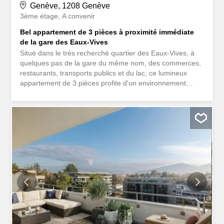
Genève, 1208 Genève
3ème étage
A convenir
Bel appartement de 3 pièces à proximité immédiate
de la gare des Eaux-Vives
Situé dans le très recherché quartier des Eaux-Vives, à
quelques pas de la gare du même nom, des commerces,
restaurants, transports publics et du lac, ce lumineux
appartement de 3 pièces profite d'un environnement
calme tout en restant au coeur de la vie genevoise. -
Appartement entièrement rénové - Lumineux séjour avec
vue dégagée - Grand balcon de 18 m² accessible depuis
toutes les pièces - Chambre à coucher confortable avec
nombreux rangements - Place de parking Avec son
prochain raccordement au réseau écologique GeniLac,
ce bien rare allie confort, calme et emplacement privilégié
au centre de Genève.