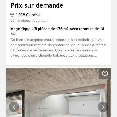
Prix sur demande
1208 Genève
3ème étage
A convenir
Magnifique 4/5 pièces de 175 m2 avec terrasse de 18
m2
Ce bien d'exception saura répondre à la moindre de vos
demandes en matière de confort de vie, et au-delà même
de toutes vos espérances. Conçu pour répondre aux
exigences d'une clientèle habituée aux prestations
résidentielles de très haut standing, cet appartement 4/5
pièces bénéficie d'une belle terrasse avec vue sur la ville
et la nature, ainsi qu' un cadre de vie hors du commun.
COMMERCIALISATION OFF-MARKET : À la demande
des propriétaires, et selon nos engagement envers eux,
la commercialisation du bien se doit d'être confidentielle
et sécurisée. Afin de qualifier les clients répondant aux
critères d' acquisition, la transmission du dossier de vente
est conditionnée par l'envoi préalable d'une demande
écrite par e-mail, mentionnant impérativement l'identité
de l'acquéreur, ses coordonnées de contacts personnels,