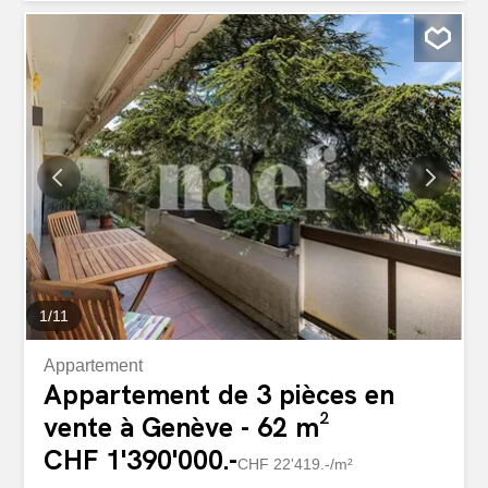
centre de Genève, Villa Verde est un concept de «
maison urbaine de maître » unique. Imaginé, créé et
développé par IKONE, le projet bénéficie d'une aura
d'exception. 5 propriétés très haut-de-gamme, au confort
ultime et raffiné, situés dans un jardin à la française
réinventé. Du simplex au triplex, les résidences disposent
de tout le confort moderne : terrasses en toiture
végétalisées, chambres à coucher en suite, cuisine
moderne ouverte sur le séjour et box fermés en sous-sol.
Le chantier est en cours et en phase de finalisation
Contactez notre équipe dédiée pour plus d'informations
ou pour...
1
/
11
Appartement
Appartement de 3 pièces en
vente à Genève - 62 m²
CHF 1'390'000.-
CHF 22'419.-/m²