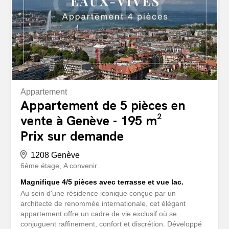
mentionnant impérativement l'identité de l'acquéreur, ses
coordonnées de contacts personnels, et le descriptif
détaillé de son projet d'achat en indiquant bien le budget
financier maximal alloué à ce...
Appartement
Appartement de 5 pièces en
vente à Genève - 195 m²
Prix sur demande
1208 Genève
6ème étage
A convenir
Magnifique 4/5 pièces avec terrasse et vue lac.
Au sein d'une résidence iconique conçue par un
architecte de renommée internationale, cet élégant
appartement offre un cadre de vie exclusif où se
conjuguent raffinement, confort et discrétion. Développé