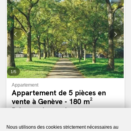
également accès à l'extérieur avec sa magnifique vue sur
le Salève. La partie nuit dispose de 3 chambres à
coucher, d'une salle de bains avec toilettes et d'une salle
de douche également avec toilettes. Une cave et un box
fermé en sous-sol complètent le tout. A visiter sans plus
tarder
1
/
5
Appartement
Appartement de 5 pièces en
vente à Genève - 180 m²
Prix sur demande
1208 Genève
Nous utilisons des cookies strictement nécessaires au
2ème étage
A convenir