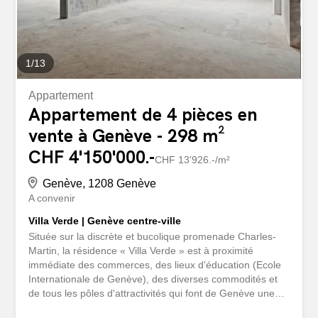
et le descriptif détaillé de son projet d'achat en indiquant
bien le budget financier...
1
/
13
Appartement
Appartement de 4 pièces en
vente à Genève - 298 m²
CHF 4'150'000.-
CHF 13'926.-/m²
Genève, 1208 Genève
A convenir
Villa Verde | Genève centre-ville
Située sur la discrète et bucolique promenade Charles-
Martin, la résidence « Villa Verde » est à proximité
immédiate des commerces, des lieux d'éducation (Ecole
Internationale de Genève), des diverses commodités et
de tous les pôles d'attractivités qui font de Genève une
ville si prisée. Niché dans un écrin de nature en plein