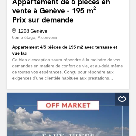
Appartement de 5 pièces en
vente à Genève - 195 m²
Prix sur demande
1208 Genève
6ème étage
A convenir
Appartement 4/5 pièces de 195 m2 avec terrasse et
vue lac
Ce bien d'exception saura répondre à la moindre de vos
demandes en matière de confort de vie, et au-delà même
de toutes vos espérances. Conçu pour répondre aux
exigences d'une clientèle habituée aux prestations
résidentielles de très haut standing, cet appartement 4/5
pièces bénéficie d'une terrasse avec vue lac, ainsi qu' un
cadre de vie hors du commun. COMMERCIALISATION
OFF-MARKET : À la demande des propriétaires, et selon
nos engagement envers eux, la commercialisation du
bien se doit d'être confidentielle et sécurisée. Afin de
qualifier les clients répondant aux critères d' acquisition,
la transmission du dossier de vente est conditionnée par
l'envoi préalable d'une demande écrite par e-mail,