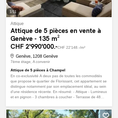
1
/
11
Attique
Attique de 5 pièces en vente à
Genève - 135 m²
CHF 2'990'000.-
CHF 22'148.-/m²
Genève, 1208 Genève
7ème étage
A convenir
Attique de 5 pièces à Champel
En co-exclusivité A deux pas de toutes les commodités
que propose le quartier de Florissant, cet appartement se
distingue notamment par son emplacement idéal, au sein
d'une résidence récente. En résumé: - Attique - Lumineux
et en pignon - 3 chambres à coucher - Terrasse de 48m²
avec superbe vue dégagée - 1 cave et 1 box fermé en
annexe Situé au 7e et dernier étage, il se compose d'un
hall d'entrée, une cuisine agencée, un coin repas et un
accès à la terrasse ainsi qu'un beau séjour donnant