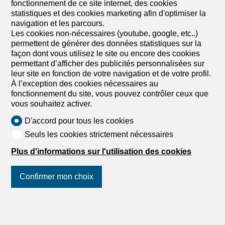
fonctionnement de ce site internet, des cookies
Appartement exceptionnel dans une nouvelle
statistiques et des cookies marketing afin d'optimiser la
construction
navigation et les parcours.
Appartement exceptionnels dans une nouvelle
Les cookies non-nécessaires (youtube, google, etc..)
constructionMagnifique appartement de 5 pièces situé
permettent de générer des données statistiques sur la
dans une résidence neuve, offrant de beaux volumes,
façon dont vous utilisez le site ou encore des cookies
une luminosité exceptionnelle et des finitions de qualité.
permettant d’afficher des publicités personnalisées sur
Idéalement situé à Genève, à proximité immédiate des
leur site en fonction de votre navigation et de votre profil.
commerces, des écoles et des transports publics, ce bien
À l’exception des cookies nécessaires au
représente une excellente opportunité résidentiel près du
fonctionnement du site, vous pouvez contrôler ceux que
centre de Genève. N'hésitez pas à nous contacter pour
vous souhaitez activer.
toute information complémentaire ou pour organiser une
D'accord pour tous les cookies
visite.
Seuls les cookies strictement nécessaires
Plus d'informations sur l'utilisation des cookies
Confirmer mon choix
Suivez-nous
sur les réseaux
sociaux
!
1
/
5