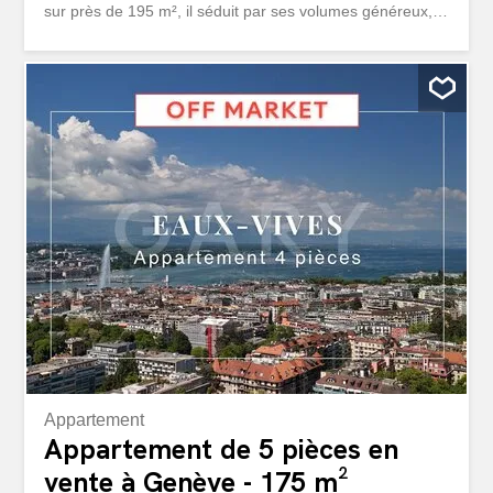
sur près de 195 m², il séduit par ses volumes généreux,
sa luminosité naturelle et la qualité exceptionnelle de ses
finitions. L'appartement comprend deux suites avec salles
de bains privatives, de vastes espaces de réception
ouverts sur une agréable terrasse ainsi que des
équipements haut de gamme répondant aux standards
les plus exigeants. Les résidents bénéficient d'un
ensemble de prestations exclusives comprenant un
service de conciergerie à l'américaine, un espace
Wellness & Spa privé avec piscine intérieure, sauna,
hammam, salle de massage et fitness, ainsi qu'un parking
sécurisé avec bornes de recharge électriques.
Idéalement situé à proximité du centre-ville, du lac, des
transports publics et de toutes les...
Appartement
Appartement de 5 pièces en
vente à Genève - 175 m²