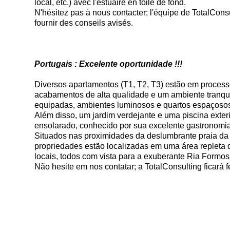
local, etc.) avec l'estuaire en toile de fond.
N'hésitez pas à nous contacter; l'équipe de TotalConsul
fournir des conseils avisés.
Portugais : Excelente oportunidade !!!
Diversos apartamentos (T1, T2, T3) estão em process
acabamentos de alta qualidade e um ambiente tranqu
equipadas, ambientes luminosos e quartos espaçosos,
Além disso, um jardim verdejante e uma piscina exter
ensolarado, conhecido por sua excelente gastronomia
Situados nas proximidades da deslumbrante praia da
propriedades estão localizadas em uma área repleta d
locais, todos com vista para a exuberante Ria Formos
Não hesite em nos contatar; a TotalConsulting ficará f