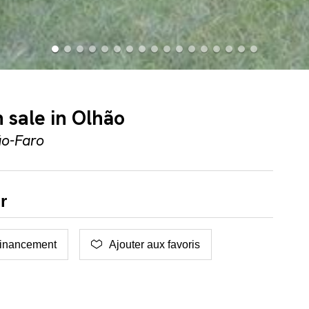
 sale in Olhão
ão-Faro
r
inancement
Ajouter aux favoris