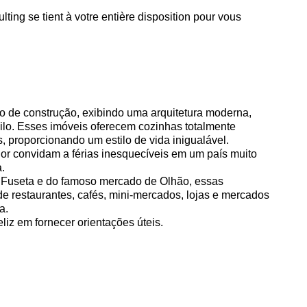
ting se tient à votre entière disposition pour vous
o de construção, exibindo uma arquitetura moderna,
ilo. Esses imóveis oferecem cozinhas totalmente
 proporcionando um estilo de vida inigualável.
ior convidam a férias inesquecíveis em um país muito
.
 Fuseta e do famoso mercado de Olhão, essas
e restaurantes, cafés, mini-mercados, lojas e mercados
a.
eliz em fornecer orientações úteis.