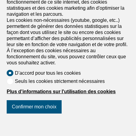
fonctionnement de ce site internet, des cookies
1
/
10
statistiques et des cookies marketing afin d'optimiser la
navigation et les parcours.
Appartement
Les cookies non-nécessaires (youtube, google, etc..)
Appartement de 4.5 pièces en
permettent de générer des données statistiques sur la
façon dont vous utilisez le site ou encore des cookies
vente à Corsier-sur-Vevey - 124
permettant d’afficher des publicités personnalisées sur
m²
leur site en fonction de votre navigation et de votre profil.
À l’exception des cookies nécessaires au
CHF 1'235'000.-
CHF 9'960.-/m²
fonctionnement du site, vous pouvez contrôler ceux que
vous souhaitez activer.
Corsier-sur-Vevey, 1804 Corsier-sur-Vevey
3ème étage
A convenir
D'accord pour tous les cookies
Appartement neuf en attique avec grand balcon,
Seuls les cookies strictement nécessaires
confort et lumière
Plus d'informations sur l'utilisation des cookies
Au sein de la résidence Terralys à Corsier-sur-Vevey, ce
bel attique de 4.5 pièces, situé au 3ème étage, bénéficie
d'une situation privilégiée: Grâce à sa position en étage et
Confirmer mon choix
à son orientation plein sud, l'appartement profite d'une
luminosité remarquable et d'une agréable ouverture sur
Suivez-nous
sur les réseaux
l'extérieur. Son vaste balcon de 34 m² permet de créer un
sociaux
!
véritable espace de vie supplémentaire, idéal pour
savourer les beaux jours dans un environnement calme