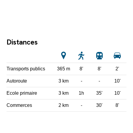
Distances
Transports publics
365 m
8'
8'
2'
Autoroute
3 km
-
-
10'
Ecole primaire
3 km
1h
35'
10'
Commerces
2 km
-
30'
8'