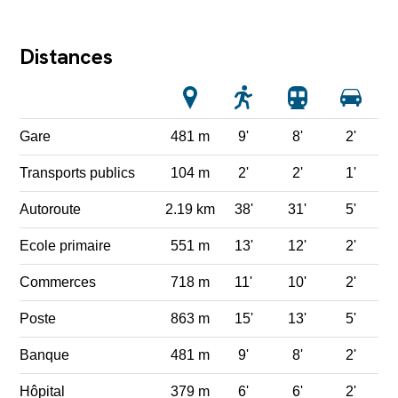
Distances
Gare
481 m
9'
8'
2'
Transports publics
104 m
2'
2'
1'
Autoroute
2.19 km
38'
31'
5'
Ecole primaire
551 m
13'
12'
2'
Commerces
718 m
11'
10'
2'
Poste
863 m
15'
13'
5'
Banque
481 m
9'
8'
2'
Hôpital
379 m
6'
6'
2'