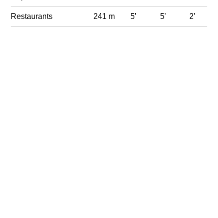
Restaurants
241 m
5'
5'
2'