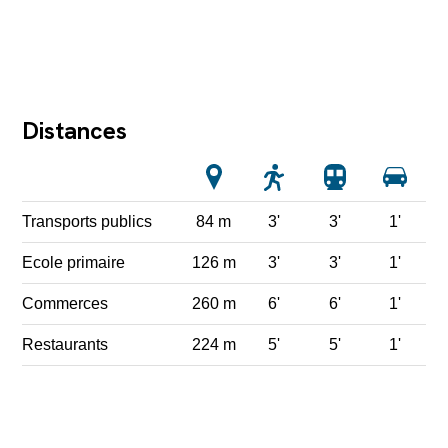
Distances
Transports publics
84 m
3'
3'
1'
Ecole primaire
126 m
3'
3'
1'
Commerces
260 m
6'
6'
1'
Restaurants
224 m
5'
5'
1'