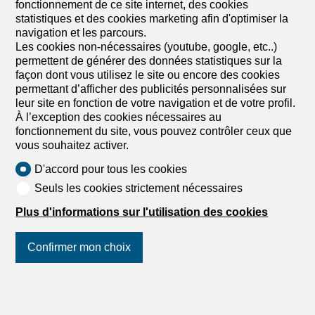
fonctionnement de ce site internet, des cookies
statistiques et des cookies marketing afin d'optimiser la
Appartement
navigation et les parcours.
Appartement de 4.5 pièces en
Les cookies non-nécessaires (youtube, google, etc..)
permettent de générer des données statistiques sur la
vente à Haute-Nendaz - 124 m²
façon dont vous utilisez le site ou encore des cookies
Prix sur demande
permettant d’afficher des publicités personnalisées sur
leur site en fonction de votre navigation et de votre profil.
, 1997 Haute-Nendaz
À l’exception des cookies nécessaires au
Immédiatement
fonctionnement du site, vous pouvez contrôler ceux que
vous souhaitez activer.
Off Market : bel appartement de 3 chambres dans une
résidence de standing recherchée au cour des 4
D'accord pour tous les cookies
Vallées I Haute-Nendaz
- Tout juste mis en vente discrète, charmant appartement
Seuls les cookies strictement nécessaires
de 4,5 pièces situé dans une résidence de standing,
idéalement située au centre de Haute-Nendaz. Oubliez la
Plus d'informations sur l'utilisation des cookies
voiture au parking et profitez d'un emplacement privilégié
à proximité des commerces et des remontées
Confirmer mon choix
mécaniques vous ouvrant les portes du Domaine des 4
Vallées!
Suivez-nous
sur les réseaux
sociaux
!