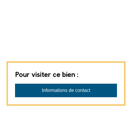
Pour visiter ce bien :
Régie Immosol SA
Informations de contact
Courtage : Mark Besserer - +41 79 157 35 35