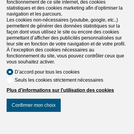
fonctionnement de ce site internet, des cookies
statistiques et des cookies marketing afin d'optimiser la
navigation et les parcours.
Les cookies non-nécessaires (youtube, google, etc..)
permettent de générer des données statistiques sur la
façon dont vous utilisez le site ou encore des cookies
permettant d’afficher des publicités personnalisées sur
leur site en fonction de votre navigation et de votre profil.
À l’exception des cookies nécessaires au
fonctionnement du site, vous pouvez contrôler ceux que
vous souhaitez activer.
1
/
6
D'accord pour tous les cookies
Seuls les cookies strictement nécessaires
Appartement
Appartement de 2.5 pièces en
Plus d'informations sur l'utilisation des cookies
vente à Payerne - 64 m²
Confirmer mon choix
CHF 460'000.-
CHF 7'188.-/m²
Rue De La Vignette 19, 1530 Payerne
Suivez-nous
sur les réseaux
A convenir
sociaux
!