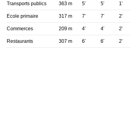
Transports publics
363 m
5'
5'
1'
Ecole primaire
317 m
7'
7'
2'
Commerces
209 m
4'
4'
2'
Restaurants
307 m
6'
6'
2'