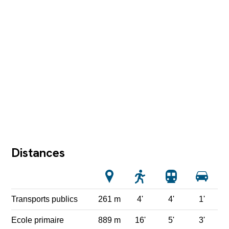
Distances
Transports publics
261 m
4'
4'
1'
Ecole primaire
889 m
16'
5'
3'