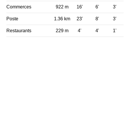
Commerces
922 m
16'
6'
3'
Poste
1.36 km
23'
8'
3'
Restaurants
229 m
4'
4'
1'