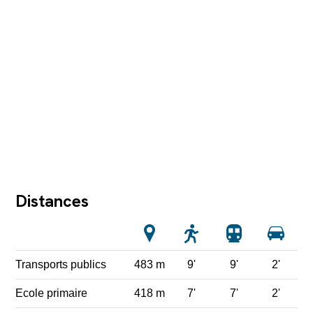
Distances
Transports publics
483 m
9'
9'
2'
Ecole primaire
418 m
7'
7'
2'