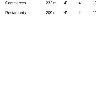
Commerces
232 m
4'
4'
1'
Restaurants
209 m
4'
4'
1'