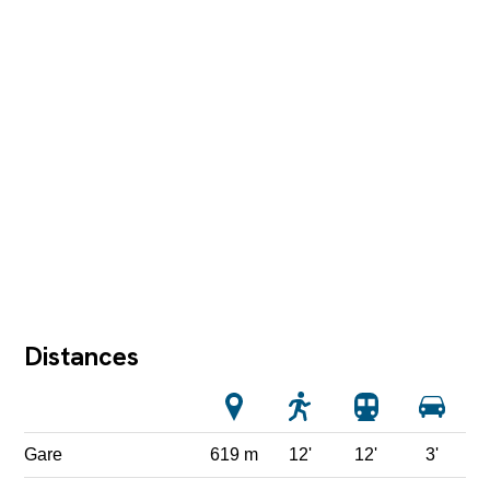
Distances
Gare
619 m
12'
12'
3'