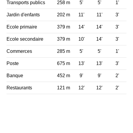
Transports publics
258 m
5'
5'
1'
Jardin d'enfants
202 m
11'
11'
3'
Ecole primaire
379 m
14'
14'
3'
Ecole secondaire
379 m
10'
14'
3'
Commerces
285 m
5'
5'
1'
Poste
675 m
13'
13'
3'
Banque
452 m
9'
9'
2'
Restaurants
121 m
12'
12'
2'