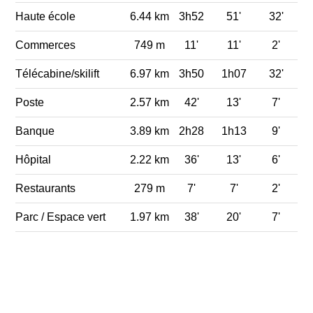
Haute école
6.44 km
3h52
51'
32'
Commerces
749 m
11'
11'
2'
Télécabine/skilift
6.97 km
3h50
1h07
32'
Poste
2.57 km
42'
13'
7'
Banque
3.89 km
2h28
1h13
9'
Hôpital
2.22 km
36'
13'
6'
Restaurants
279 m
7'
7'
2'
Parc / Espace vert
1.97 km
38'
20'
7'