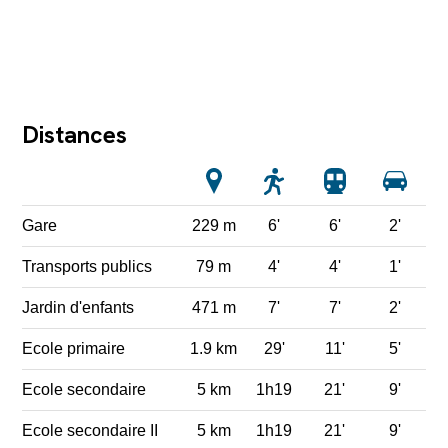
Distances
Gare
229 m
6'
6'
2'
Transports publics
79 m
4'
4'
1'
Jardin d'enfants
471 m
7'
7'
2'
Ecole primaire
1.9 km
29'
11'
5'
Ecole secondaire
5 km
1h19
21'
9'
Ecole secondaire II
5 km
1h19
21'
9'