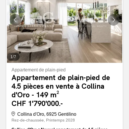
qualité de vie. Le choix de proposer un appartement par
étage permet à chaque logement de bénéficier d'une
grande intimité, de larges ouvertures sur les différentes
façades et d'une distribution intérieure aérée et bien
organisée. L'appartement occupe tout le dernier étage du
bâtiment et présente une surface brute de plancher
d'environ 149 mètres carrés. L'orientation sud-ouest et...
1
/
7
Appartement de plain-pied
Appartement de plain-pied de
4.5 pièces en vente à Collina
d'Oro - 149 m²
CHF 1'790'000.-
Collina d'Oro, 6925 Gentilino
Rez-de-chaussée
Printemps 2028