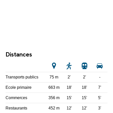
Distances
Transports publics
75 m
2'
2'
-
Ecole primaire
663 m
18'
18'
7'
Commerces
356 m
15'
15'
5'
Restaurants
452 m
12'
12'
3'