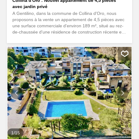
Collina d'Oro : Nouvel appartement de 4,5 pièces
avec jardin privé
A Gentilino, dans la commune de Collina d'Oro, nous
proposons à la vente un appartement de 4,5 pièces avec
une surface commerciale d'environ 189 m², situé au rez-
de-chaussée d'une résidence de construction récente et
de caractère contemporain, dans un endroit vert et
réservé, à quelques pas du lac de Muzzano et à une
courte distance du centre de Lugano. La résidence fait
partie d'une propriété de près de 2 000 mètres carrés et
se compose de deux bâtiments indépendants conçus
pour offrir intimité, luminosité et qualité de vie. Le choix
de un seul appartement par étage confère à chaque unité
une grande intimité, de grandes ouvertures sur les
différentes façades, une distribution intérieure aérée et
bien organisée. L'appartement occupe tout le rez-de-
chaussée de l'immeuble a une surface brute d'environ
149 mètres carrés et se distingue par son rapport
privilégié avec les espaces extérieurs : la terrasse
couverte...
1
/
15