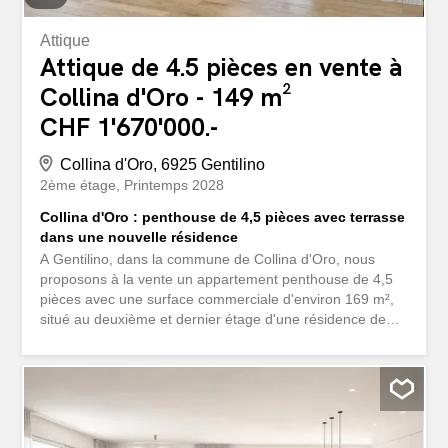
Attique
Attique de 4.5 pièces en vente à
Collina d'Oro - 149 m²
CHF 1'670'000.-
Collina d'Oro, 6925 Gentilino
2ème étage
Printemps 2028
Collina d'Oro : penthouse de 4,5 pièces avec terrasse
dans une nouvelle résidence
A Gentilino, dans la commune de Collina d'Oro, nous
proposons à la vente un appartement penthouse de 4,5
pièces avec une surface commerciale d'environ 169 m²,
situé au deuxième et dernier étage d'une résidence de
construction récente et de caractère contemporain, dans
un endroit vert et réservé, à quelques pas du lac de
Muzzano et à une courte distance du centre de Lugano.
La résidence est située sur un terrain de près de 2 000
mètres carrés et se compose de deux bâtiments
indépendants, conçus pour offrir intimité, luminosité et