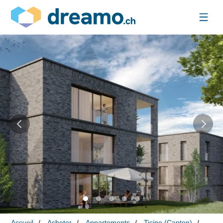
Accueil
Acheter
Appartements
Ticino (Canton)