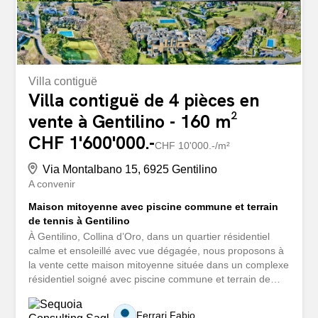
Villa contiguë
Villa contiguë de 4 pièces en
vente à Gentilino - 160 m²
CHF 1'600'000.-
CHF 10'000.-/m²
Via Montalbano 15, 6925 Gentilino
A convenir
Maison mitoyenne avec piscine commune et terrain
de tennis à Gentilino
À Gentilino, Collina d’Oro, dans un quartier résidentiel
calme et ensoleillé avec vue dégagée, nous proposons à
la vente cette maison mitoyenne située dans un complexe
résidentiel soigné avec piscine commune et terrain de
tennis. La propriété bénéficie d’une situation stratégique,
à seulement 1,3 km de l’école américaine TASIS, à
Ferrari Fabio