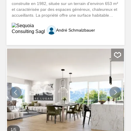
construite en 1982, située sur un terrain d’environ 653 m²
et caractérisée par des espaces généreux, chaleureux et
accueillants. La propriété offre une surface habitable
brute d’environ 180 m² et se distingue par son agréable
style traditionnel, avec des sols en terre cuite, des
André Schmalzbauer
plafonds avec poutres en bois apparentes et de grandes
fenêtres qui garantissent une excellente luminosité
naturelle et une agréable vue dégagée sur le paysage
environnant. La zone de vie comprend un grand salon
avec cheminée, une salle à manger avec accès direct au
jardin et une cuisine séparée. Les espaces extérieurs,
plats et bien utilisables, représentent l’endroit idéal pour
des moments de détente et de convivialité. Un projet de
construction d’une piscine est également disponible, ce
qui permettrait de valoriser davantage la propriété. La
zone nuit dispose de 3 chambres...
1
/
5