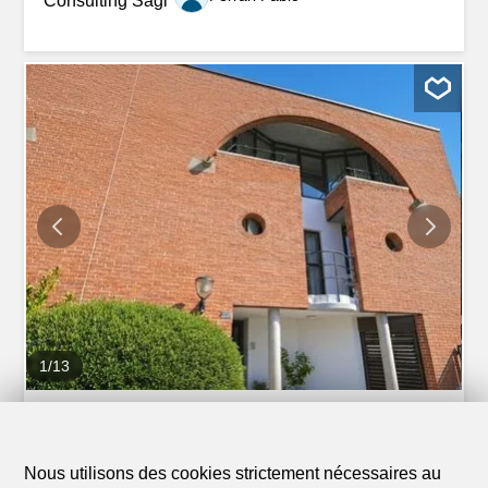
environ 3 km du centre de Lugano, avec un accès facile à
l’autoroute et une gare de bus à proximité. Une solution
idéale pour les familles qui souhaitent la tranquillité sans
renoncer à la commodité des services. La maison se
développe sur deux niveaux et est composée comme
suit: RÉS-DE-CHAUSSÉE: * Hall d’entrée avec placards
intégrés * Grand et lumineux séjour avec coin repas et
cheminée * Cuisine moderne séparée * Accès à l’escalier
intérieur PREMIER ÉTAGE: * Chambre principale avec
placards intégrés et balcon * Deuxième chambre à
coucher * 2 salles de bains (une avec douche et une avec
baignoire) La...
1
/
13
Maison
Maison de 5.5 pièces en vente à
Gentilino - 207 m²
Nous utilisons des cookies strictement nécessaires au