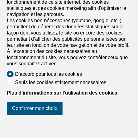
fonctionnement de ce site internet, des cookies
CHF 1'750'000.-
CHF 8'454.-/m²
statistiques et des cookies marketing afin d'optimiser la
navigation et les parcours.
Via Al Sapell, 6925 Gentilino
Les cookies non-nécessaires (youtube, google, etc..)
3ème étage
A convenir
permettent de générer des données statistiques sur la
façon dont vous utilisez le site ou encore des cookies
Gentilino – maison charmante avec grand jardin
permettant d’afficher des publicités personnalisées sur
Gentilino – charmante maison avec grand jardin Nous
leur site en fonction de votre navigation et de votre profil.
vous proposons à Gentilino une charmante maison dont
À l’exception des cookies nécessaires au
l’architecture se distingue par ses formes géométriques
fonctionnement du site, vous pouvez contrôler ceux que
uniques. La propriété se développe sur trois étages et est
vous souhaitez activer.
divisée comme suit: au rez-de-chaussée, un grand hall
d’entrée composé d’un vestiaire et d’un espace de
D'accord pour tous les cookies
rangement, une salle de travail avec salle de bain avec
Seuls les cookies strictement nécessaires
douche. La salle de travail peut être rendue indépendante
du reste de la propriété. Un escalier en forme de demi-
Plus d'informations sur l'utilisation des cookies
cercle conduit au deuxième étage où se trouve la zone
nuit, qui est divisée en une chambre principale avec salle
Confirmer mon choix
de bain en suite et dressing, une deuxième chambre
spacieuse, une salle de travail et une salle de bain avec
douche. Les deux chambres principales sont orientées au
Suivez-nous
sur les réseaux
sud et sont reliées par une jolie loggia qui met en valeur
sociaux
!
les formes géométriques. Le dernier étage comprend la