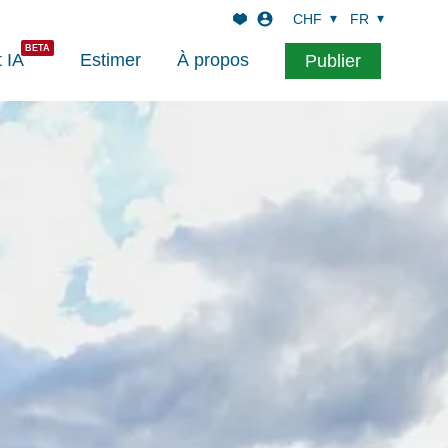
CHF
FR
t IA
Estimer
À propos
Publier