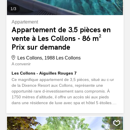
1
/
3
Appartement
Appartement de 3.5 pièces en
vente à Les Collons - 86 m²
Prix sur demande
Les Collons, 1988 Les Collons
A convenir
Les Collons - Aiguilles Rouges 7
Ce magnifique appartement de 3,5 pièces, situé au c-ur
de la Dixence Resort aux Collons, représente une
opportunité rare d-investissement sans compromis. À
1750 mètres d'altitude, il offre un accès ski aux pieds
dans une résidence de luxe avec spa et hôtel 5 étoiles.
La Résidence Aiguilles Rouges, intégrée à ce
développement résidentiel exclusif, bénéficie d-une
situation privilégiée dans le calme des 4 Vallées. Parmi
les dernières propriétés disponibles sans obligation de