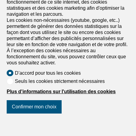
CHF 750'000.-
fonctionnement de ce site internet, des cookies
CHF 9'375.-/m²
statistiques et des cookies marketing afin d'optimiser la
- Les Collons -, 1988 Les Collons
navigation et les parcours.
A convenir
Les cookies non-nécessaires (youtube, google, etc..)
permettent de générer des données statistiques sur la
Charmant chalet à proximité du départ des pistes de
façon dont vous utilisez le site ou encore des cookies
ski
permettant d’afficher des publicités personnalisées sur
A vendre aux Collons/les Masses à proximité du départ
leur site en fonction de votre navigation et de votre profil.
du télésiège joli chalet de 4 pièces offrant à ses
À l’exception des cookies nécessaires au
propriétaires une belle vue sur la Dent-Blanche. Ce chalet
fonctionnement du site, vous pouvez contrôler ceux que
à la situation bucolique demande quelques travaux de
vous souhaitez activer.
rafraichissement (cuisine etc). Description: Hall d'entrée
Petite véranda vitrée Chambre à coucher double Joli
D'accord pour tous les cookies
Grégoire Zimmermann
living/salle à manger avec poêle, accès jardin Cuisine
Seuls les cookies strictement nécessaires
ouverte en partie équipée Mezzanine (possibilité chambre
à coucher) Petite pièce avec mezzanine (possibilité petite
Plus d'informations sur l'utilisation des cookies
chambre à coucher) Chambre à coucher double WC
visiteurs Salle d'eau avec WC et baignoire Extérieur:
Confirmer mon choix
Terrasse Joli jardin Deux places de parc Particularités:
Situation bucolique Demande des travaux de
rafraichissement (cuisine etc). Vous souhaitez obtenir des
Suivez-nous
sur les réseaux
précisions, le dossier complet ? Contactez-moi par
sociaux
!
téléphone ou par E-mail et je vous renseignerai très