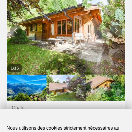
location après la ratification de la loi Lex Weber en 2016,
cet appartement se distingue par sa qualité de vie
exceptionnelle. Avec ses 86 m² d-espace et un balcon de
20 m² offrant une vue imprenable sur le Val d-Hérens, le
Cervin et les montagnes, ce bien propose : - Un hall
d'entrée accueillant - Un grand salon/salle à manger avec
une cuisine ouverte - 2 chambres doubles avec accès
direct au balcon - 2 salles de bains modernes - Une cave
et un casier à skis - 2 places de...
1
/
15
Chalet
Chalet de 4 pièces en vente à -
Les Collons - - 80 m²
Nous utilisons des cookies strictement nécessaires au