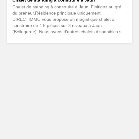
Chalet de standing à construire à Jaun
Chalet de standing à construire à Jaun. Finitions au gré
du preneur.Résidence principale uniquement.
DIRECTIMMO vous propose un magnifique chalet à
construire de 4.5 pièces sur 3 niveaux à Jaun
(Bellegarde). Nous avons d'autres chalets disponibles sur
Charmey et sa région. La luminosité, la distribution des
pièces et la qualité de construction font de ce chalet un
bien exceptionnel. UNIQUEMENT DISPONIBLE EN
RESIDENCE PRINCIPALE. Les finitions sont au gré du
preneur et la construction démarre dès que possible.
Située en lisière de forêt et poche de toutes les
commodités, vous trouverez dans ce chalet un vrai havre
de paix jouissant d'un superbe panorama. Sur une
parcelle de 1105m2, il dispose d'une surface habitable de
158m2, d'une terrasse de 125m2 et d'un balcon de 11m2.
Il est distribué comme suit : Sous-sol : . Une entrée avec
dégagement . Un disponible avec accès direct sur
l'extérieur . Une cave . Un grand garage fermé . Une...