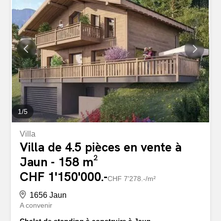
1
/
5
Villa
Villa de 4.5 pièces en vente à
Jaun - 158 m²
CHF 1'150'000.-
CHF 7'278.-/m²
1656 Jaun
A convenir