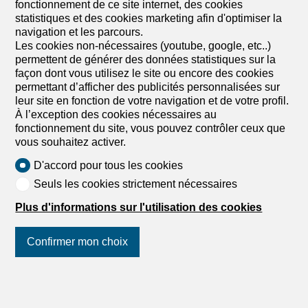
fonctionnement de ce site internet, des cookies
statistiques et des cookies marketing afin d'optimiser la
navigation et les parcours.
Les cookies non-nécessaires (youtube, google, etc..)
permettent de générer des données statistiques sur la
façon dont vous utilisez le site ou encore des cookies
permettant d’afficher des publicités personnalisées sur
1
/
6
leur site en fonction de votre navigation et de votre profil.
À l’exception des cookies nécessaires au
Villa
fonctionnement du site, vous pouvez contrôler ceux que
Villa de 4.5 pièces en vente à
vous souhaitez activer.
Les Sciernes-d'Albeuve - 150 m²
D'accord pour tous les cookies
CHF 1'280'000.-
Seuls les cookies strictement nécessaires
CHF 8'533.-/m²
Plus d'informations sur l'utilisation des cookies
Les Sciernes d'Albeuve, 1669 Les Sciernes-
d'Albeuve
A convenir
Confirmer mon choix
Chalet de 4,5 pièces à construire
Chalet de 4,5 pièces à construire. Finitons de qualités au
Suivez-nous
sur les réseaux
gré du preneur. Vente en résidence secondaire et / ou
sociaux
!
secondaire. DIRECTIMMO vous propose ce superbe