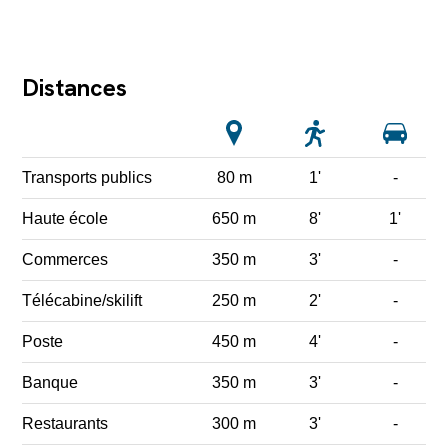
Distances
Transports publics
80 m
1'
-
Haute école
650 m
8'
1'
Commerces
350 m
3'
-
Télécabine/skilift
250 m
2'
-
Poste
450 m
4'
-
Banque
350 m
3'
-
Restaurants
300 m
3'
-